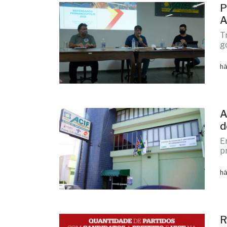
P
A
T
g
há
A
d
E
p
há
R