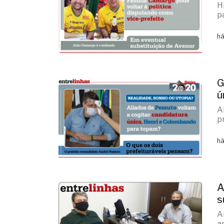
H
p
há
G
ú
A
p
há
A
s
A
a