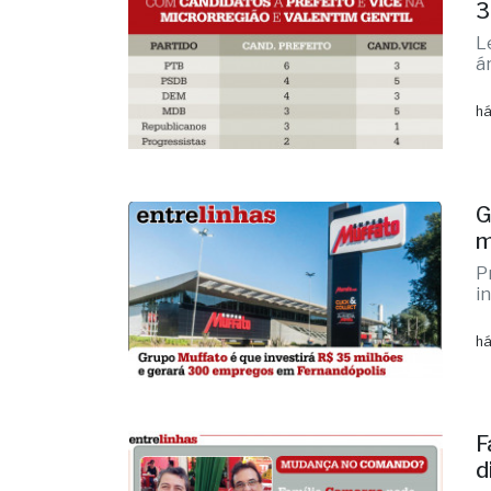
3
L
á
há
G
m
P
i
há
F
d