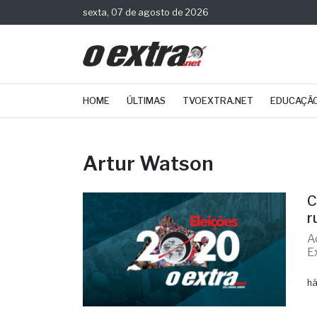
sexta, 07 de agosto de 2026
HOME
ÚLTIMAS
TVOEXTRA.NET
EDUCAÇÃ
Artur Watson
C
r
A
E
há