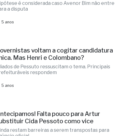
ipótese é considerada caso Avenor Bim não entre
ara a disputa
 5 anos
overnistas voltam a cogitar candidatura
nica. Mas Henri e Colombano?
liados de Pessuto ressuscitam o tema. Principais
refeituráveis respondem
 5 anos
ntecipamos! Falta pouco para Artur
ubstituir Cida Pessoto como vice
inda restam barreiras a serem transpostas para
núncio oficial