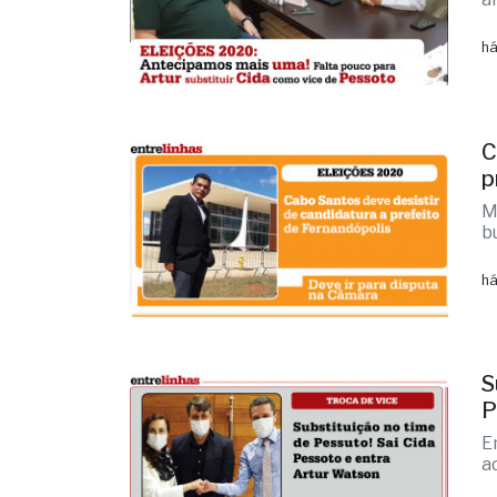
há
C
p
M
b
há
S
P
E
a