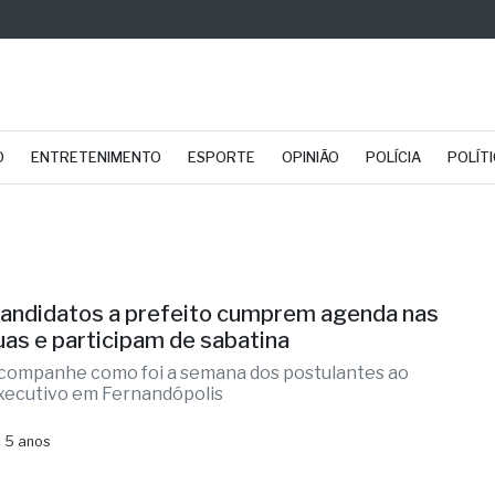
O
ENTRETENIMENTO
ESPORTE
OPINIÃO
POLÍCIA
POLÍT
andidatos a prefeito cumprem agenda nas
uas e participam de sabatina
companhe como foi a semana dos postulantes ao
xecutivo em Fernandópolis
 5 anos