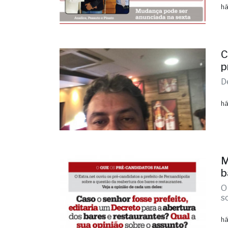
há
C
p
D
há
M
b
O
s
há