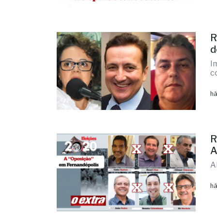
R
d
I
c
há
R
A
A
há