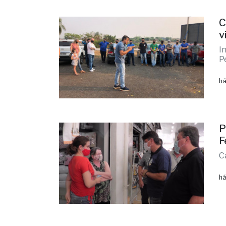
C
v
I
P
há
P
F
C
há