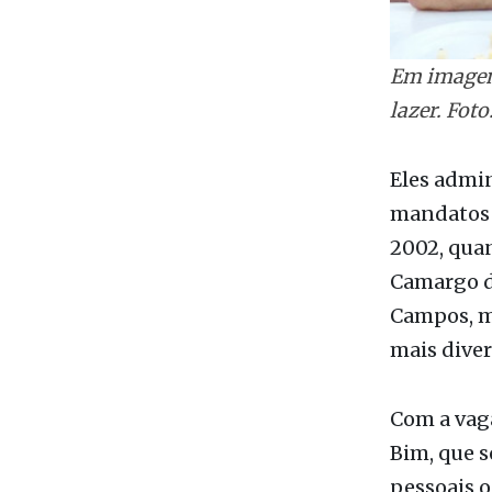
Em imagem
lazer. Fot
Eles admin
mandatos d
2002, quan
Camargo de
Campos, ma
mais diver
Com a vaga
Bim, que s
pessoais o
Dias já te