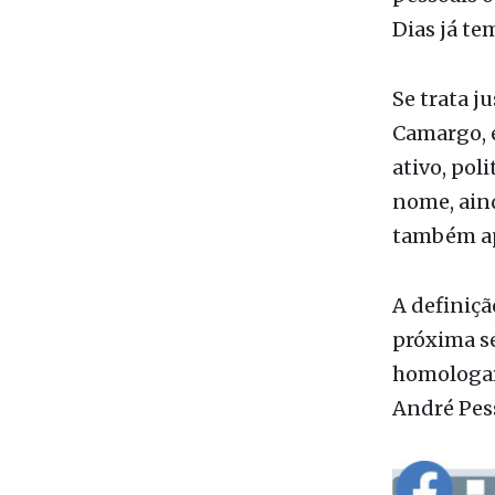
Se trata j
Camargo, e
ativo, pol
nome, ain
também ap
A definiçã
próxima s
homologar
André Pess