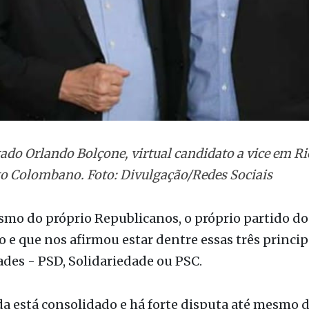
ado Orlando Bolçone, virtual candidato a vice em Ri
o Colombano. Foto: Divulgação/Redes Sociais
mo do próprio Republicanos, o próprio partido do
 e que nos afirmou estar dentre essas três princip
ades - PSD, Solidariedade ou PSC.
a está consolidado e há forte disputa até mesmo 
emiações, o que pode trazer consequências imprev
rios partidos, nas mais diversas coligações, carecem