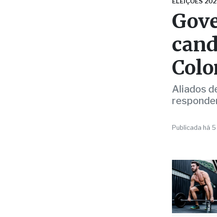
cand
Col
Aliados d
respond
Publicada há 5