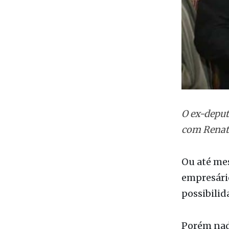
O ex-deput
com Renat
Ou até mes
empresário
possibilid
Porém nad
dessas agr
(Aliás, vá