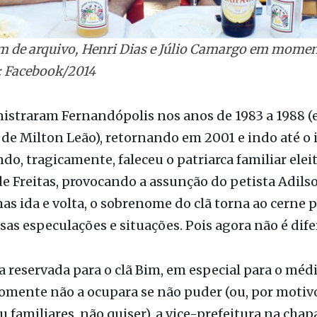
 de arquivo, Henri Dias e Júlio Camargo em momen
o: Facebook/2014
istraram Fernandópolis nos anos de 1983 a 1988 (
e Milton Leão), retornando em 2001 e indo até o i
do, tragicamente, faleceu o patriarca familiar ele
 Freitas, provocando a assunção do petista Adils
s ida e volta, o sobrenome do clã torna ao cerne p
sas especulações e situações. Pois agora não é dife
 reservada para o clã Bim, em especial para o méd
omente não a ocupara se não puder (ou, por motiv
u familiares, não quiser), a vice-prefeitura na chap
m o eventual “suplente” escalado.