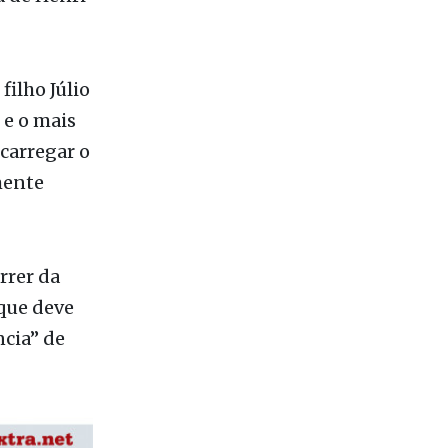
filho Júlio
 e o mais
carregar o
mente
rrer da
que deve
cia” de