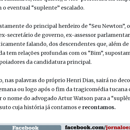
ustamente do principal herdeiro de “Seu Newton”, o 
x-secretário de governo, ex-assessor parlamentar
iticamente falando, dos descendentes que, além de 
da tem relações profundas com os “Bim”, suposta
oiadores da candidatura principal.
o, nas palavras do próprio Henri Dias, sairá no deco
emana ou logo após o fim da tragicomédia tucana 
 o nome do advogado Artur Watson para a “suplên
uto cuja história já contamos e
recontamos
.