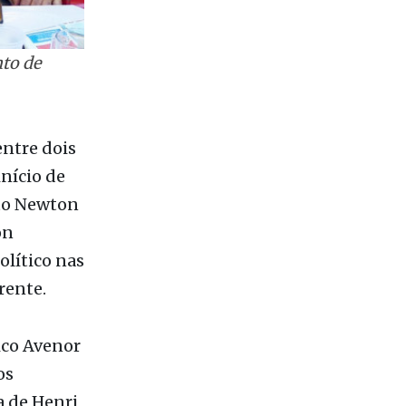
to de
entre dois
nício de
ito Newton
on
olítico nas
rente.
ico Avenor
os
a de Henri