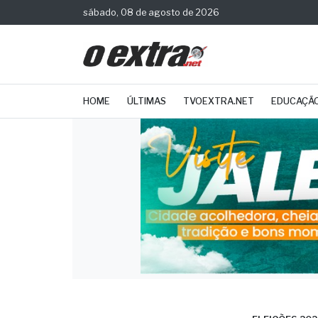
sábado, 08 de agosto de 2026
HOME
ÚLTIMAS
TVOEXTRA.NET
EDUCAÇÃ
ELEIÇÕES 202
Gove