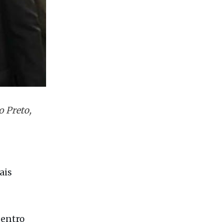
o Preto,
ais
dentro
istas.
 de