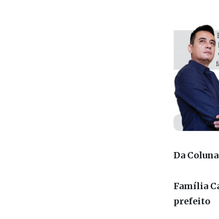
Da Coluna
Família C
prefeito