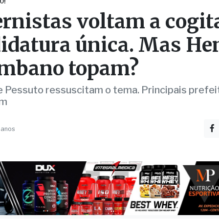
idatura única. Mas Hen
ombano topam?
e Pessuto ressuscitam o tema. Principais prefei
em
 anos