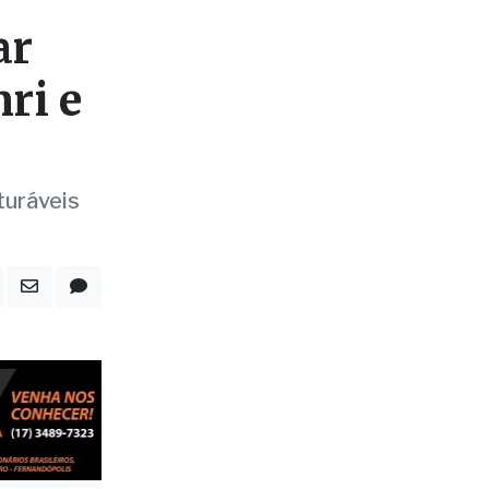
ri e
turáveis