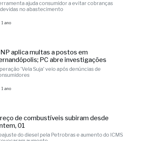
erramenta ajuda consumidor a evitar cobranças
ndevidas no abastecimento
 1 ano
NP aplica multas a postos em
ernandópolis; PC abre investigações
peração 'Vela Suja' veio após denúncias de
onsumidores
 1 ano
reço de combustíveis subiram desde
ntem, 01
eajuste do diesel pela Petrobras e aumento do ICMS
rovocaram aumento