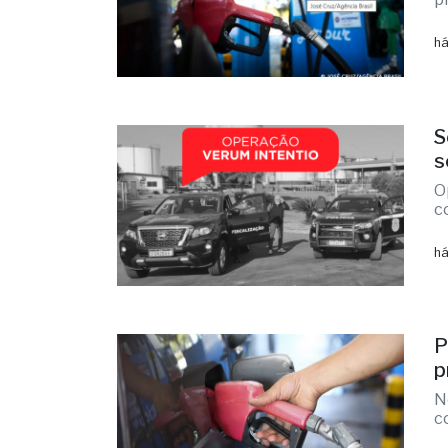
há
S
s
O
c
há
P
p
N
c