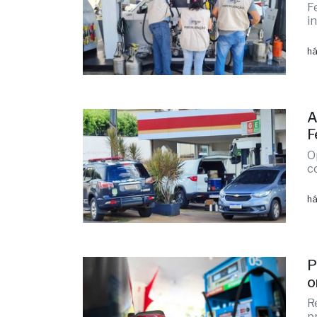
F
i
há
A
F
O
c
há
P
o
R
p