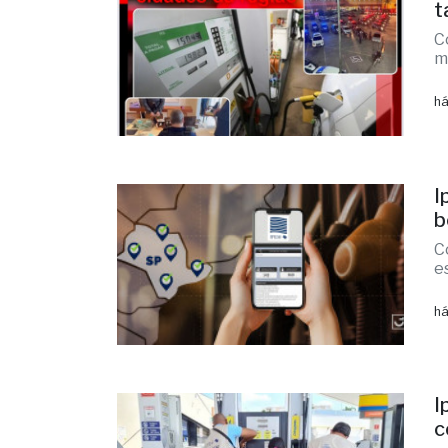
t
C
m
há
I
b
C
e
há
I
c