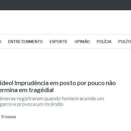
O
ENTRETENIMENTO
ESPORTE
OPINIÃO
POLÍCIA
POLÍT
ídeo! Imprudência em posto por pouco não
ermina em tragédia!
âmeras registraram quando homem acende um
igarro e provoca um incêndio
 9 meses