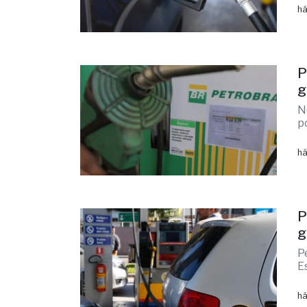
há
P
g
N
po
há
P
g
P
E
há