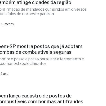
ambém atinge cidades da região
onfirmação de mandados cumpridos em diversos
unicípios do noroeste paulista
 11 meses
pem-SP mostra postos que já adotam
ombas de combustíveis seguras
onfira o passo a passo para usar a ferramenta e
scolher estabelecimentos
 1 ano
pem lança cadastro de postos de
ombustíveis com bombas antifraudes