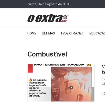
quinta, 06 de agosto de 2026
HOME
ÚLTIMAS
TVOEXTRA.NET
EDUCAÇÃ
Combustível
V
t
C
c
há