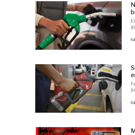
N
b
E
g
há
S
e
F
j
há
M