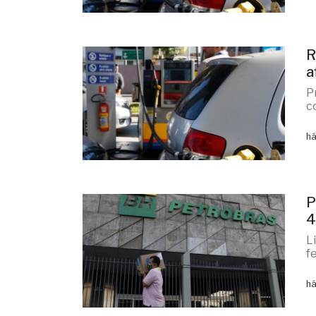
R
a
P
c
há
P
4
L
f
há