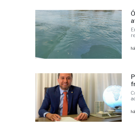
Ó
a
E
r
há
P
f
C
a
há