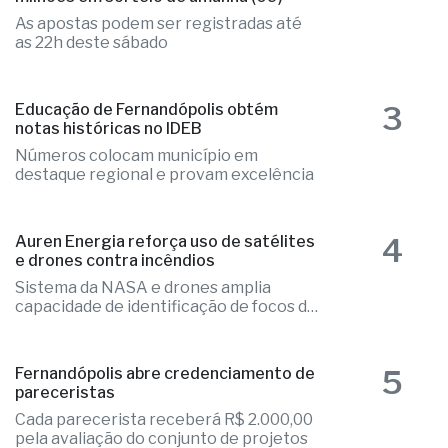
2
Mega-Sena acumulada paga R$ 165
milhões em sorteio de amanhã (09)
As apostas podem ser registradas até
as 22h deste sábado
3
Educação de Fernandópolis obtém
notas históricas no IDEB
Números colocam município em
destaque regional e provam excelência
4
Auren Energia reforça uso de satélites
e drones contra incêndios
Sistema da NASA e drones amplia
capacidade de identificação de focos de
calor
5
Fernandópolis abre credenciamento de