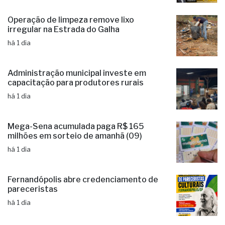
candidaturas e já soma seis nomes
há 23 horas
Operação de limpeza remove lixo
irregular na Estrada do Galha
há 1 dia
Administração municipal investe em
capacitação para produtores rurais
há 1 dia
Mega-Sena acumulada paga R$ 165
milhões em sorteio de amanhã (09)
há 1 dia
Fernandópolis abre credenciamento de
pareceristas