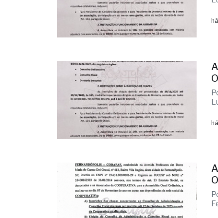
há
A
O
P
L
há
A
O
P
F