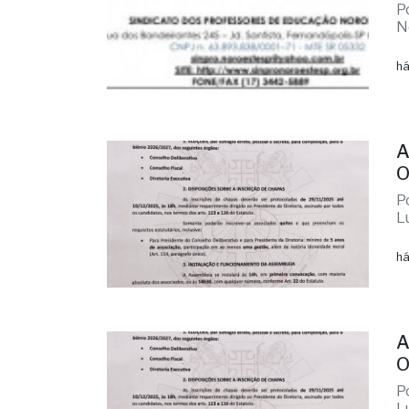
P
N
há
A
O
P
L
há
A
O
P
L