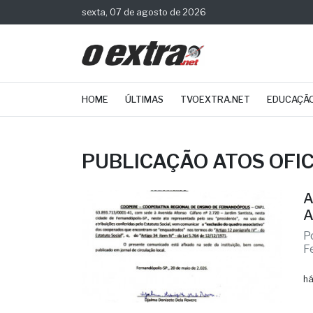
sexta, 07 de agosto de 2026
HOME
ÚLTIMAS
TVOEXTRA.NET
EDUCAÇÃ
PUBLICAÇÃO ATOS OFIC
A
A
P
F
há