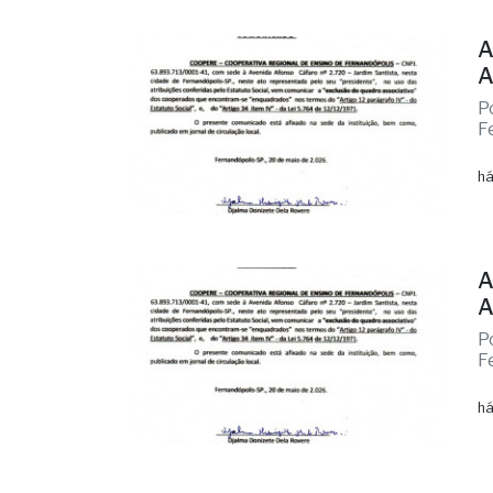
A
A
P
F
há
A
A
P
F
há