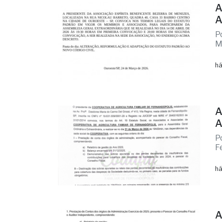
A
A
P
M
há
A
A
P
F
há
A