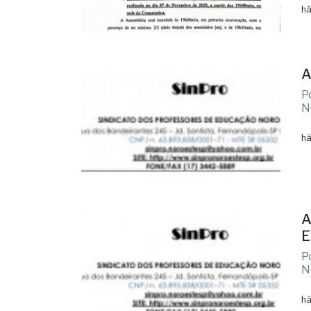
há
A
P
N
há
A
E
P
N
há