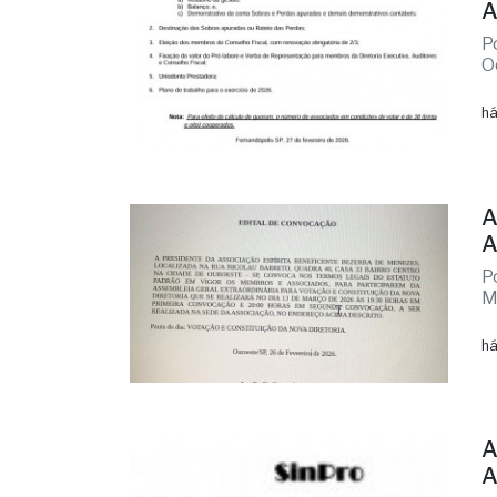
A
P
O
há
A
A
P
M
há
A
A