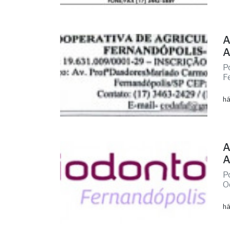
A
A
P
F
há
A
A
P
O
há