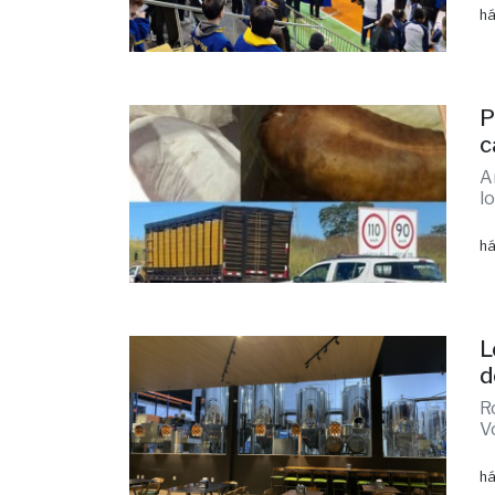
há
P
c
A
l
há
L
d
R
V
há