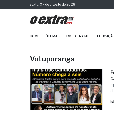
sexta, 07 de agosto de 2026
HOME
ÚLTIMAS
TVOEXTRA.NET
EDUCAÇÃ
Votuporanga
F
c
E
d
há