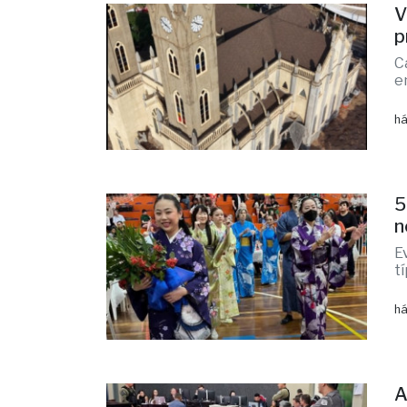
V
p
C
e
há
5
n
E
t
há
A