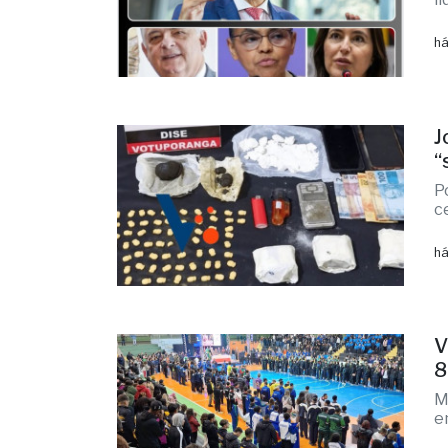
há
J
“
P
c
há
V
8
M
e