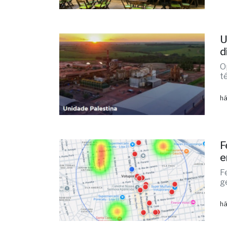
U
d
O
t
há
F
e
F
g
há