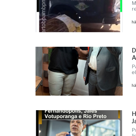
M
r
há
D
A
P
e
há
H
J
P
l