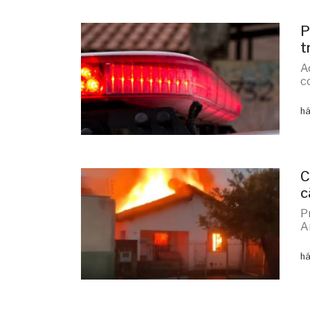
P
t
A
c
há
C
c
P
A
há