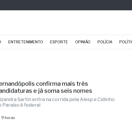
O
ENTRETENIMENTO
ESPORTE
OPINIÃO
POLÍCIA
POLÍT
ernandópolis confirma mais três
andidaturas e já soma seis nomes
lizandra Sartin entra na corrida pela Alesp e Cidinho
o Paraíso é federal
 9 horas