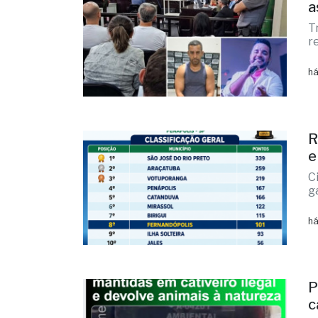
a
T
r
há
R
e
C
g
há
P
c