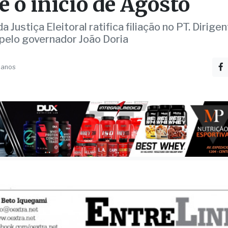
a-fé-sulense (e petista
ge a Drads de Fernandó
e o início de Agosto
a Justiça Eleitoral ratifica filiação no PT. Dirigen
elo governador João Doria
 anos