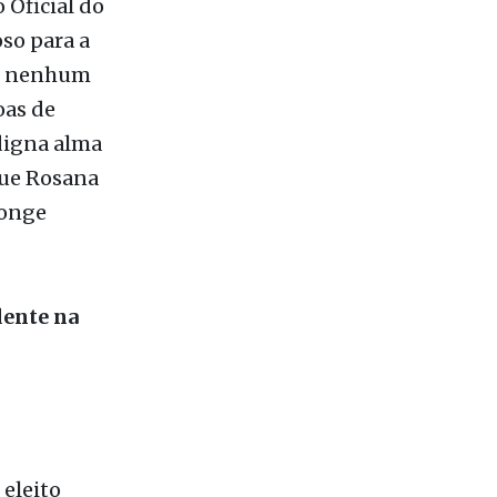
ando enorme
ao PSDB.
indicação
tari (ele
 Oficial do
so para a
te nenhum
oas de
digna alma
que Rosana
longe
dente na