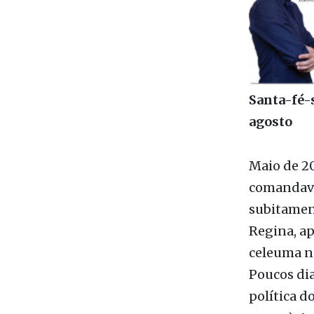
Santa-fé-s
agosto
Maio de 20
comandava 
subitamen