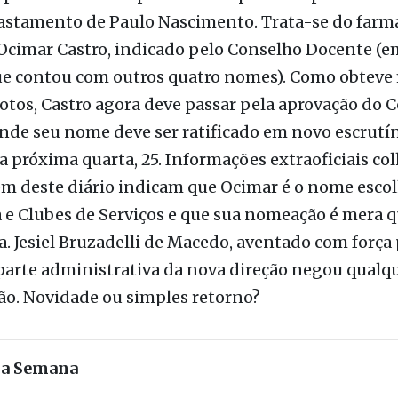
o Educacional de Fernandópolis-FEF, ainda sob a
ção judicial em decorrência das repetidas fraudes
por ex-diretores pode ter seu primeiro presidente
astamento de Paulo Nascimento. Trata-se do farm
 Ocimar Castro, indicado pelo Conselho Docente (
ue contou com outros quatro nomes). Como obteve 
tos, Castro agora deve passar pela aprovação do 
nde seu nome deve ser ratificado em novo escrutí
a próxima quarta, 25. Informações extraoficiais col
m deste diário indicam que Ocimar é o nome escol
 e Clubes de Serviços e que sua nomeação é mera 
a. Jesiel Bruzadelli de Macedo, aventado com força
parte administrativa da nova direção negou qualq