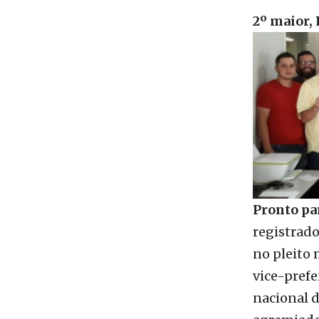
participaç
Imagem d
2º maior, 
Pronto par