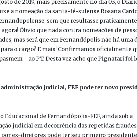
arentemente sem justificativas plausíveis, caus
s conterrâneos de Flávia, sobretudo nos filiados 
s após surge a versão de que a alteração partiu de 
o deputado estadual votuporanguense Carlão Pigna
osto de 2019, mais precisamente no dia 03, o Diário
ouxe a nomeação da santa-fé-sulense Rosana Cardo
 fernandopolense, sem que resultasse praticamen
é agora! Óbvio que nada contra nomeações de pess
dades, mas será que em Fernandópolis não há uma 
 para o cargo? E mais! Confirmamos oficialmente 
- pasmem - ao PT. Desta vez acho que Pignatari foi 
 administração judicial, FEF pode ter novo presi