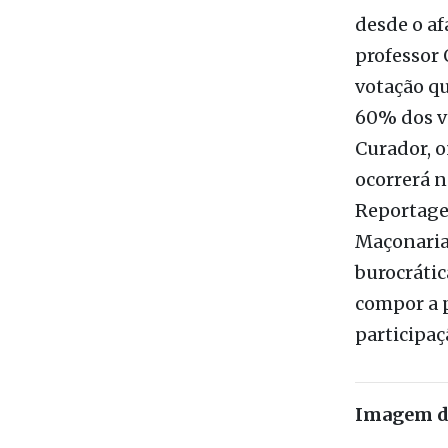
A Fundaçã
administra
cometidas 
desde o af
professor
votação q
60% dos vo
Curador, o
ocorrerá n
Reportage
Maçonaria
burocrátic
compor a 