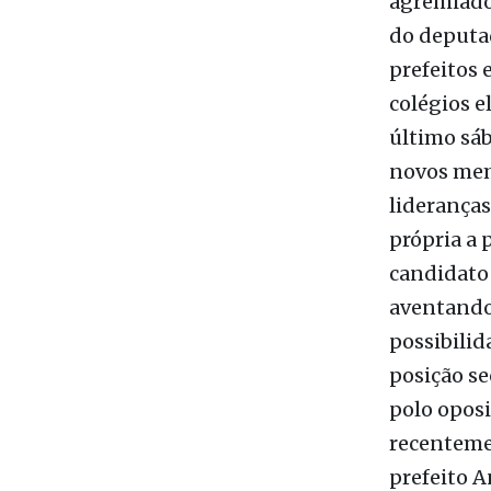
registrado
no pleito
vice-prefe
nacional d
agremiado
do deputa
prefeitos 
colégios e
último sáb
novos memb
lideranças
própria a 
candidato 
aventando 
possibilid