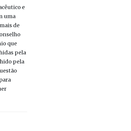
 eleito
acêutico e
em uma
mais de
Conselho
nio que
hidas pela
hido pela
questão
 para
uer