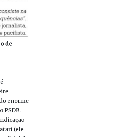
io de
é,
ire