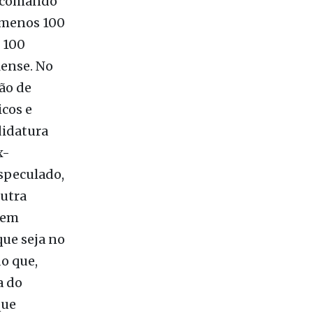
ativamente
idato a
ível
o comando
 menos 100
s 100
lense. No
ão de
cos e
didatura
x-
speculado,
Outra
 em