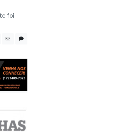
)
polis
te foi