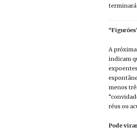
posição se
polo oposi
recenteme
prefeito A
terminará
“Figurões
A próxima
indicam qu
expoentes
espontânea
menos trê
“convidado