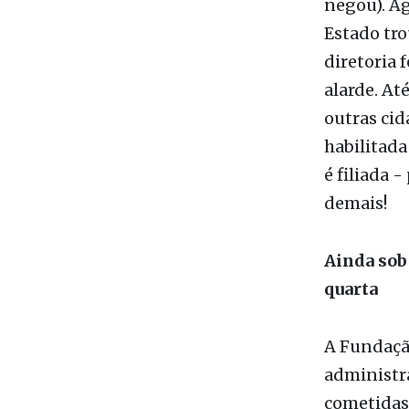
Regina, ap
celeuma no
Poucos dia
política d
negou). Ag
Estado tr
diretoria
alarde. At
outras ci
habilitada
é filiada 
demais!
Ainda sob
quarta