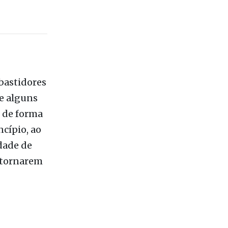
que seja no
o que,
a do
que
bastidores
de alguns
 de forma
cípio, ao
dade de
e tornarem