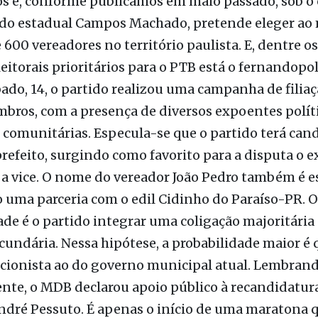
 no município com 492 filiados e, em 2016, atuou 
 municipal tendo o advogado Henri Dias como cand
ito na coligação encabeçada por Ana Bim-PSD. A n
etém a sexta colocação com cerca de 1,2 milhão de
s e, conforme publicamos em maio passado, sob 
do estadual Campos Machado, pretende eleger ao
e 600 vereadores no território paulista. E, dentre o
leitorais prioritários para o PTB está o fernandopo
ado, 14, o partido realizou uma campanha de filiaç
ros, com a presença de diversos expoentes políti
 comunitárias. Especula-se que o partido terá can
prefeito, surgindo como favorito para a disputa o e
a vice. O nome do vereador João Pedro também é e
uma parceria com o edil Cidinho do Paraíso-PR. 
ade é o partido integrar uma coligação majoritária