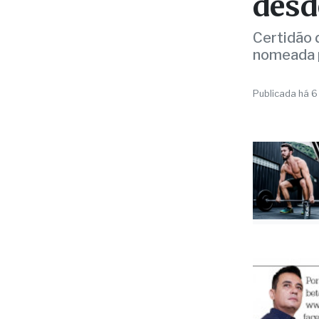
POLÍTICA
Sant
diri
desd
Certidão d
nomeada p
Publicada há 6