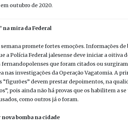
cundária. Nessa hipótese, a probabilidade maior é 
cionista ao do governo municipal atual. Lembrand
nte, o MDB declarou apoio público à recandidatur
ndré Pessuto. É apenas o início de uma maratona 
 em outubro de 2020.
” na mira da Federal
 semana promete fortes emoções. Informações de 
e a Polícia Federal jalesense deve iniciar a oitiva 
 fernandopolenses que foram citados ou surgiram
 nas investigações da Operação Vagatomia. A prin
s “figurões” devem prestar depoimentos, na quali
s”, pois ainda não há provas que os habilitem a s