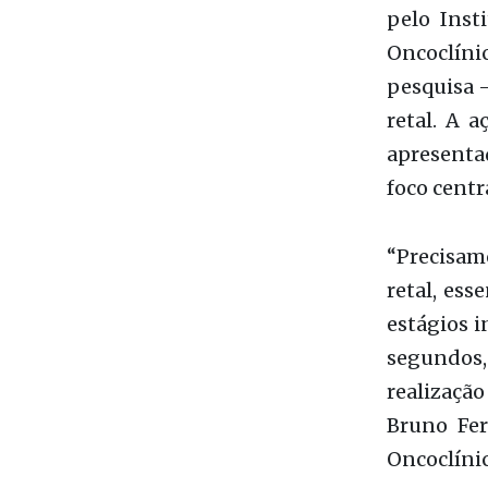
apresentad
foco centr
“Precisam
retal, ess
estágios i
segundos
realização
Bruno Fer
Oncoclíni
Fay conco
preconceit
de longe,
mortes t