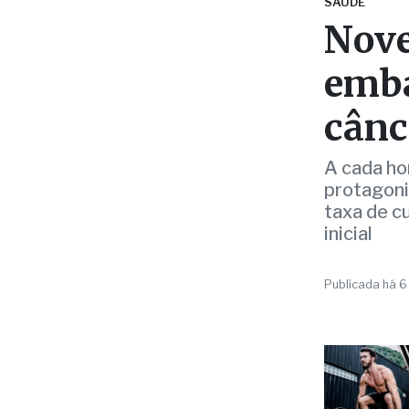
cânc
A cada ho
protagoni
taxa de c
inicial
Publicada há 6