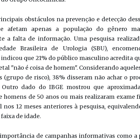
iedade Brasileira de Urologia (SBU), encomen
 indicou que 21% do público masculino acredita 
etal "não é coisa de homem". Considerando aquel
s (grupo de risco), 38% disseram não achar o pr
e. Outro dado do IBGE mostrou que aproximada
e homens de 50 anos ou mais realizaram exame fí
l nos 12 meses anteriores à pesquisa, equivalen
faixa de idade.
a importância de campanhas informativas como a
ituto Oncoclínicas - iniciativa do corpo clínic
cas para promoção à saúde, educação médica co
, em parceria com a SBU para desmistificar o exa
ação lançada neste mês de Novembro é protagon