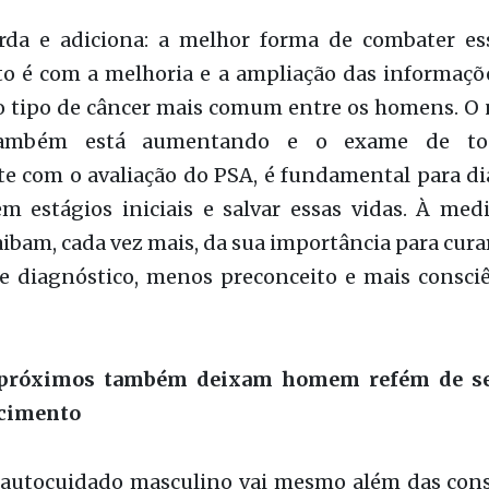
e com o avaliação do PSA, é fundamental para di
m estágios iniciais e salvar essas vidas. À med
bam, cada vez mais, da sua importância para cura
e diagnóstico, menos preconceito e mais consciên
próximos também deixam homem refém de se
cimento
e autocuidado masculino vai mesmo além das con
óstata, alcançando também partes que, em tese
aior atenção médica: o pênis e os testículos.
valentes (2% e 5% dos casos respectivamente), o
 testicular também deixam o homem refém de s