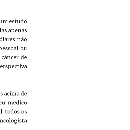
ólares não
 pessoal ou
 câncer de
erspectiva
ns acima de
seu médico
l, todos os
ncologista
e tumor, e
culino, é
da em 2017