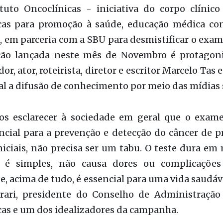
or, ator, roteirista, diretor e escritor Marcelo Tas
al a difusão de conhecimento por meio das mídias s
os esclarecer à sociedade em geral que o exam
encial para a prevenção e detecção do câncer de 
niciais, não precisa ser um tabu. O teste dura em
, é simples, não causa dores ou complicações
 e, acima de tudo, é essencial para uma vida saudáve
rari, presidente do Conselho de Administraçã
cas e um dos idealizadores da campanha.
rda e adiciona: a melhor forma de combater es
o é com a melhoria e a ampliação das informaçõe
 o tipo de câncer mais comum entre os homens. O
ambém está aumentando e o exame de toq