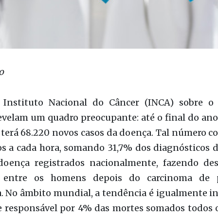
o
Instituto Nacional do Câncer (INCA) sobre o
evelam um quadro preocupante: até o final do an
 terá 68.220 novos casos da doença. Tal número 
os a cada hora, somando 31,7% dos diagnósticos 
doença registrados nacionalmente, fazendo de
e entre os homens depois do carcinoma de 
 No âmbito mundial, a tendência é igualmente in
e responsável por 4% das mortes somados todos o
egundo a GLOBOCAN 2018.
 é sentido até mesmo economicamente. Segundo
 de Inteligência da revista The Economist as pe