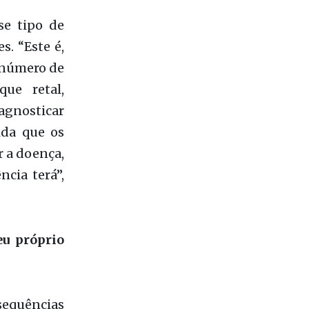
agnosticar
ida que os
r a doença,
cia terá”,
u próprio
sequências
, deveriam
 Ainda que
s cânceres
eu próprio