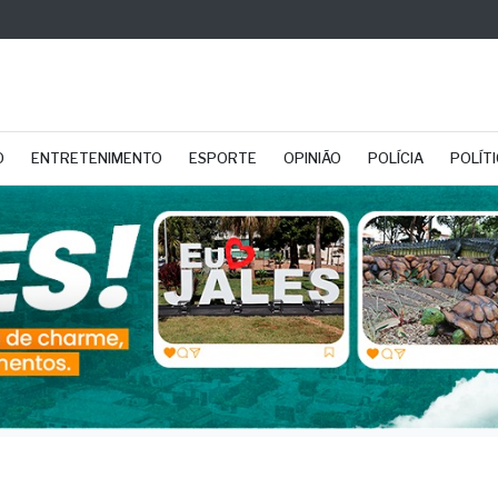
O
ENTRETENIMENTO
ESPORTE
OPINIÃO
POLÍCIA
POLÍT
mbro azul: Marcelo Ta
ixador de campanha s