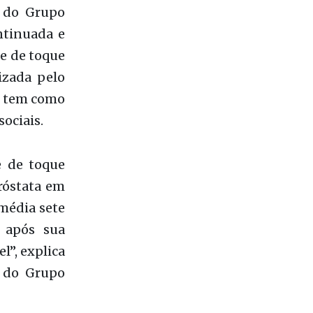
 e tem como
ociais.
e de toque
próstata em
 média sete
 após sua
l”, explica
o do Grupo
se tipo de
s. “Este é,
 número de
ue retal,