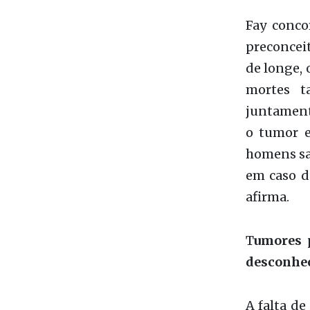
juntament
o tumor e
homens sai
em caso d
afirma.
T
umores 
desconhe
A falta d
para a pr
receber m
menos pre
peniano e