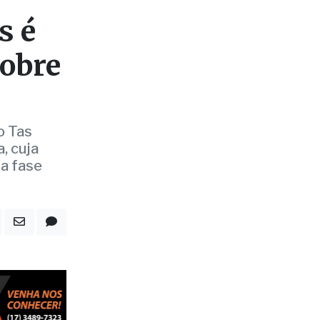
o Tas
, cuja
a fase