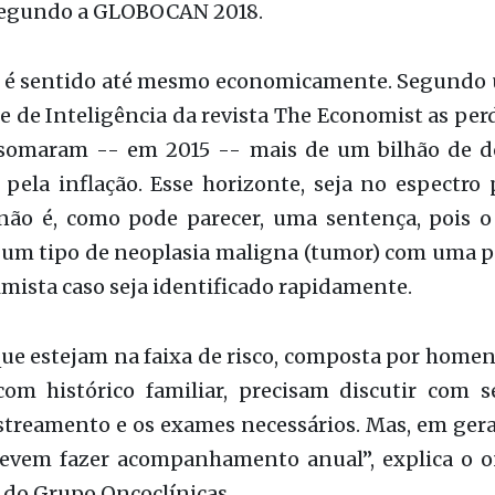
 somaram -- em 2015 -- mais de um bilhão de d
 pela inflação. Esse horizonte, seja no espectro
 não é, como pode parecer, uma sentença, pois o
é um tipo de neoplasia maligna (tumor) com uma p
imista caso seja identificado rapidamente.
ue estejam na faixa de risco, composta por home
com histórico familiar, precisam discutir com 
streamento e os exames necessários. Mas, em gera
vem fazer acompanhamento anual”, explica o o
 do Grupo Oncoclínicas.
incipais obstáculos na prevenção e detecção dess
ue afetam apenas a população do gênero mas
e a falta de informação. Uma pesquisa realiza