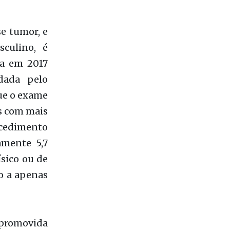
dada pelo
que o exame
es com mais
ocedimento
mente 5,7
sico ou de
do a apenas
 promovida
o do Grupo
ntinuada e
me de toque
izada pelo