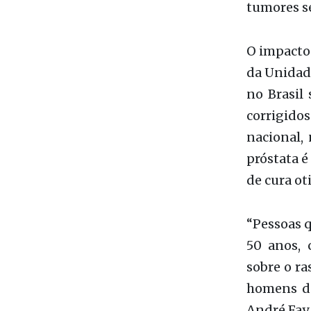
no Brasil
corrigidos
nacional,
próstata 
de cura ot
“Pessoas q
50 anos, 
sobre o ra
homens de
André Fay,
Um dos pr
outros q
exatament