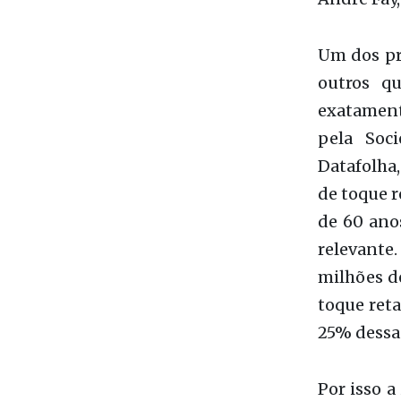
pela Soc
Datafolha,
de toque r
de 60 ano
relevant
milhões d
toque reta
25% dessa 
Por isso 
pelo Inst
Oncoclíni
pesquisa -
retal. A 