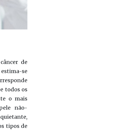
 câncer de
o estima-se
corresponde
de todos os
ste o mais
pele não-
quietante,
s tipos de
 um estudo
rdas apenas