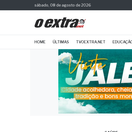
sábado, 08 de agosto de 2026
HOME
ÚLTIMAS
TVOEXTRA.NET
EDUCAÇÃ
SAÚDE
Nove
emba