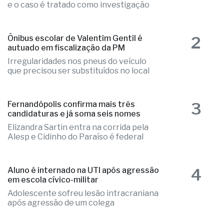
1
Ex-radialista Marcelo "Toto" é
encontrado morto em chalé de resort
Local apresentava indícios de violência
e o caso é tratado como investigação
2
Ônibus escolar de Valentim Gentil é
autuado em fiscalização da PM
Irregularidades nos pneus do veículo
que precisou ser substituídos no local
3
Fernandópolis confirma mais três
candidaturas e já soma seis nomes
Elizandra Sartin entra na corrida pela
Alesp e Cidinho do Paraíso é federal
4
Aluno é internado na UTI após agressão
em escola cívico-militar
Adolescente sofreu lesão intracraniana