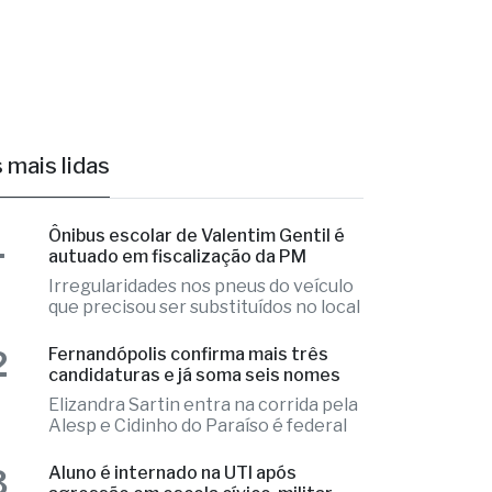
 mais lidas
1
Ônibus escolar de Valentim Gentil é
autuado em fiscalização da PM
Irregularidades nos pneus do veículo
que precisou ser substituídos no local
2
Fernandópolis confirma mais três
candidaturas e já soma seis nomes
Elizandra Sartin entra na corrida pela
Alesp e Cidinho do Paraíso é federal
3
Aluno é internado na UTI após
agressão em escola cívico-militar