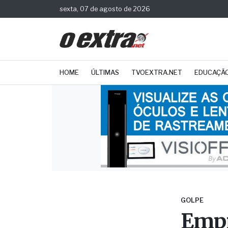
sexta, 07 de agosto de 2026
HOME
ÚLTIMAS
TVOEXTRA.NET
EDUCAÇÃ
GOLPE
Empr