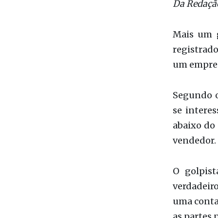
Mais um g
registrado
um empresá
Segundo o
se intere
abaixo do
vendedor.
O golpist
verdadeiro
uma conta 
as partes 