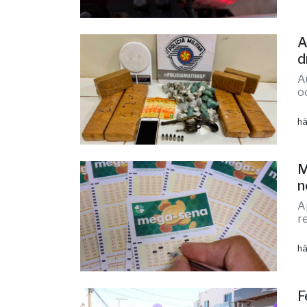
A
d
A
o
há
M
n
A
r
há
F
a