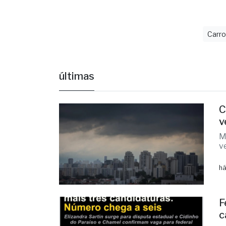
Carr
últimas
C
v
M
v
há
F
c
E