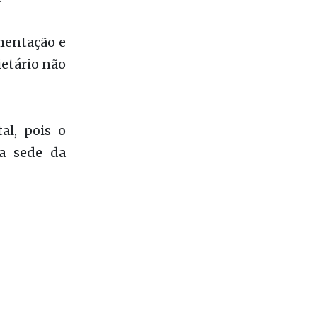
mentação e
ietário não
al, pois o
ja sede da