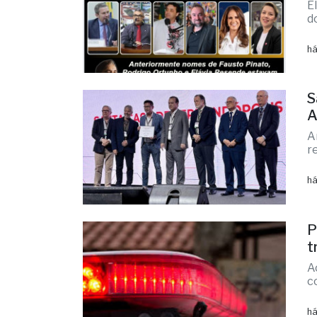
d
há
S
A
A
r
há
P
t
A
c
há