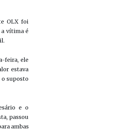
te OLX foi
 a vítima é
l.
feira, ele
lor estava
 o suposto
esário e o
sta, passou
 para ambas
.