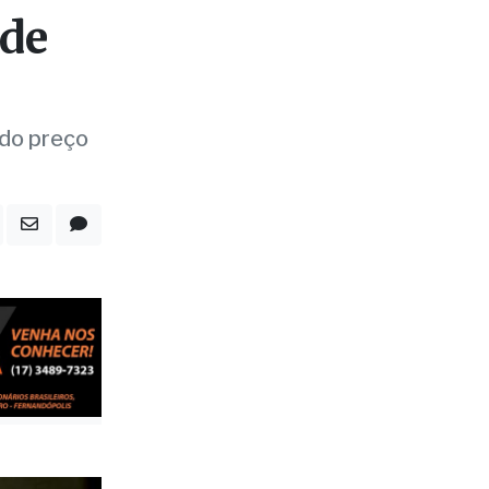
rde
 do preço