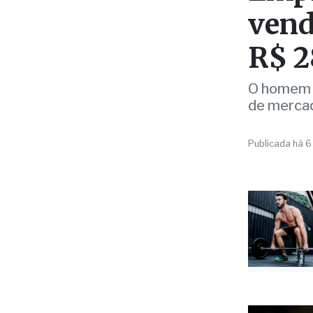
vend
R$ 2
O homem s
de merca
Publicada há 6