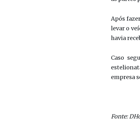
Após faze
levar o ve
havia rece
Caso segu
esteliona
empresa se
Fonte: DHo