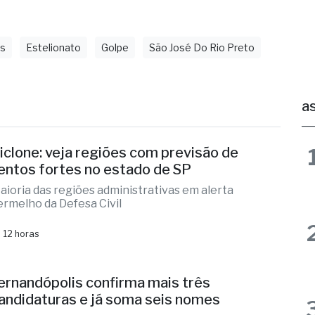
os
Estelionato
Golpe
São José Do Rio Preto
as
iclone: veja regiões com previsão de
entos fortes no estado de SP
aioria das regiões administrativas em alerta
ermelho da Defesa Civil
 12 horas
ernandópolis confirma mais três
andidaturas e já soma seis nomes
lizandra Sartin entra na corrida pela Alesp e Cidinho