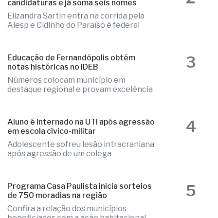
que precisou ser substituídos no local
2
Fernandópolis confirma mais três
candidaturas e já soma seis nomes
Elizandra Sartin entra na corrida pela
Alesp e Cidinho do Paraíso é federal
3
Educação de Fernandópolis obtém
notas históricas no IDEB
Números colocam município em
destaque regional e provam excelência
4
Aluno é internado na UTI após agressão
em escola cívico-militar
Adolescente sofreu lesão intracraniana
após agressão de um colega