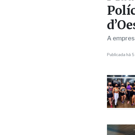
IRREGULARID
Made
Polí
d’Oe
A empresa
Publicada há 5