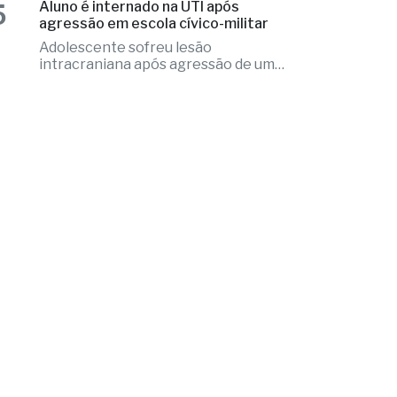
Irregularidades nos pneus do veículo
que precisou ser substituídos no local
5
Aluno é internado na UTI após
agressão em escola cívico-militar
Adolescente sofreu lesão
intracraniana após agressão de um
colega