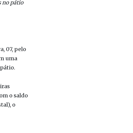
 no pátio
, 07, pelo
ram uma
pátio.
iras
com o saldo
al), o