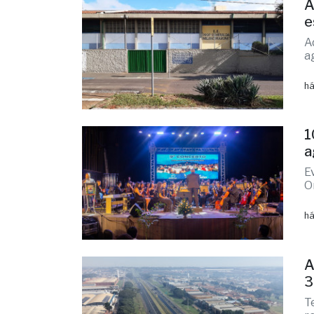
A
e
A
a
há
1
a
E
O
há
A