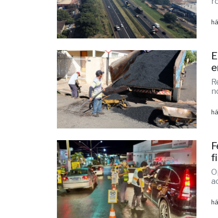
3
T
r
há
E
e
R
n
há
F
f
O
a