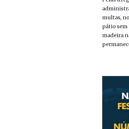
Pelas irre
administr
multas, no
pátio sem 
madeira na
permanece