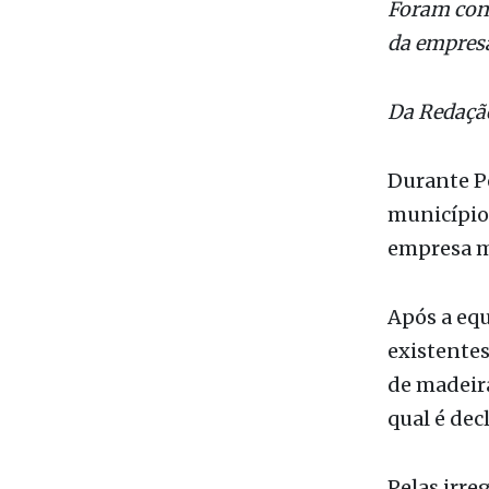
Foram cons
da empres
Da Redaçã
Durante Po
município
empresa ma
Após a equ
existentes
de madeir
qual é dec