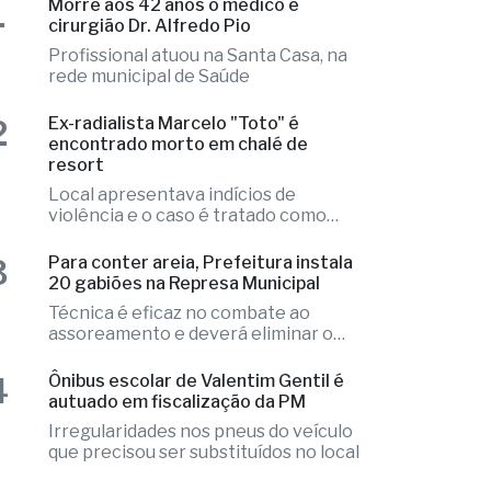
1
Morre aos 42 anos o médico e
cirurgião Dr. Alfredo Pio
Profissional atuou na Santa Casa, na
rede municipal de Saúde
2
Ex-radialista Marcelo "Toto" é
encontrado morto em chalé de
resort
Local apresentava indícios de
violência e o caso é tratado como
investigação
3
Para conter areia, Prefeitura instala
20 gabiões na Represa Municipal
Técnica é eficaz no combate ao
assoreamento e deverá eliminar o
problema
4
Ônibus escolar de Valentim Gentil é
autuado em fiscalização da PM