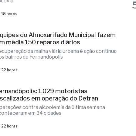
10, entre Mirassol e Cedral
erceiras faixas e viadutos ampliam a capacidade da
odovia
 18 horas
quipes do Almoxarifado Municipal fazem
m média 150 reparos diários
ecuperação da malha viária urbana é ação contínua
os bairros de Fernandópolis
 22 horas
ernandópolis: 1.029 motoristas
iscalizados em operação do Detran
perações contra alcoolemia da última semana
conteceram em 34 cidades