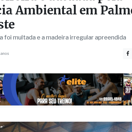
ADES
ireira é autuada pela
cia Ambiental em Palm
ste
 foi multada e a madeira irregular apreendida
 anos