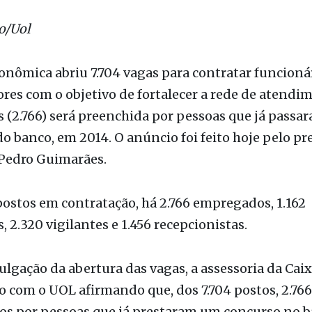
res com o objetivo de fortalecer a rede de atendi
s (2.766) será preenchida por pessoas que já pass
o banco, em 2014. O anúncio foi feito hoje pelo pr
 Pedro Guimarães.
postos em contratação, há 2.766 empregados, 1.162
, 2.320 vigilantes e 1.456 recepcionistas.
ulgação da abertura das vagas, a assessoria da Cai
 com o UOL afirmando que, dos 7.704 postos, 2.766
os por pessoas que já prestaram um concurso no 
formação não estava na nota divulgada inicialmen
no vídeo gravado pelo presidente da instituição, 
.