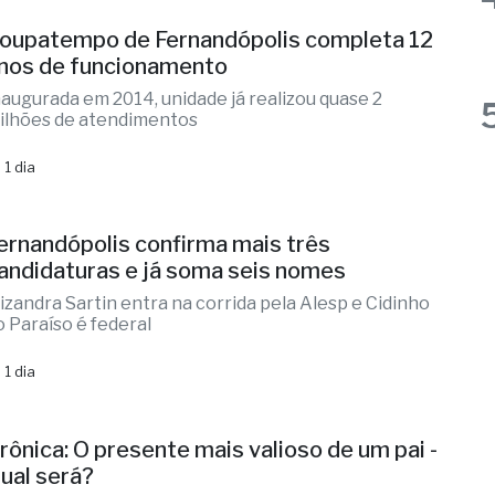
 1 dia
ernandópolis confirma mais três
andidaturas e já soma seis nomes
lizandra Sartin entra na corrida pela Alesp e Cidinho
o Paraíso é federal
 1 dia
rônica: O presente mais valioso de um pai -
ual será?
eia também: Como Deus rezaria o Pai Nosso - Já
maginou?
 1 dia