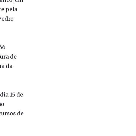
66
ura de
ia da
dia 15 de
ão
cursos de
entro de
 da
balhar. O
 pessoas