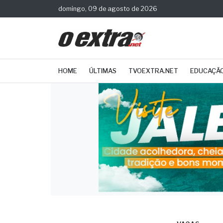
domingo, 09 de agosto de 2026
HOME
ÚLTIMAS
TVOEXTRA.NET
EDUCAÇÃ
VAGAS
Caix
cont