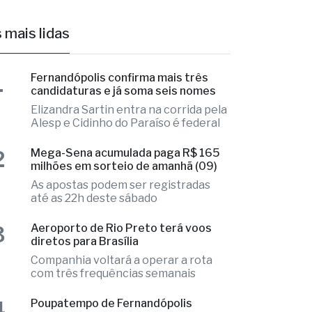
Elizandra Sartin entra na corrida pela
Alesp e Cidinho do Paraíso é federal
2
Mega-Sena acumulada paga R$ 165
milhões em sorteio de amanhã (09)
As apostas podem ser registradas
até as 22h deste sábado
3
Aeroporto de Rio Preto terá voos
diretos para Brasília
Companhia voltará a operar a rota
com três frequências semanais
4
Poupatempo de Fernandópolis
completa 12 anos de funcionamento
Inaugurada em 2014, unidade já
realizou quase 2 milhões de
atendimentos
5
Arte que acolhe: parceria fortalece
cuidado em saúde mental no CAPS IJ