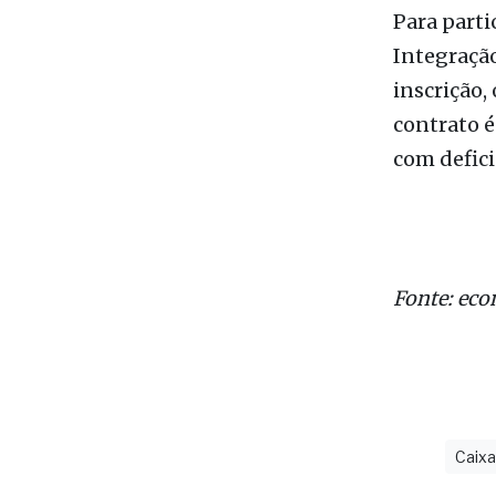
com defici
Fonte: eco
Caixa
últimas
P