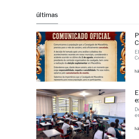
C
E
C
há
E
e
D
e
há
P
a
I
m