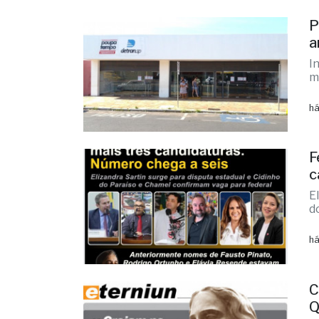
há
F
c
E
d
há
C
Q
L
i
há