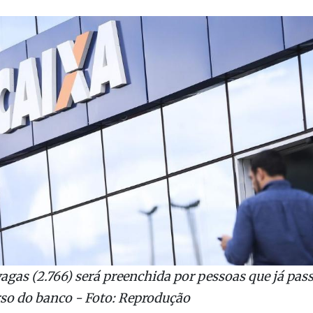
vagas (2.766) será preenchida por pessoas que já pa
so do banco - Foto: Reprodução
o/Uol
onômica abriu 7.704 vagas para contratar funcioná