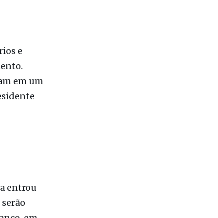
mento.
aram em um
esidente
xa entrou
 serão
banco, em
te pela
Pedro