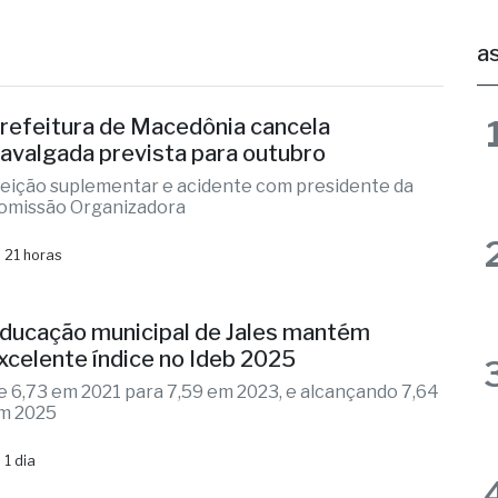
avalgada prevista para outubro
leição suplementar e acidente com presidente da
omissão Organizadora
 21 horas
ducação municipal de Jales mantém
xcelente índice no Ideb 2025
e 6,73 em 2021 para 7,59 em 2023, e alcançando 7,64
m 2025
 1 dia
oupatempo de Fernandópolis completa 12
nos de funcionamento
naugurada em 2014, unidade já realizou quase 2
ilhões de atendimentos