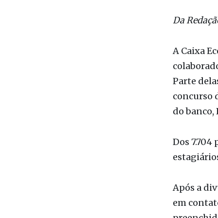
colaborado
Parte dela
concurso d
do banco,
Dos 7.704 
estagiários
Após a div
em contato
preenchid
2014. A in
Caixa nem 
Guimarães