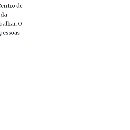
 mais lidas
1
Fernandópolis confirma mais três
candidaturas e já soma seis nomes