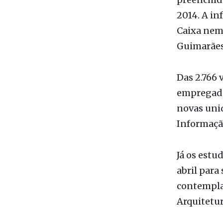
Das 2.766 
empregados
novas unid
Informação
Já os estu
abril para
contempla 
Arquitetur
Para parti
Integração
inscrição,
contrato é