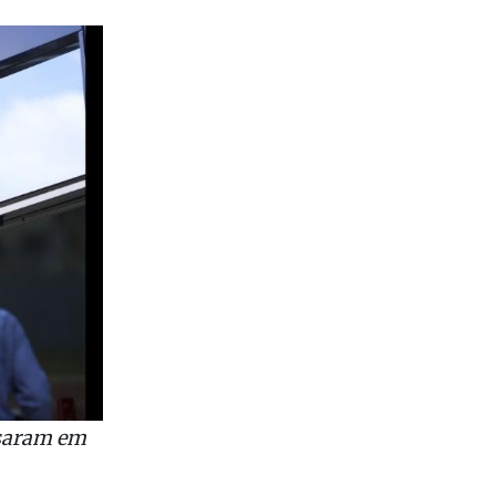
ssaram em
rios e