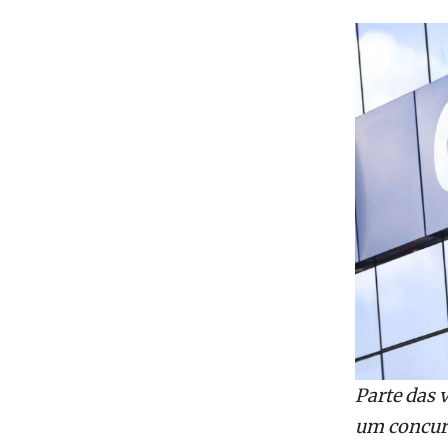
Parte das 
um concur
Da Redaçã
A Caixa Ec