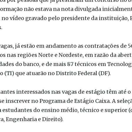
vagas, já estão em andamento as contratações de 5
 nas regiões Norte e Nordeste, em razão da abert
ades do banco, e de mais 87 técnicos em Tecnolog
 (TI) que atuarão no Distrito Federal (DF).
dantes interessados nas vagas de estágio têm até o 
 se inscrever no Programa de Estágio Caixa. A seleç
estudantes do ensino médio, técnico e superior (
a, Engenharia e Direito).
cipar, os estudantes
devem acessar o site do CIEE
(C
 Empresa-Escola) e fazer a inscrição. No momento
 o candidato deve indicar qual localidade deseja tra
 de, no máximo, dois anos. Nas vagas destinadas a