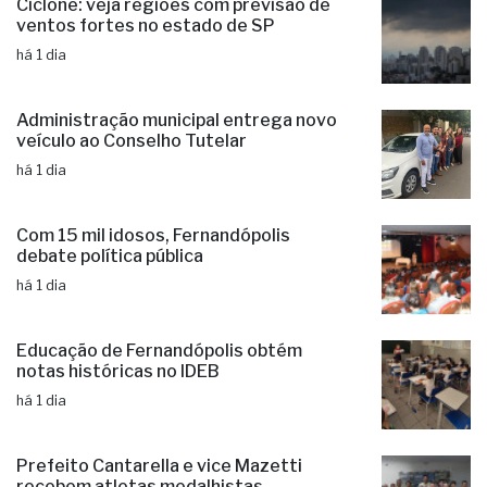
Ciclone: veja regiões com previsão de
ventos fortes no estado de SP
há 1 dia
Administração municipal entrega novo
veículo ao Conselho Tutelar
há 1 dia
Com 15 mil idosos, Fernandópolis
debate política pública
há 1 dia
Educação de Fernandópolis obtém
notas históricas no IDEB
há 1 dia
Prefeito Cantarella e vice Mazetti
recebem atletas medalhistas