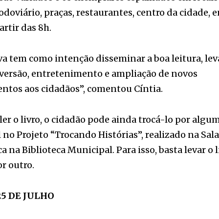
iva tem como intenção disseminar a boa leitura, le
iversão, entretenimento e ampliação de novos
ntos aos cidadãos”, comentou Cíntia.
ler o livro, o cidadão pode ainda trocá-lo por algum
 no Projeto “Trocando Histórias”, realizado na Sala
a na Biblioteca Municipal. Para isso, basta levar o l
or outro.
25 DE JULHO
Escritor” teve origem em 1960 com a realização do
o Escritor Brasileiro, organizado pela União Brasile