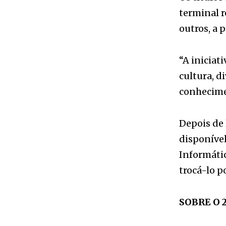
“A iniciat
cultura, d
conhecime
Depois de 
disponível
Informátic
trocá-lo p
SOBRE O 
O “Dia do 
Festival d