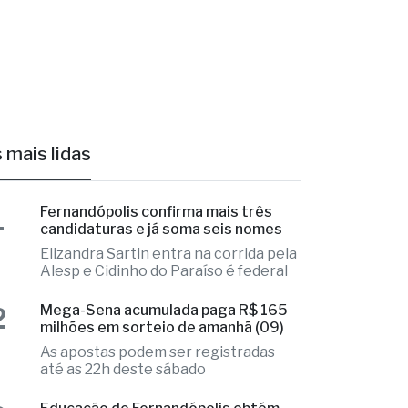
 mais lidas
1
Fernandópolis confirma mais três
candidaturas e já soma seis nomes
Elizandra Sartin entra na corrida pela
Alesp e Cidinho do Paraíso é federal
2
Mega-Sena acumulada paga R$ 165
milhões em sorteio de amanhã (09)
As apostas podem ser registradas
até as 22h deste sábado
3
Educação de Fernandópolis obtém
notas históricas no IDEB
Números colocam município em
destaque regional e provam