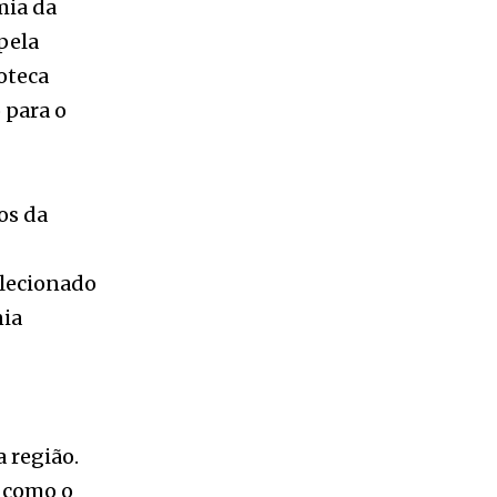
 para o
os da
elecionado
nia
 região.
s como o
ntre