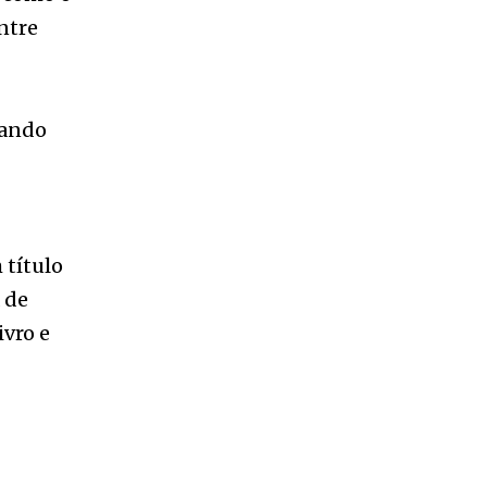
vando
 título
 de
ivro e
 Primeiro
ira dos