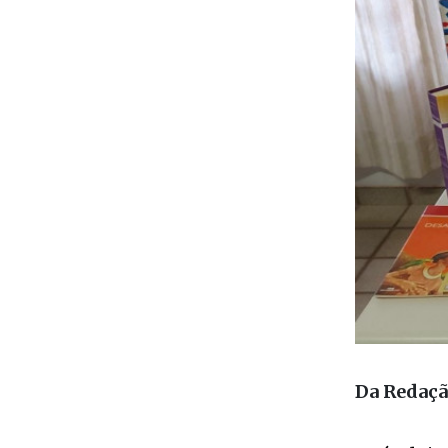
Da Redaç
Após dois
Covid-19, 
Secretaria