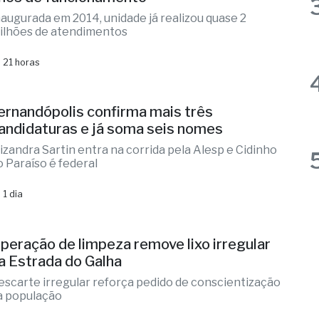
 21 horas
ernandópolis confirma mais três
andidaturas e já soma seis nomes
lizandra Sartin entra na corrida pela Alesp e Cidinho
o Paraíso é federal
 1 dia
peração de limpeza remove lixo irregular
a Estrada do Galha
escarte irregular reforça pedido de conscientização
a população
 1 dia