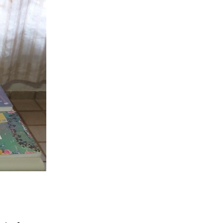
mia da
 pela
oteca