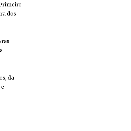
vras
es
os, da
 e