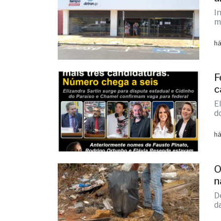
há
F
c
E
d
há
O
n
D
d
há