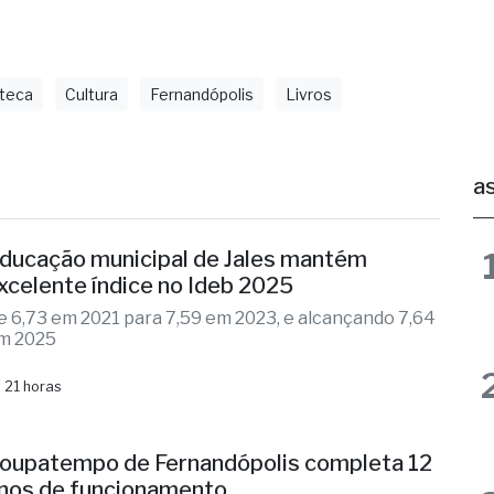
oteca
Cultura
Fernandópolis
Livros
as
ducação municipal de Jales mantém
xcelente índice no Ideb 2025
e 6,73 em 2021 para 7,59 em 2023, e alcançando 7,64
m 2025
 21 horas
oupatempo de Fernandópolis completa 12
nos de funcionamento
naugurada em 2014, unidade já realizou quase 2
ilhões de atendimentos