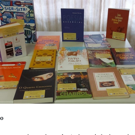
ão
 anos parado em decorrência do período de pande
o projeto ‘Espalhando Leitura’ volta a ser realizada
 Municipal de Cultura e Turismo, por meio da Bibli