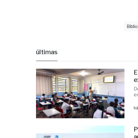
Bibli
últimas
E
e
D
e
há
P
a
I
m