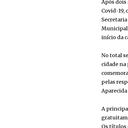
Municipal.
início da
No total s
cidade na 
comemorado
pelas resp
Aparecida 
A principa
gratuitame
Os títulos
terminal r
outros, a p