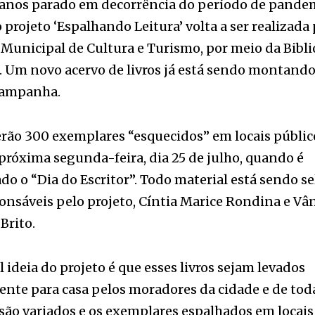
 Um novo acervo de livros já está sendo montando
 campanha.
erão 300 exemplares “esquecidos” em locais públic
próxima segunda-feira, dia 25 de julho, quando é
 o “Dia do Escritor”. Todo material está sendo s
onsáveis pelo projeto, Cíntia Marice Rondina e Vâ
Brito.
l ideia do projeto é que esses livros sejam levados
nte para casa pelos moradores da cidade e de toda
 são variados e os exemplares espalhados em locai
odoviário, praças, restaurantes, centro da cidade, e
artir das 8h.