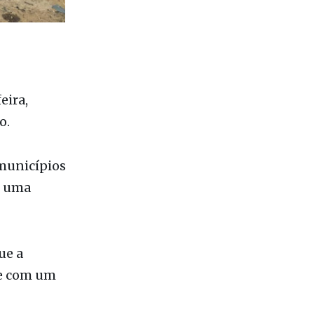
eira,
o.
 municípios
e uma
ue a
nte com um
 mas