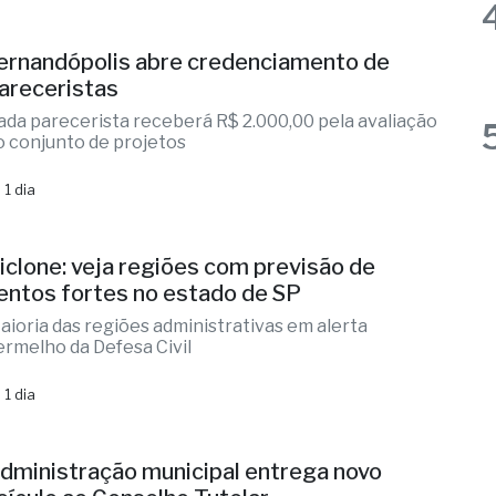
areceristas
ada parecerista receberá R$ 2.000,00 pela avaliação
o conjunto de projetos
 1 dia
iclone: veja regiões com previsão de
entos fortes no estado de SP
aioria das regiões administrativas em alerta
ermelho da Defesa Civil
 1 dia
dministração municipal entrega novo
eículo ao Conselho Tutelar
nvestimento da Assistência Social na melhoria da
ede de proteção infantil