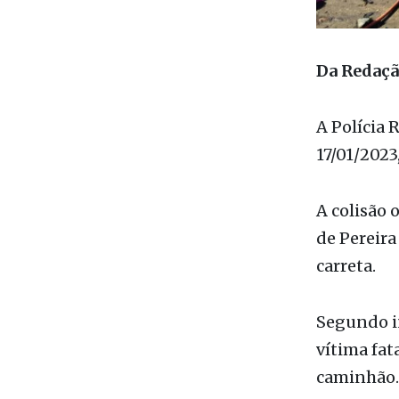
Da Redaç
A Polícia 
17/01/2023
A colisão 
de Pereira
carreta.
Segundo in
vítima fat
caminhão. 
O motorist
perdeu o c