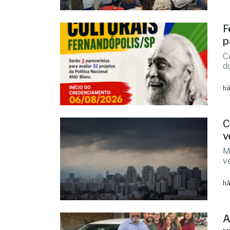
p
C
d
há
C
v
M
v
há
A
v
I
r