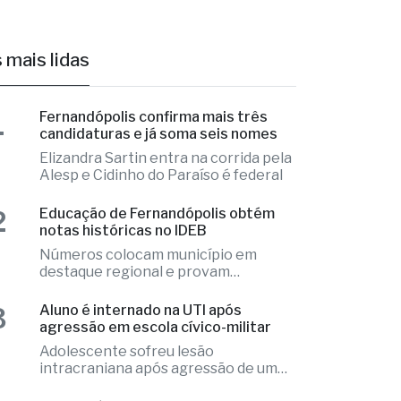
1
Fernandópolis confirma mais três
candidaturas e já soma seis nomes
Elizandra Sartin entra na corrida pela
Alesp e Cidinho do Paraíso é federal
2
Educação de Fernandópolis obtém
notas históricas no IDEB
Números colocam município em
destaque regional e provam
excelência
3
Aluno é internado na UTI após
agressão em escola cívico-militar
Adolescente sofreu lesão
intracraniana após agressão de um
colega
4
Fernandópolis abre credenciamento
de pareceristas
Cada parecerista receberá R$
2.000,00 pela avaliação do conjunto