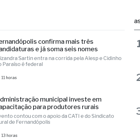
ernandópolis confirma mais três
andidaturas e já soma seis nomes
lizandra Sartin entra na corrida pela Alesp e Cidinho
o Paraíso é federal
 11 horas
dministração municipal investe em
apacitação para produtores rurais
vento contou com o apoio da CATI e do Sindicato
ural de Fernandópolis
 13 horas
ernandópolis abre credenciamento de