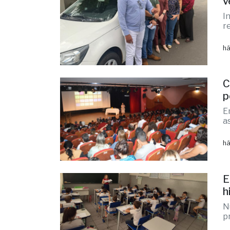
há
C
p
E
a
há
E
h
N
p
há