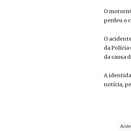
O acidente
da Polícia
da causa d
A identida
notícia, pe
Acid
últimas