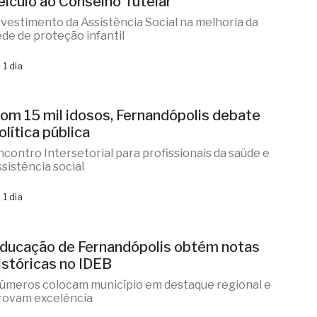
 1 dia
om 15 mil idosos, Fernandópolis debate
olítica pública
ncontro Intersetorial para profissionais da saúde e
ssistência social
 1 dia
ducação de Fernandópolis obtém notas
istóricas no IDEB
úmeros colocam município em destaque regional e
rovam excelência
 1 dia