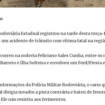
ão
Rodoviária Estadual registrou na tarde desta terça-f
, um acidente de trânsito com vítima fatal na regiã
ocorreu na rodovia Feliciano Sales Cunha, entre os
 Barreto e Ilha Solteira e envolveu um Ford/Fiesta 
formações da Polícia Militar Rodoviária, o carro q
al dirigia invadiu a pista contrária e bateu de fre
Ele não resistiu aos ferimentos.
a do caminhão afirmou que tentou evitar a batida
ontrole da direção e parou no meio do mato.