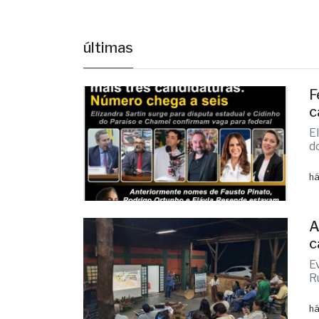
F
c
E
d
há
A
c
E
R
há
F