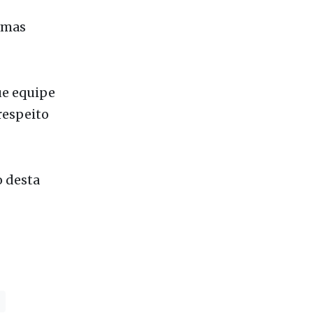
ue equipe
 respeito
o desta
 mais lidas