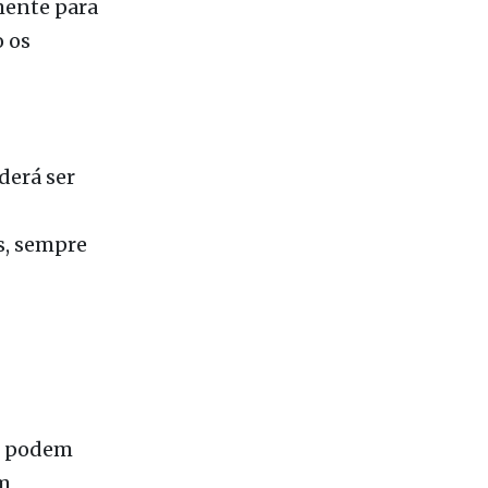
mente para
 os
derá ser
s, sempre