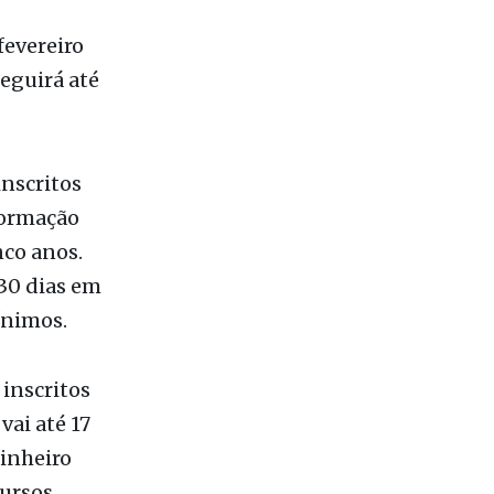
fevereiro
seguirá até
inscritos
Formação
nco anos.
30 dias em
ínimos.
 inscritos