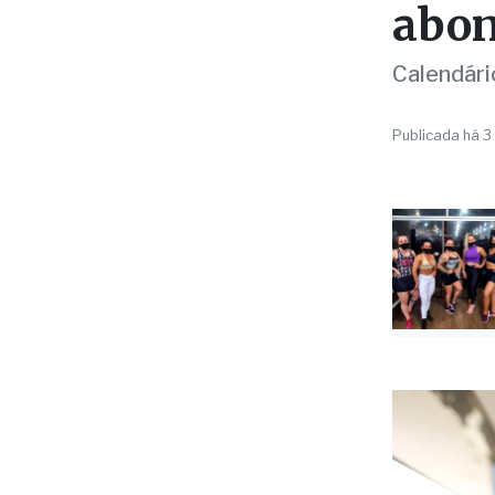
ECONOMIA
Caix
abon
Calendári
Publicada há 3