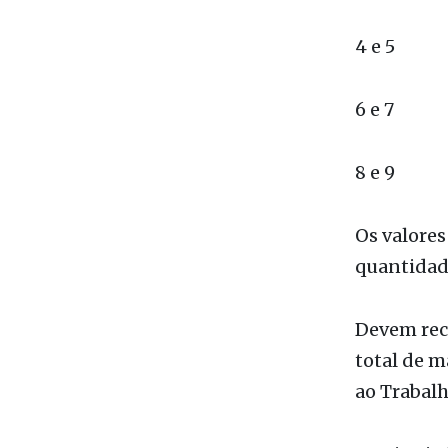
2 e 3 17
4 e 5 1
6 e 7 1
8 e 9 17
Os valores
quantidade
Devem rece
total de m