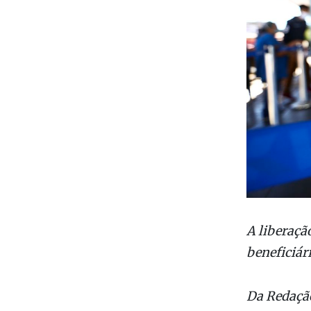
A liberaçã
beneficiár