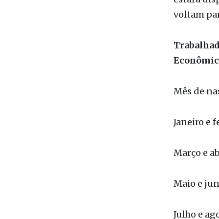
no Pasep, 
de julho, 
estará dis
voltam par
Trabalhad
Econômica
Mês de n
Janeiro e 
Março e a
Maio e j