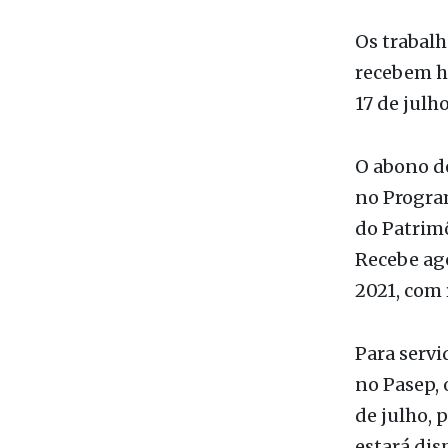
Da Redação
Os trabalh
recebem ho
17 de julh
O abono de
no Progra
do Patrimô
Recebe ag
2021, com
Para servi