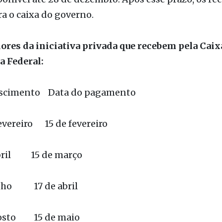
o pagamento também começa nesta quarta-feira e v
pelo Banco do Brasil. Nos dois casos, PIS e Pasep, o 
ponível até 28 de dezembro. Após esse prazo, os re
a o caixa do governo.
ores da iniciativa privada que recebem pela Caix
 Federal:
ascimento Data do pagamento
fevereiro 15 de fevereiro
bril 15 de março
unho 17 de abril