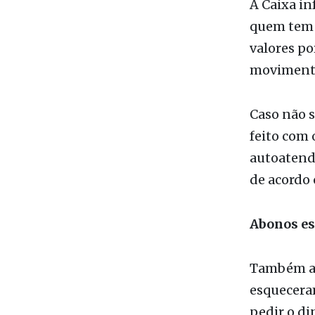
ao Trabalh
A Caixa i
quem tem c
valores po
movimenta
Caso não s
feito com 
autoatendi
de acordo
Abonos es