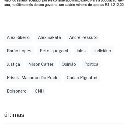
Alex Ribeiro
Alex Sakata
André Pessuto
Barão Lopes
Beto Iquegami
Jales
Judiciário
Justiça
Nilson Caffer
Opinião
Política
Priscila Macarrão Do Prado
Carlão Pignatari
Bolsonaro
CNH
últimas