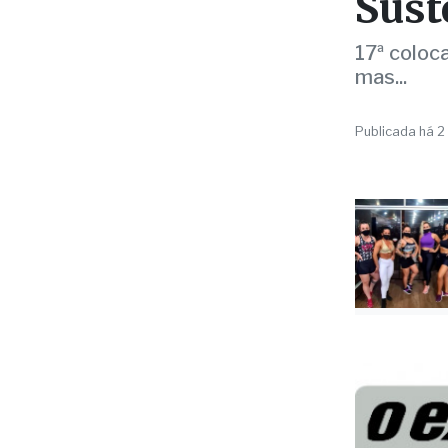
rank
Sust
17ª coloca
mas...
Publicada há 2