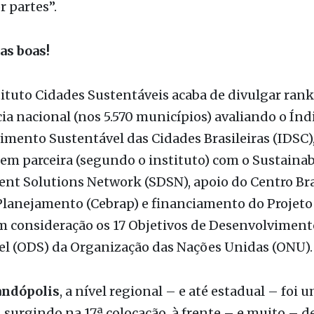
-nos à história, tornemos aos idos de 1888, respi
e inspiremo-nos em Jack, o estripador (não do Dani
 partes”.
as boas!
tituto Cidades Sustentáveis acaba de divulgar ran
a nacional (nos 5.570 municípios) avaliando o Índ
mento Sustentável das Cidades Brasileiras (IDSC)
em parceira (segundo o instituto) com o Sustainab
t Solutions Network (SDSN), apoio do Centro Bra
Planejamento (Cebrap) e financiamento do Projeto
m consideração os 17 Objetivos de Desenvolviment
el (ODS) da Organização das Nações Unidas (ONU).