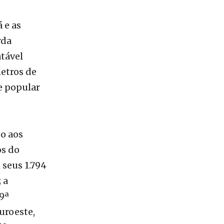
 e as
rda
tável
etros de
e popular
o aos
os do
 seus 1.794
 a