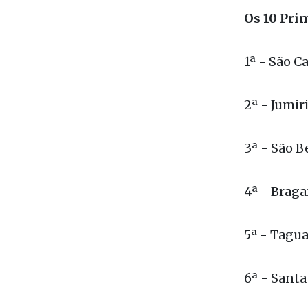
Posto os o
Os 10 Pr
1ª - São C
2ª - Jumir
3ª - São B
4ª - Braga
5ª - Taguaí