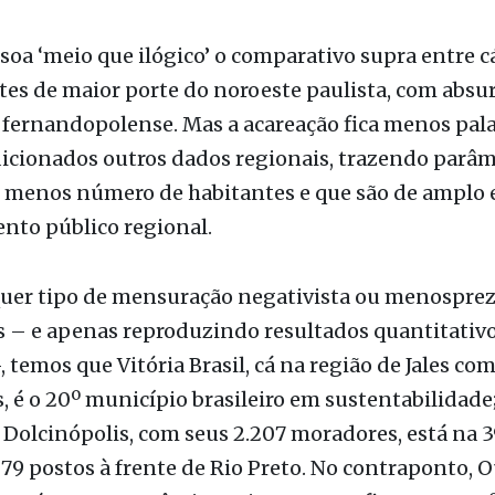
Agora o outro lado, a parte ‘negativa’.
soa ‘meio que ilógico’ o comparativo supra entre cá
es de maior porte do noroeste paulista, com absu
fernandopolense. Mas a acareação fica menos pala
icionados outros dados regionais, trazendo parâm
 menos número de habitantes e que são de amplo 
nto público regional.
uer tipo de mensuração negativista ou menosprez
s – e apenas reproduzindo resultados quantitativ
, temos que Vitória Brasil, cá na região de Jales com
, é o 20º município brasileiro em sustentabilidade;