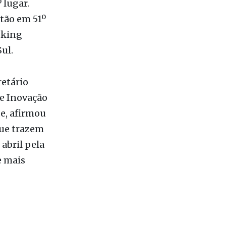
9ª
uroeste,
 lugar.
tão em 51º
nking
ul.
etário
 e Inovação
de, afirmou
que trazem
abril pela
e mais