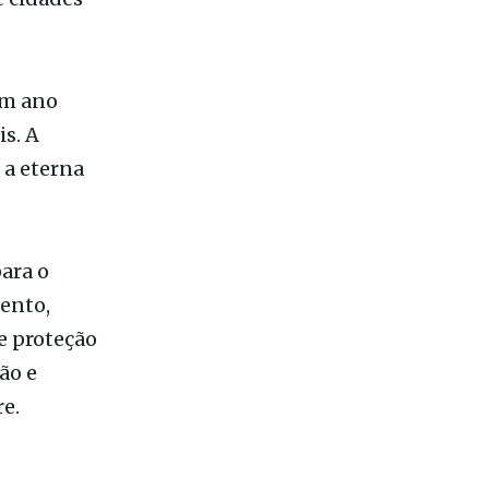
um dos
e cidades
um ano
is. A
 a eterna
ara o
ento,
e proteção
ão e
re.