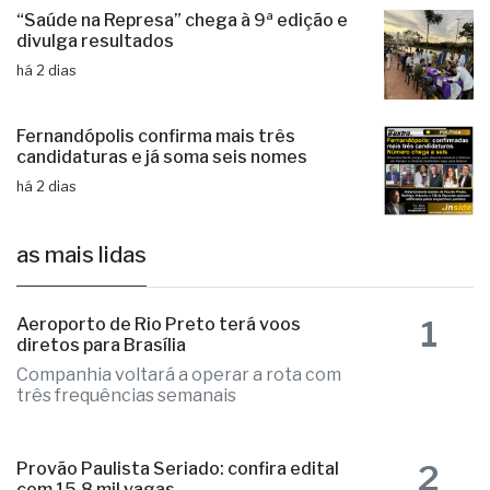
Fernandópolis confirma mais três
candidaturas e já soma seis nomes
há 2 dias
as mais lidas
1
Aeroporto de Rio Preto terá voos
diretos para Brasília
Companhia voltará a operar a rota com
três frequências semanais
2
Provão Paulista Seriado: confira edital
com 15,8 mil vagas
Alunos da rede estadual paulista estão
inscritos automaticamente nas provas