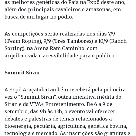
As competições serão realizadas nos dias 7/9
(Team Roping), 9/9 (Três Tambores) e 10/9 (Ranch
Sorting), na Arena Ram Caminho, com
arquibancada e acessibilidade para o público.
Summit Siran
A Expô Araçatuba também receberá pela primeira
vez o “Summit Siran”, outra iniciativa inédita do
Siran e da VIVA+ Entretenimento. De 6 a 9 de
setembro, das 9h às 13h, o evento vai oferecer
debates e palestras de temas relacionados a
bioenergia, pecuária, agricultura, genética bovina,
tecnologia e mercado. As inscrições são gratuitas e
seguem abertas. Para os dias 6, 7 e 8/9, pelo link:
https://shre.ink/2goP, e para o dia 9/9, pelo link:
https://shre.ink/2ggI. Todas as atividades serão
realizadas na Arena Valta Agro.