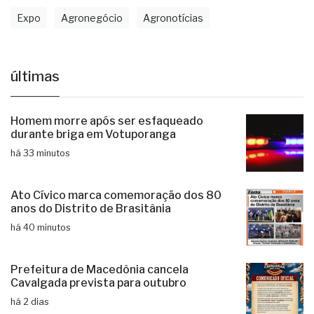
últimas
Homem morre após ser esfaqueado
durante briga em Votuporanga
há 33 minutos
Ato Cívico marca comemoração dos 80
anos do Distrito de Brasitânia
há 40 minutos
Prefeitura de Macedônia cancela
Cavalgada prevista para outubro
há 2 dias
Educação municipal de Jales mantém
excelente índice no Ideb 2025
há 2 dias