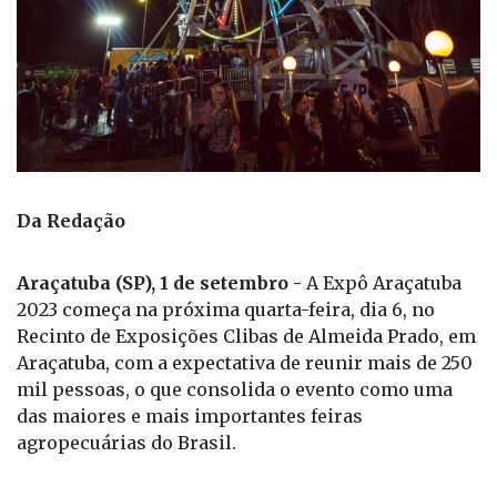
Da Redação
Araçatuba (SP), 1 de setembro -
A Expô Araçatuba
2023 começa na próxima quarta-feira, dia 6, no
Recinto de Exposições Clibas de Almeida Prado, em
Araçatuba, com a expectativa de reunir mais de 250
mil pessoas, o que consolida o evento como uma
das maiores e mais importantes feiras
agropecuárias do Brasil.
Realizada pela Viva+ Entretenimento em parceria
com o Sindicato Rural da Alta Noroeste (Siran), a
Expô Araçatuba 2023 terá oito dias de festa, de 6 a 10
e de 15 a 17 de setembro, com grandes shows e