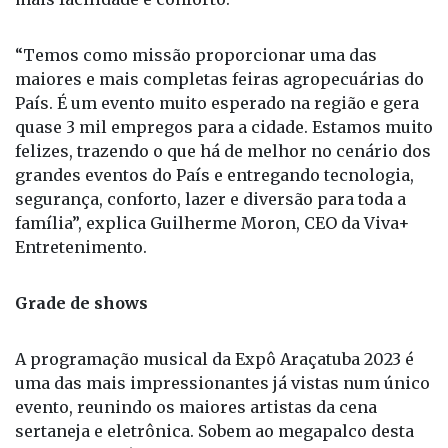
País. É um evento muito esperado na região e gera
quase 3 mil empregos para a cidade. Estamos muito
felizes, trazendo o que há de melhor no cenário dos
grandes eventos do País e entregando tecnologia,
segurança, conforto, lazer e diversão para toda a
família”, explica Guilherme Moron, CEO da Viva+
Entretenimento.
Grade de shows
A programação musical da Expô Araçatuba 2023 é
uma das mais impressionantes já vistas num único
evento, reunindo os maiores artistas da cena
sertaneja e eletrônica. Sobem ao megapalco desta
edição da Expô, o Arena Viva+ Show, nomes como
Gusttavo Lima, Maiara & Maraisa, Jorge & Mateus,
Alok, Ana Castela, Henrique & Juliano, Gustavo
Mioto, Luan Santana, Zé Neto & Cristiano, além de