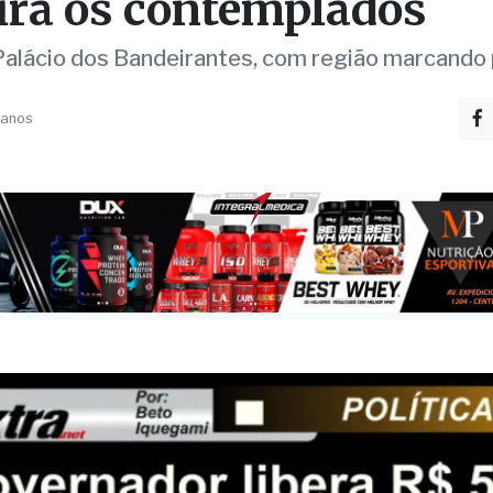
milhões para município
ira os contemplados
Palácio dos Bandeirantes, com região marcando
 anos