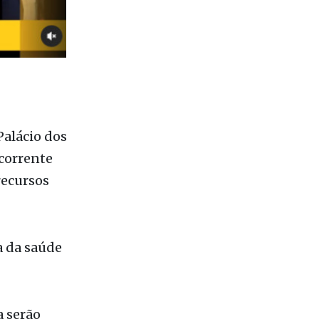
Palácio dos
corrente
recursos
a da saúde