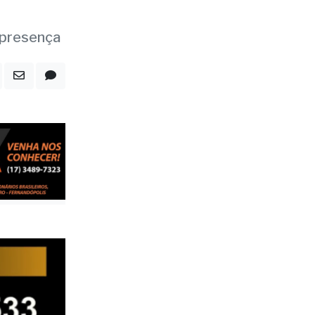
s;
 presença