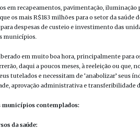
60 com recursos para infraestrutura.
s liberados em convênios de infraestrutura urban
s em recapeamentos, pavimentação, iluminação p
que os mais R$183 milhões para o setor da saúde 
 para despesas de custeio e investimento das unid
s municípios.
iberado em muito boa hora, principalmente para os
rerão, daqui a poucos meses, à reeleição ou que, 
eus tutelados e necessitam de ‘anabolizar’ seus ín
de, aprovação administrativa e transferibilidade d
s municípios contemplados: