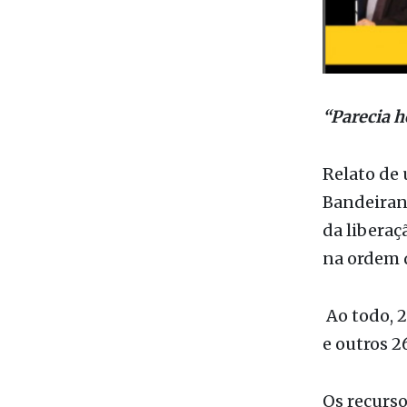
“Parecia h
Relato de 
Bandeiran
da liberaç
na ordem d
Ao todo, 2