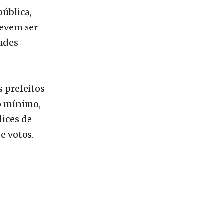
a serão
ública,
devem ser
ades
 prefeitos
no mínimo,
dices de
e votos.