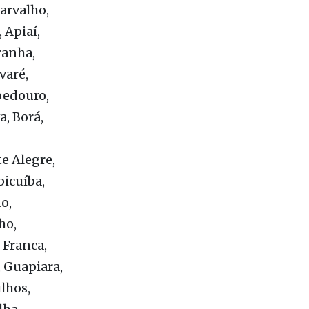
arvalho,
 Apiaí,
ranha,
varé,
bedouro,
a, Borá,
e Alegre,
picuíba,
o,
ho,
 Franca,