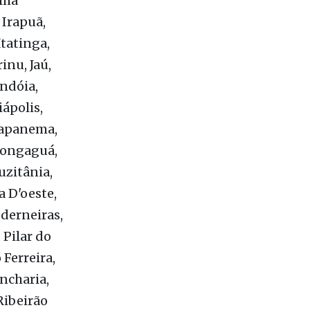
, Guapiara,
lhos,
lha
 Irapuã,
Itatinga,
rinu, Jaú,
indóia,
ápolis,
napanema,
Mongaguá,
uzitânia,
a D'oeste,
derneiras,
 Pilar do
Ferreira,