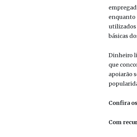
e outros 2
Os recurso
empregado
enquanto 
utilizados
básicas do
Dinheiro l
que concor
apoiarão s
popularida
Confira o