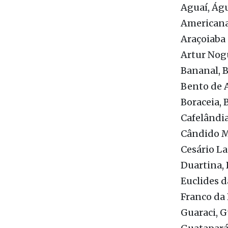
Com recur
Aguaí, Águ
Americana
Araçoiaba 
Artur Nogu
Bananal, B
Bento de A
Boraceia, 
Cafelândia
Cândido Mo
Cesário La
Duartina,
Euclides d