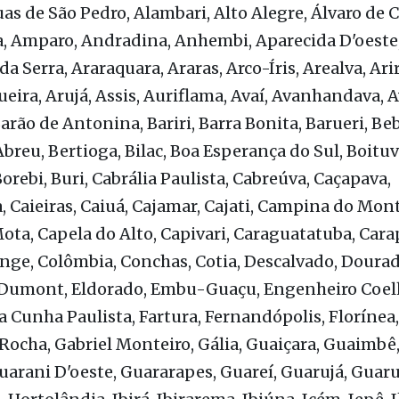
sos da saúde:
as de São Pedro, Alambari, Alto Alegre, Álvaro de C
, Amparo, Andradina, Anhembi, Aparecida D'oeste,
da Serra, Araraquara, Araras, Arco-Íris, Arealva, Ari
eira, Arujá, Assis, Auriflama, Avaí, Avanhandava, A
arão de Antonina, Bariri, Barra Bonita, Barueri, Be
breu, Bertioga, Bilac, Boa Esperança do Sul, Boituv
Borebi, Buri, Cabrália Paulista, Cabreúva, Caçapava,
, Caieiras, Caiuá, Cajamar, Cajati, Campina do Mont
ta, Capela do Alto, Capivari, Caraguatatuba, Cara
nge, Colômbia, Conchas, Cotia, Descalvado, Dourad
 Dumont, Eldorado, Embu-Guaçu, Engenheiro Coel
a Cunha Paulista, Fartura, Fernandópolis, Florínea,