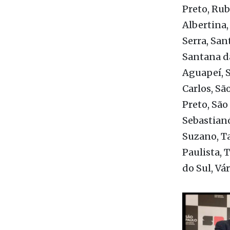
Pracinha, 
Registro, 
Preto, Rub
Albertina,
Serra, San
Santana da
Aguapeí, S
Carlos, Sã
Preto, São
Sebastianó
Suzano, Ta
Paulista, 
do Sul, Vá