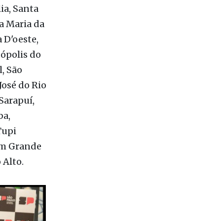
ncharia,
Ribeirão
lia, Santa
ta Maria da
 D'oeste,
ópolis do
, São
José do Rio
Sarapuí,
ba,
Tupi
gem Grande
o Alto.