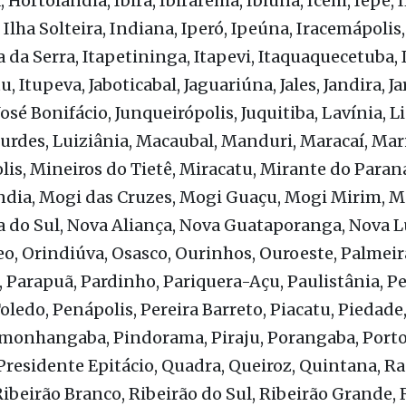
Rocha, Gabriel Monteiro, Gália, Guaiçara, Guaimbê
uarani D'oeste, Guararapes, Guareí, Guarujá, Guaru
 Hortolândia, Ibirá, Ibirarema, Ibiúna, Icém, Iepê, I
Ilha Solteira, Indiana, Iperó, Ipeúna, Iracemápolis,
a da Serra, Itapetininga, Itapevi, Itaquaquecetuba, 
tu, Itupeva, Jaboticabal, Jaguariúna, Jales, Jandira, Ja
José Bonifácio, Junqueirópolis, Juquitiba, Lavínia, L
urdes, Luiziânia, Macaubal, Manduri, Maracaí, Mari
is, Mineiros do Tietê, Miracatu, Mirante do Para
ndia, Mogi das Cruzes, Mogi Guaçu, Mogi Mirim, 
do Sul, Nova Aliança, Nova Guataporanga, Nova L
eo, Orindiúva, Osasco, Ourinhos, Ouroeste, Palmeir
Parapuã, Pardinho, Pariquera-Açu, Paulistânia, Pe
oledo, Penápolis, Pereira Barreto, Piacatu, Piedade,
monhangaba, Pindorama, Piraju, Porangaba, Porto 