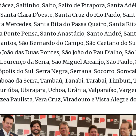
Presidente Epitácio, Quadra, Queiroz, Quintana, Ra
Ribeirão Branco, Ribeirão do Sul, Ribeirão Grande, 
iácea, Saltinho, Salto, Salto de Pirapora, Santa Adé
 Santa Clara D'oeste, Santa Cruz do Rio Pardo, San
ta Mercedes, Santa Rita do Passa Quatro, Santa Rita
 Ponte Pensa, Santo Anastácio, Santo André, Sant
antos, São Bernardo do Campo, São Caetano do Sul
o João das Duas Pontes, São João do Pau D'alho, São 
 Lourenço da Serra, São Miguel Arcanjo, São Paulo, 
polis do Sul, Serra Negra, Serrana, Socorro, Soroca
boão da Serra, Tambaú, Tanabi, Tarabai, Timburi, 
Turiúba, Ubirajara, Uchoa, Urânia, Valparaíso, Var
rzea Paulista, Vera Cruz, Viradouro e Vista Alegre d