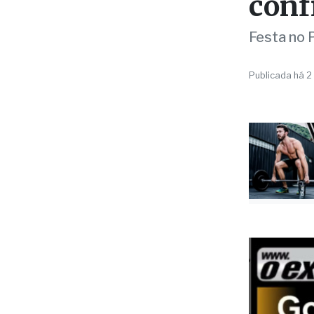
533 
conf
Festa no 
Publicada há 2