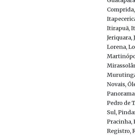
Franco da 
Guaraci, G
Guatapará,
Comprida, 
Itapeceric
Itirapuã, I
Jeriquara, 
Lorena, Lo
Martinópol
Mirassolâ
Murutinga 
Novais, Ól
Panorama, 
Pedro de T
Sul, Pinda