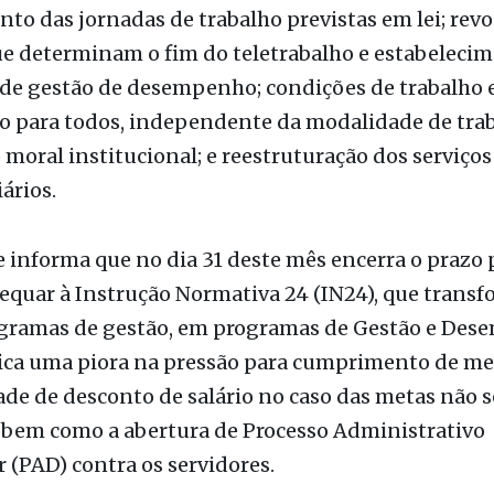
rior para ingresso de Técnico do Seguro Social; in
cações; jornada de trabalho de 30 horas para todos 
o das jornadas de trabalho previstas em lei; rev
e determinam o fim do teletrabalho e estabelecim
de gestão de desempenho; condições de trabalho e
o para todos, independente da modalidade de trab
 moral institucional; e reestruturação dos serviços
ários.
 informa que no dia 31 deste mês encerra o prazo 
equar à Instrução Normativa 24 (IN24), que transf
ogramas de gestão, em programas de Gestão e Des
ica uma piora na pressão para cumprimento de met
ade de desconto de salário no caso das metas não 