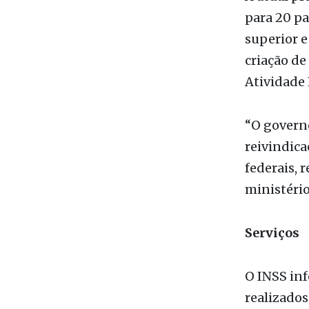
atual e pa
A atual p
para 20 p
superior e
criação de
Atividade 
“O govern
reivindica
federais, 
ministério
Serviços