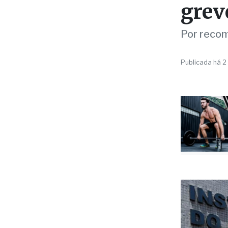
PARALISAÇÃ
Serv
grev
Por recom
Publicada há 2