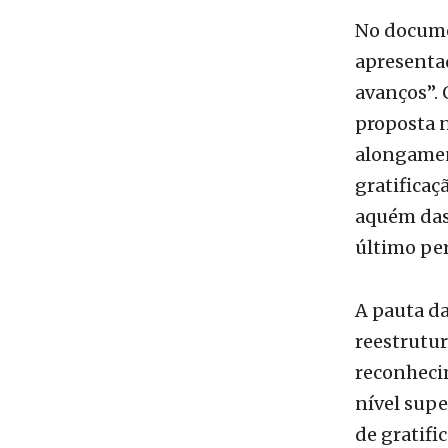
pasta age
feira.
No docume
apresenta
avanços”. 
proposta n
alongament
gratificaç
aquém das 
último per
A pauta da
reestrutur
reconhecim