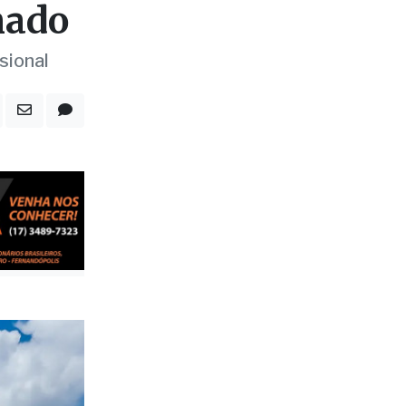
 em
nado
sional