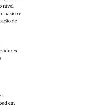
17 padrões
 nível
o básico e
icação de
s
rvidores
o