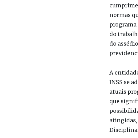
nível supe
de gratifi
cumpriment
normas qu
programa 
do trabalh
do assédio
previdenci
A entidade
INSS se ad
atuais pr
que signif
possibilid