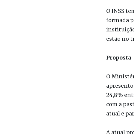
atingidas
Disciplina
O INSS tem
formada po
instituiçã
estão no t
Proposta
O Ministér
apresento
24,8% entr
com a past