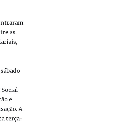
 entraram
tre as
ariais,
o sábado
 Social
tão e
isação. A