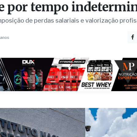
O
idores do INSS entram
e por tempo indetermi
posição de perdas salariais e valorização profis
 anos