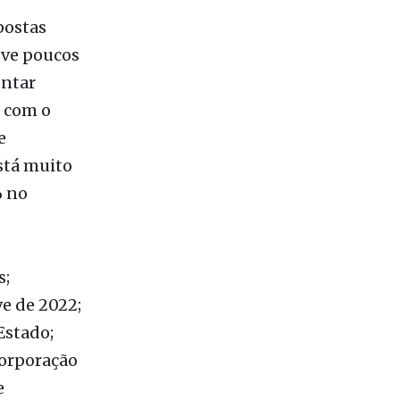
a terça-
postas
eve poucos
entar
a com o
e
está muito
% no
s;
e de 2022;
Estado;