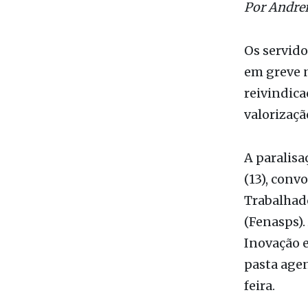
Da Redaçã
Por Andrei
Os servido
em greve n
reivindica
valorizaçã
A paralisa
(13), conv
Trabalhado
(Fenasps).
Inovação e