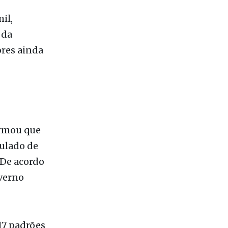
il,
 da
ores ainda
ormou que
ulado de
 De acordo
overno