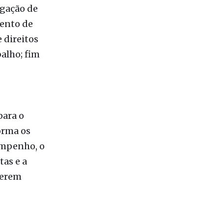
corporação
e
ogação de
ento de
 direitos
alho; fim
para o
orma os
empenho, o
as e a
serem