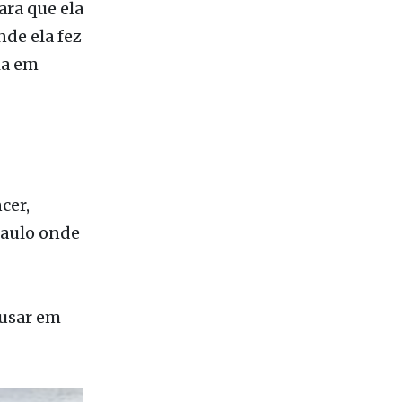
ia em
cer,
Paulo onde
ousar em