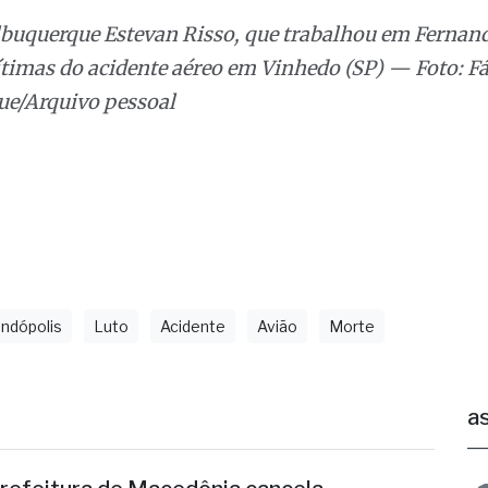
timas do acidente aéreo em Vinhedo (SP) — Foto: F
ue/Arquivo pessoal
ndópolis
Luto
Acidente
Avião
Morte
as
refeitura de Macedônia cancela
avalgada prevista para outubro
leição suplementar e acidente com presidente da