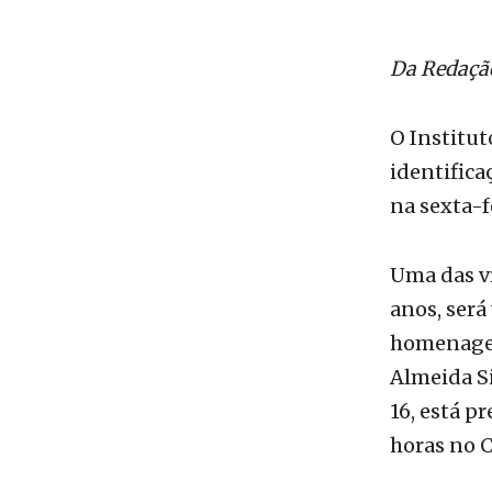
Da Redaç
O Institu
identifica
na sexta-f
Uma das ví
anos, será
homenagens
Almeida Si
16, está p
horas no C
Informaçõe
manhã de 