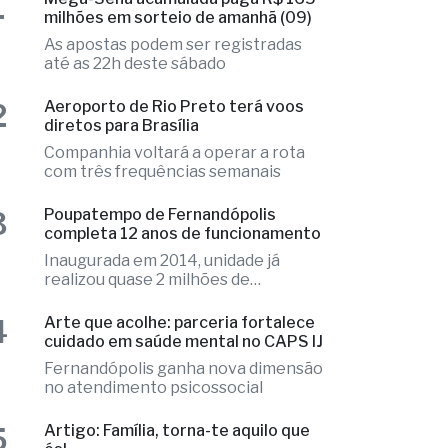
até as 22h deste sábado
2
Aeroporto de Rio Preto terá voos
diretos para Brasília
Companhia voltará a operar a rota
com três frequências semanais
3
Poupatempo de Fernandópolis
completa 12 anos de funcionamento
Inaugurada em 2014, unidade já
realizou quase 2 milhões de
atendimentos
4
Arte que acolhe: parceria fortalece
cuidado em saúde mental no CAPS IJ
Fernandópolis ganha nova dimensão
no atendimento psicossocial
5
Artigo: Família, torna-te aquilo que
és!
“O caminho da Igreja é o de não
condenar eternamente ninguém...”