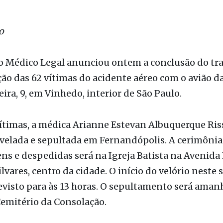
ão
to Médico Legal anunciou ontem a conclusão do tr
ção das 62 vítimas do acidente aéreo com o avião d
eira, 9, em Vinhedo, interior de São Paulo.
timas, a médica Arianne Estevan Albuquerque Ris
 velada e sepultada em Fernandópolis. A cerimônia
 e despedidas será na Igreja Batista na Avenida 
lvares, centro da cidade. O início do velório neste s
revisto para às 13 horas. O sepultamento será amanh
emitério da Consolação.
s dão conta de que o translado do corpo foi inici
hoje saindo de São Paulo, devendo chegar a Ferna