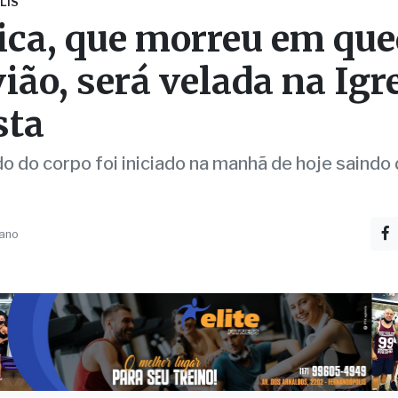
vião, será velada na Igr
sta
do do corpo foi iniciado na manhã de hoje saindo
 ano