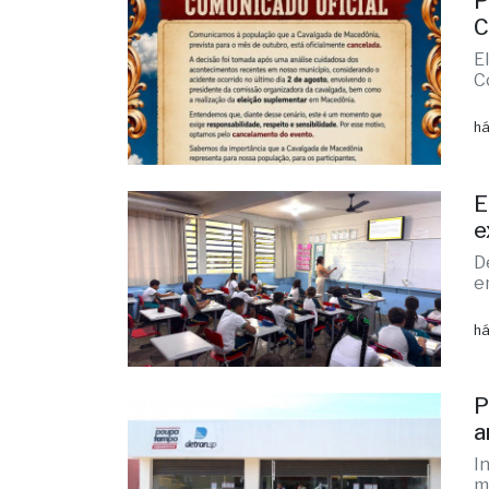
C
há
E
e
D
e
há
P
a
I
m
há