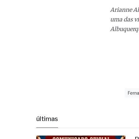
uma das ví
Albuquerq
Ferna
últimas
P
C
E