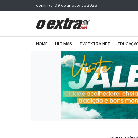
domingo, 09 de agosto de 2026
HOME
ÚLTIMAS
TVOEXTRA.NET
EDUCAÇÃ
FERNANDÓPO
Médi