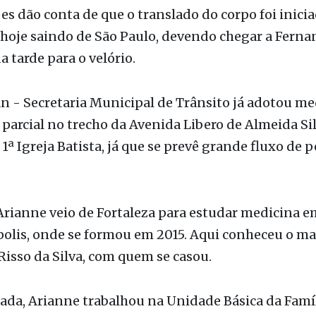
a tarde para o velório.
 - Secretaria Municipal de Trânsito já adotou me
 parcial no trecho da Avenida Libero de Almeida Sil
 1ª Igreja Batista, já que se prevê grande fluxo de 
rianne veio de Fortaleza para estudar medicina e
olis, onde se formou em 2015. Aqui conheceu o ma
isso da Silva, com quem se casou.
da, Arianne trabalhou na Unidade Básica da Famíl
a até 2020, quando o casal deixou Fernandópolis p
zer especializações. Primeiro em Blumenau (SC) on