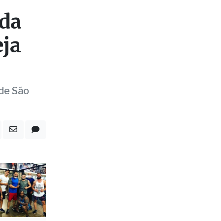
eja
 de São