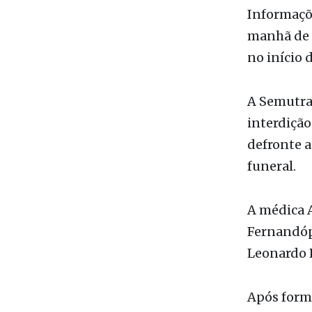
no início d
A Semutran
interdição
defronte a
funeral.
A médica A
Fernandóp
Leonardo R
Após forma
Brasilândi
pudesse fa