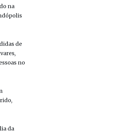
didas de
vares,
pessoas no
m
rido,
ia da
ara que ela
de ela fez