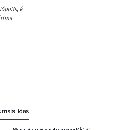
átima
 mais lidas
1
Mega-Sena acumulada paga R$ 165
milhões em sorteio de amanhã (09)
As apostas podem ser registradas