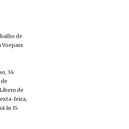
abalho de
a Voepass
so, 34
 de
Libero de
exta-feira,
ã às 15
ado na
ndópolis