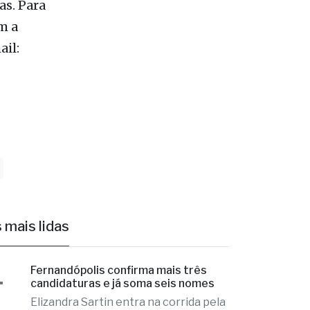
 vez mais
anto em
gregado na
a
as. Para
m a
ail: