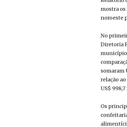
Imagem: Di
Relatório 
mostra os 
noroeste 
No primeir
Diretoria 
município
comparaçã
somaram U
relação ao
US$ 998,7 