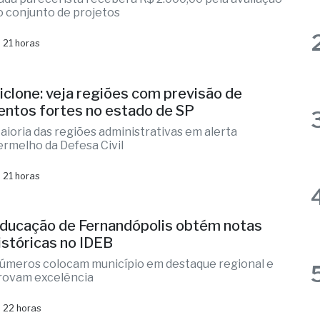
as
ernandópolis abre credenciamento de
areceristas
ada parecerista receberá R$ 2.000,00 pela avaliação
o conjunto de projetos
 21 horas
iclone: veja regiões com previsão de
entos fortes no estado de SP
aioria das regiões administrativas em alerta
ermelho da Defesa Civil
 21 horas
ducação de Fernandópolis obtém notas