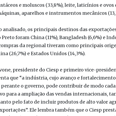
ais itens exportados foram açúcares e produtos de
a (60,5%), carnes e miudezas comestíveis (14%) e p
as diversas (9%). As importações foram principal
stáceos e moluscos (33,8%), leite, laticínios e ovos
máquinas, aparelhos e instrumentos mecânicos (13,
 analisado, os principais destinos das exportaçõe
o Preto foram China (11%), Bangladesh (6,6%) e Ind
 compras da regional tiveram como principais orige
hina (26,7%) e Estados Unidos (14,3%).
vone, presidente do Ciesp e primeiro vice-preside
ienta que “a indústria, cujo avanço e fortaleciment