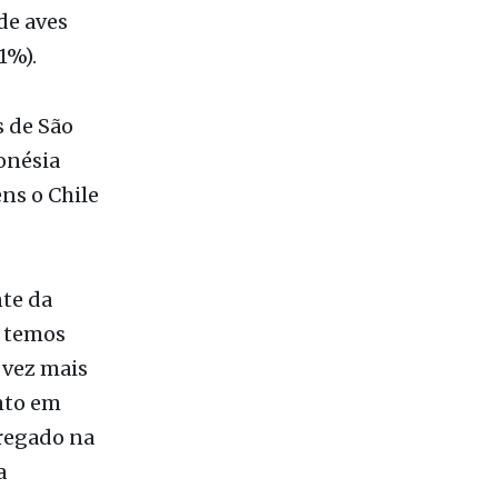
reparações
mente de
 de aves
1%).
s de São
onésia
ns o Chile
nte da
o temos