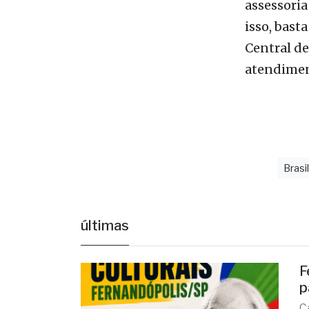
defendido
significat
volume qua
pauta de e
assessoria
isso, bast
Central de
atendimen
Brasi