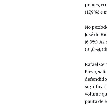
Os princip
confeitari
alimentíci
peixes, cru
(17,9%) e 
No período
José do Ri
(6,3%). As
(31,6%), C
Rafael Cer
Fiesp, sal