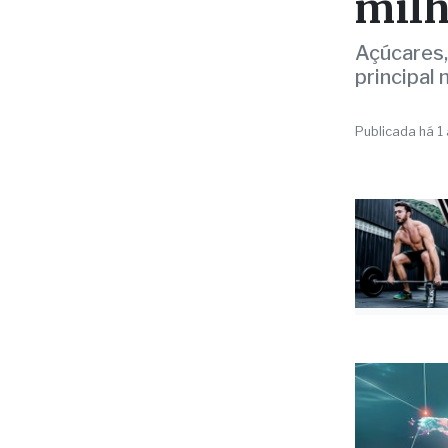
COMÉRCIO
Regi
tem 
milh
Açúcares,
principal
Publicada há 1