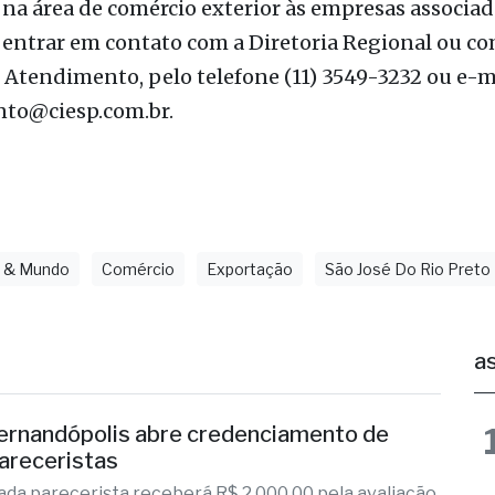
 perante o governo, pode contribuir de modo cada
ivo para a ampliação das vendas internacionais, t
nto pelo fato de incluir produtos de alto valor a
xportações”. Ele lembra também que o Ciesp prest
 na área de comércio exterior às empresas associad
a entrar em contato com a Diretoria Regional ou co
 Atendimento, pelo telefone (11) 3549-3232 ou e-m
to@ciesp.com.br.
l & Mundo
Comércio
Exportação
São José Do Rio Preto