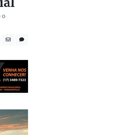
reto
98,7
ial
 o