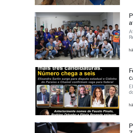
h
N
p
há
P
a
A
R
há
F
c
E
d