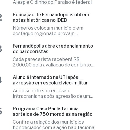
 mais lidas
1
Fernandópolis confirma mais três
candidaturas e já soma seis nomes
Elizandra Sartin entra na corrida pela
Alesp e Cidinho do Paraíso é federal
2
Educação de Fernandópolis obtém
notas históricas no IDEB
Números colocam município em
destaque regional e provam
excelência
3
Fernandópolis abre credenciamento
de pareceristas
Cada parecerista receberá R$
2.000,00 pela avaliação do conjunto
de projetos
4
Aluno é internado na UTI após
agressão em escola cívico-militar
Adolescente sofreu lesão