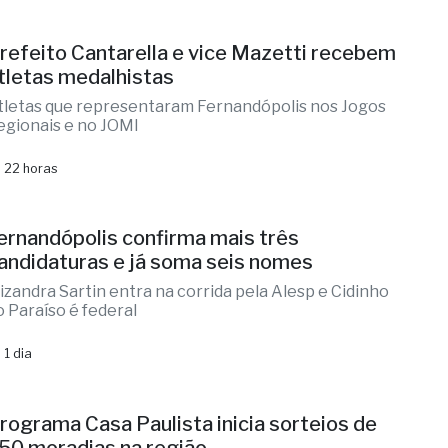
istóricas no IDEB
úmeros colocam município em destaque regional e
rovam excelência
 22 horas
refeito Cantarella e vice Mazetti recebem
tletas medalhistas
tletas que representaram Fernandópolis nos Jogos
egionais e no JOMI
 22 horas
ernandópolis confirma mais três
andidaturas e já soma seis nomes
lizandra Sartin entra na corrida pela Alesp e Cidinho
o Paraíso é federal