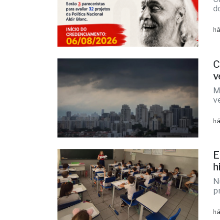
últimas
F
p
C
d
há
C
v
M
v
há
E