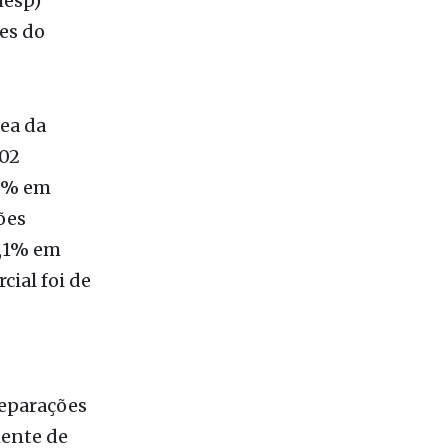
iesp)
es do
rea da
102
,3% em
ões
4,1% em
ial foi de