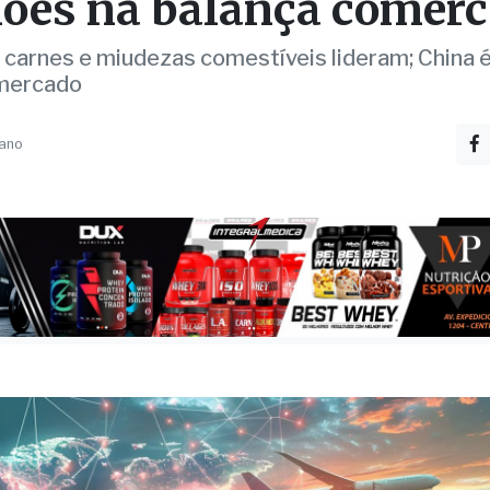
ão de São José do Rio P
saldo positivo de US$ 9
ões na balança comerc
 carnes e miudezas comestíveis lideram; China é
 mercado
 ano