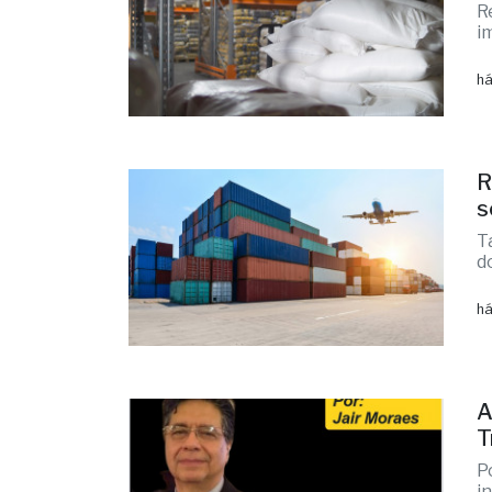
R
i
há
R
s
T
d
há
A
T
P
i