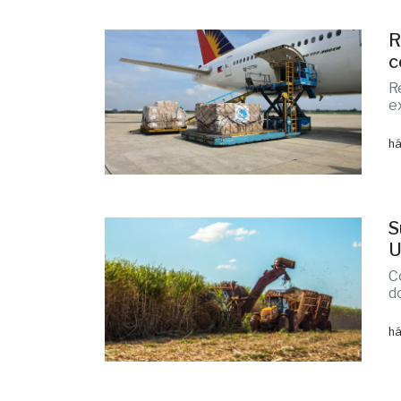
R
c
R
e
há
S
U
C
d
há