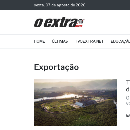
sexta, 07 de agosto de 2026
HOME
ÚLTIMAS
TVOEXTRA.NET
EDUCAÇÃ
Exportação
T
d
O
v
há