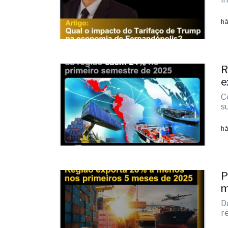
há
R
e
C
s
há
P
m
D
r