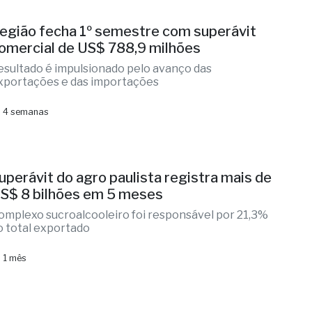
egião fecha 1º semestre com superávit
omercial de US$ 788,9 milhões
esultado é impulsionado pelo avanço das
xportações e das importações
 4 semanas
uperávit do agro paulista registra mais de
S$ 8 bilhões em 5 meses
omplexo sucroalcooleiro foi responsável por 21,3%
o total exportado
 1 mês