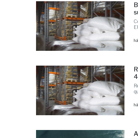
B
s
C
E
há
R
4
R
q
há
A