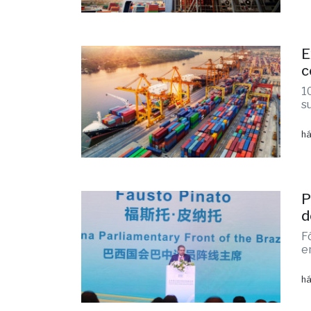
E
c
1
s
há
P
d
F
e
há