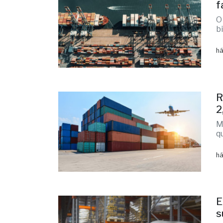
f
O
b
há
R
2
M
q
há
E
s