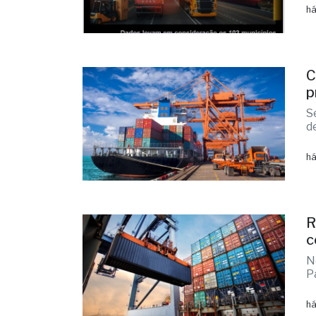
há
C
p
S
d
há
R
c
N
P
há