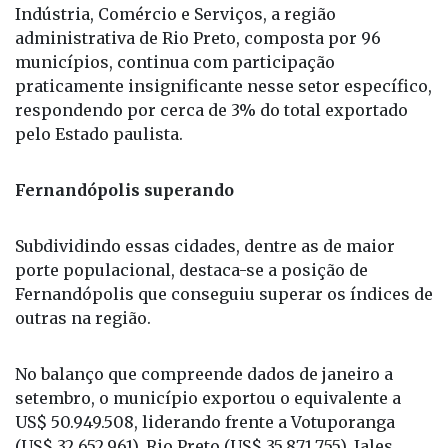
municípios, continua com participação
praticamente insignificante nesse setor específico,
respondendo por cerca de 3% do total exportado
pelo Estado paulista.
Fernandópolis superando
Subdividindo essas cidades, dentre as de maior
porte populacional, destaca-se a posição de
Fernandópolis que conseguiu superar os índices de
outras na região.
No balanço que compreende dados de janeiro a
setembro, o município exportou o equivalente a
US$ 50.949.508, liderando frente a Votuporanga
(US$ 32.652.961), Rio Preto (US$ 35.871.755), Jales
(US$ 18.776.992) e Mirassol (US$ 4.103.010).
Catanduva com US$ 313.703.533 e Santa Fé do Sul