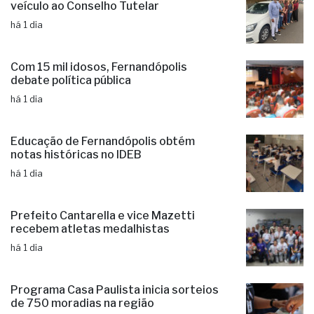
Administração municipal entrega novo
veículo ao Conselho Tutelar
há 1 dia
Com 15 mil idosos, Fernandópolis
debate política pública
há 1 dia
Educação de Fernandópolis obtém
notas históricas no IDEB
há 1 dia
Prefeito Cantarella e vice Mazetti
recebem atletas medalhistas
há 1 dia
Programa Casa Paulista inicia sorteios