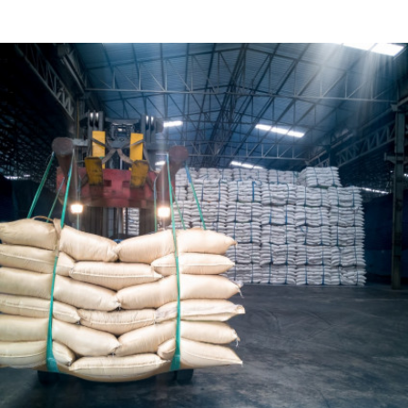
lgação / Fonte: CIESP