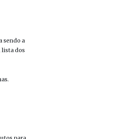
lista dos
nas.
dutos para
leite,
dicador
s e
mpras.