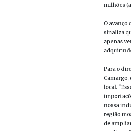
apenas ve
adquirind
Para o dir
Camargo, o
local. “Es
importaçõ
nossa indú
região mos
de amplia
analisou 
O que a re
O forte DN