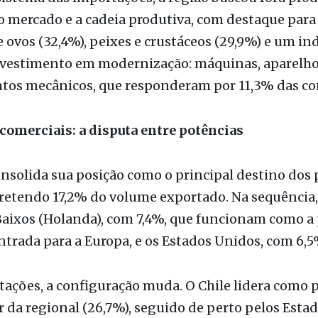
comerciais: a disputa entre potências
nsolida sua posição como o principal destino dos
 retendo 17,2% do volume exportado. Na sequência
Baixos (Holanda), com 7,4%, que funcionam como a 
ntrada para a Europa, e os Estados Unidos, com 6,5
ações, a configuração muda. O Chile lidera como p
 da regional (26,7%), seguido de perto pelos Esta
pela China (21,4%).
 um superávit desse tamanho em apenas cinco me
ue a nossa região está economicamente forte e c