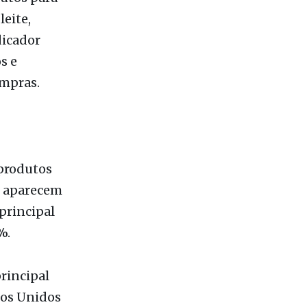
 produtos
, aparecem
principal
%.
rincipal
dos Unidos
ses
onsolidada