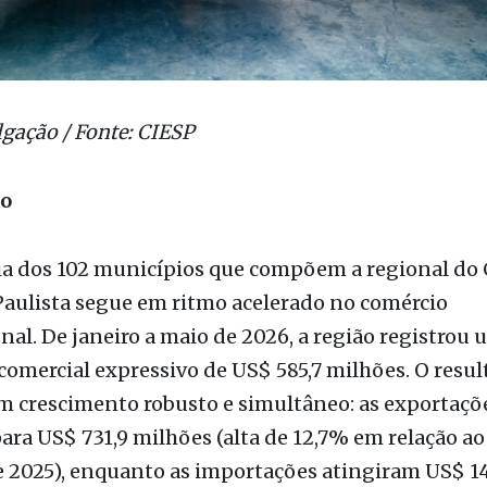
ão
a dos 102 municípios que compõem a regional do
Paulista segue em ritmo acelerado no comércio
nal. De janeiro a maio de 2026, a região registrou 
comercial expressivo de US$ 585,7 milhões. O resul
m crescimento robusto e simultâneo: as exportaçõ
ara US$ 731,9 milhões (alta de 12,7% em relação 
e 2025), enquanto as importações atingiram US$ 1
vanço de 12,1%).
e dois dígitos em ambas as pontas da balança com
ue as indústrias da região de São José do Rio Preto 