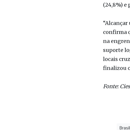
na engren
suporte lo
locais cru
finalizou 
Fonte: Cie
Brasi
últimas