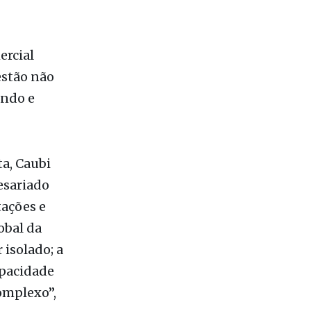
ando e
ta, Caubi
esariado
tações e
obal da
isolado; a
apacidade
omplexo”,
a sendo a