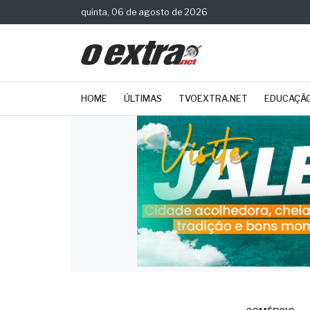
quinta, 06 de agosto de 2026
HOME
ÚLTIMAS
TVOEXTRA.NET
EDUCAÇÃ
COMÉRCIO
Bala
acum