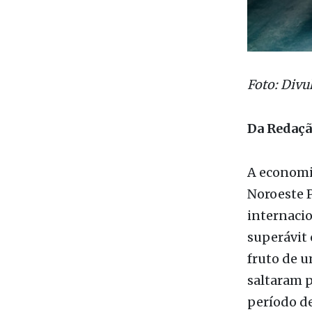
Da Redaç
A economi
Noroeste 
internacio
superávit 
fruto de u
saltaram p
período d
milhões (a
O avanço d
sinaliza q