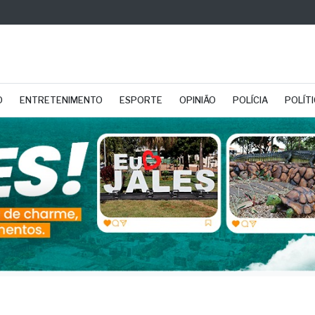
O
ENTRETENIMENTO
ESPORTE
OPINIÃO
POLÍCIA
POLÍT
nça comercial da regiã
ula superávit de US$ 5