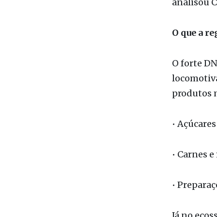
locomotiva
produtos m
• Açúcares
• Carnes e
• Preparaç
Já no ecos
abastecer 
laticínios
claro de 
instrumen