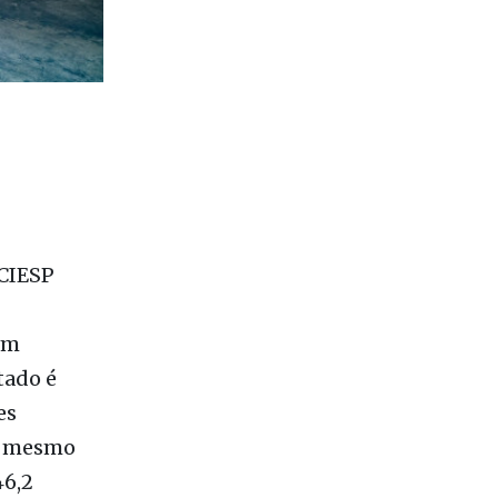
 CIESP
um
tado é
es
ao mesmo
46,2
ercial
estão não