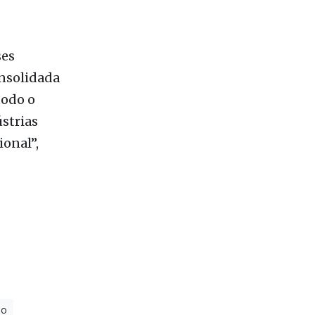
todo o
ústrias
ional”,
ão
 mais lidas