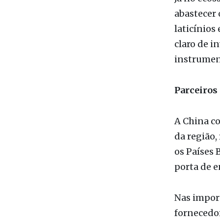
Parceiros 
A China co
da região,
os Países 
porta de e
Nas import
fornecedor
(24,8%) e 
“Alcançar
confirma q