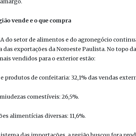
 das exportações da Noroeste Paulista. No topo da 
ais vendidos para o exterior estão:
 e produtos de confeitaria: 32,1% das vendas exter
 miudezas comestíveis: 26,5%.
ões alimentícias diversas: 11,6%.
sistema das importações, a região buscou fora pro
o mercado e a cadeia produtiva, com destaque para 
 e ovos (32,4%), peixes e crustáceos (29,9%) e um in
investimento em modernização: máquinas, aparelho
tos mecânicos, que responderam por 11,3% das co