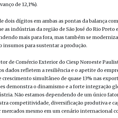
ndendo mais para fora, mas também se moderniz
o insumos para sustentar a produção.
etor de Comércio Exterior do Ciesp Noroeste Paulis
s dados refletem a resiliência e o apetite do empr
se crescimento simultâneo de quase 13% nas expor
es demonstra o dinamismo e a forte integração gl
stria. Não estamos dependendo de um único fator 
tra competitividade, diversificação produtiva e c
r mercados mesmo em um cenário internacional c
Camargo.
gião vende e o que compra
A do setor de alimentos e do agronegócio continu