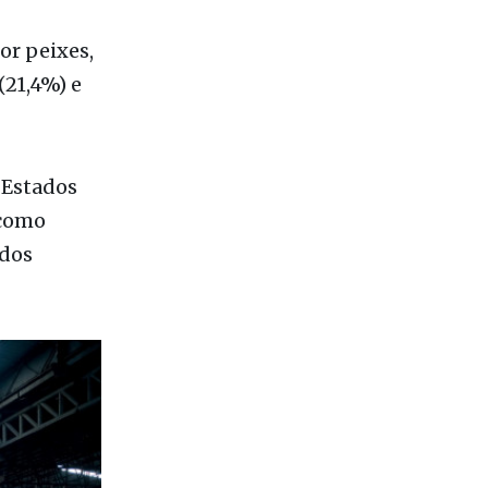
(21,4%) e
 Estados
 como
idos