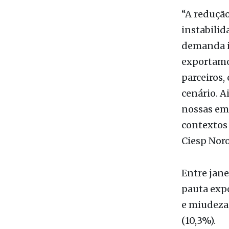
demanda i
exportamo
parceiros
cenário. A
nossas emp
contextos 
Ciesp Noro
Entre jane
pauta expo
e miudezas
(10,3%).
Já as impo