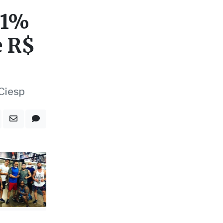
e R$
 Ciesp