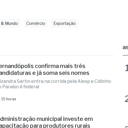
l & Mundo
Comércio
Exportação
as
ernandópolis confirma mais três
andidaturas e já soma seis nomes
lizandra Sartin entra na corrida pela Alesp e Cidinho
o Paraíso é federal
 15 horas
dministração municipal investe em
apacitação para produtores rurais
vento contou com o apoio da CATI e do Sindicato
ural de Fernandópolis