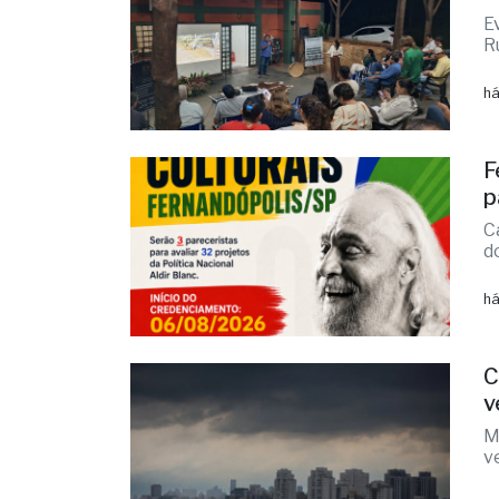
há
F
p
C
d
há
C
v
M
v
há