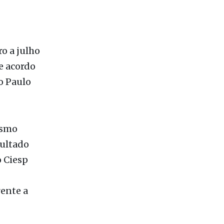
ro a julho
e acordo
o Paulo
esmo
sultado
o Ciesp
ente a
 como
a