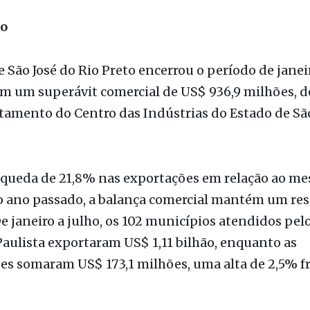
e São José do Rio Preto encerrou o período de janei
m um superávit comercial de US$ 936,9 milhões, d
tamento do Centro das Indústrias do Estado de Sã
 queda de 21,8% nas exportações em relação ao m
o ano passado, a balança comercial mantém um re
De janeiro a julho, os 102 municípios atendidos pel
aulista exportaram US$ 1,11 bilhão, enquanto as
s somaram US$ 173,1 milhões, uma alta de 2,5% fr
 nas exportações pode estar relacionada a fatores
ade cambial, desafios logísticos e a desaceleração d