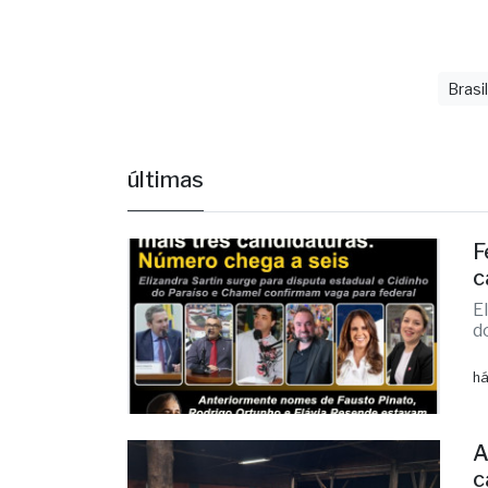
Brasi
últimas
F
c
E
d
há
A
c
E
R