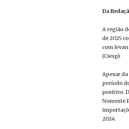
A região d
de 2025 co
com levan
(Ciesp).
Apesar da
período d
positivo. 
Noroeste P
importaçõe
2024.
“A redução
instabilid