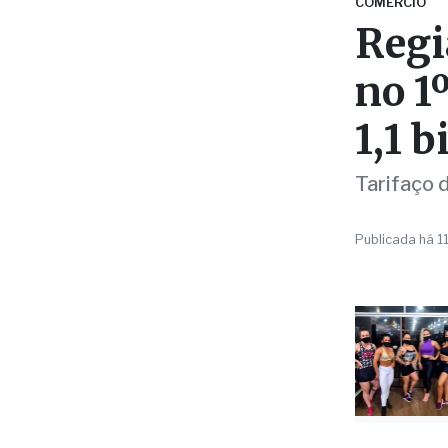
no 1
1,1 b
Tarifaço 
Publicada há 1
Da Redaç