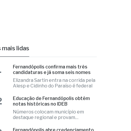
 mais lidas
1
Fernandópolis confirma mais três
candidaturas e já soma seis nomes
Elizandra Sartin entra na corrida pela
Alesp e Cidinho do Paraíso é federal
2
Educação de Fernandópolis obtém
notas históricas no IDEB
Números colocam município em
destaque regional e provam
excelência
3
Fernandópolis abre credenciamento
de pareceristas
Cada parecerista receberá R$
2.000,00 pela avaliação do conjunto