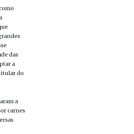
que
 grandes
sse
ade das
ptar a
itular do
raram a
por carnes
ersas
or peixes,