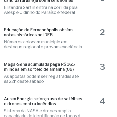
1
Fernandópolis confirma mais três
candidaturas e já soma seis nomes
Elizandra Sartin entra na corrida pela
Alesp e Cidinho do Paraíso é federal
2
Educação de Fernandópolis obtém
notas históricas no IDEB
Números colocam município em
destaque regional e provam excelência
3
Mega-Sena acumulada paga R$ 165
milhões em sorteio de amanhã (09)
As apostas podem ser registradas até
as 22h deste sábado
4
Auren Energia reforça uso de satélites
e drones contra incêndios