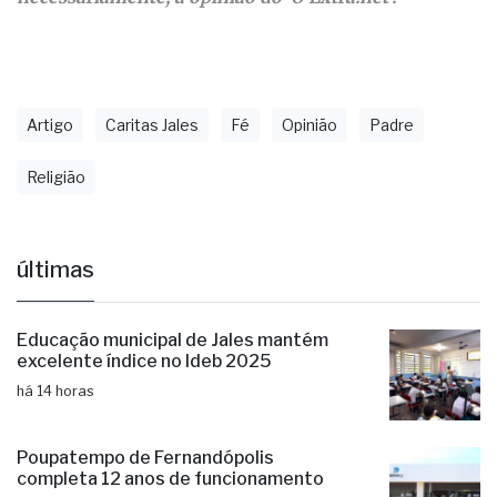
da interpretação de fatos e dados e não reflete,
necessariamente, a opinião do 'O Extra.net'.
Artigo
Caritas Jales
Fé
Opinião
Padre
Religião
últimas
Educação municipal de Jales mantém
excelente índice no Ideb 2025
há 14 horas
Poupatempo de Fernandópolis