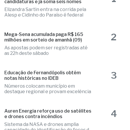
candidaturas e já soma seis nomes
Elizandra Sartin entra na corrida pela
Alesp e Cidinho do Paraíso é federal
2
Mega-Sena acumulada paga R$ 165
milhões em sorteio de amanhã (09)
As apostas podem ser registradas até
as 22h deste sábado
3
Educação de Fernandópolis obtém
notas históricas no IDEB
Números colocam município em
destaque regional e provam excelência
4
Auren Energia reforça uso de satélites
e drones contra incêndios
Sistema da NASA e drones amplia
capacidade de identificação de focos de