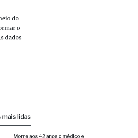
meio do
formar o
ns dados
 mais lidas