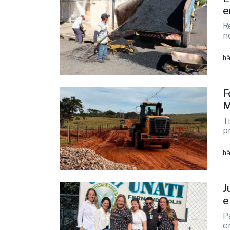
E
e
R
n
há
F
M
T
p
há
J
e
P