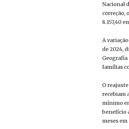
Nacional d
correção, 
8.157,40 e
A variação
de 2024, d
Geografia 
famílias c
O reajuste
recebiam a
mínimo em
benefício 
meses em q