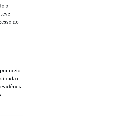
m além do
do o
 teve
resso no
 por meio
ssinada e
revidência
s