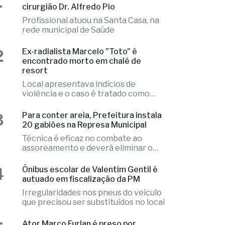
1
Morre aos 42 anos o médico e
cirurgião Dr. Alfredo Pio
Profissional atuou na Santa Casa, na
rede municipal de Saúde
2
Ex-radialista Marcelo "Toto" é
encontrado morto em chalé de
resort
Local apresentava indícios de
violência e o caso é tratado como
investigação
3
Para conter areia, Prefeitura instala
20 gabiões na Represa Municipal
Técnica é eficaz no combate ao
assoreamento e deverá eliminar o
problema
4
Ônibus escolar de Valentim Gentil é
autuado em fiscalização da PM
Irregularidades nos pneus do veículo
que precisou ser substituídos no local