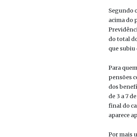
Segundo o
acima do p
Previdênci
do total d
que subiu 
Para quem
pensões co
dos benefí
de 3 a 7 d
final do c
aparece ap