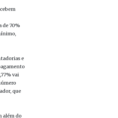
recebem
ca de 70%
mínimo,
tadorias e
O pagamento
,77% vai
 número
cador, que