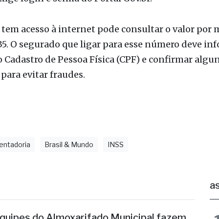
xige login e senha do Portal Gov.br.
em acesso à internet pode consultar o valor por 
35. O segurado que ligar para esse número deve in
Cadastro de Pessoa Física (CPF) e confirmar algu
 para evitar fraudes.
entadoria
Brasil & Mundo
INSS
as