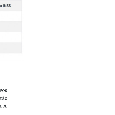
vos
stão
. A