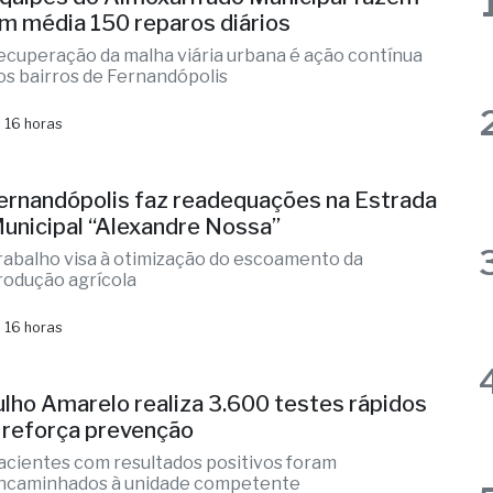
quipes do Almoxarifado Municipal fazem
m média 150 reparos diários
ecuperação da malha viária urbana é ação contínua
os bairros de Fernandópolis
 16 horas
ernandópolis faz readequações na Estrada
unicipal “Alexandre Nossa”
rabalho visa à otimização do escoamento da
rodução agrícola
 16 horas
ulho Amarelo realiza 3.600 testes rápidos
 reforça prevenção
acientes com resultados positivos foram