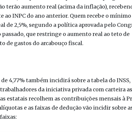
um ano, os aposentados e pensionistas que ganha
 terão aumento real (acima da inflação), receben
te ao INPC do ano anterior. Quem recebe o mínimo
eal de 2,5%, segundo a política aprovada pelo Cong
 passado, que restringe o aumento real ao teto de
o de gastos do arcabouço fiscal.
 de 4,77% também incidirá sobre a tabela do INSS,
 trabalhadores da iniciativa privada com carteira a
s estatais recolhem as contribuições mensais à P
 alíquotas e as faixas de dedução vão incidir sobre a
faixas: