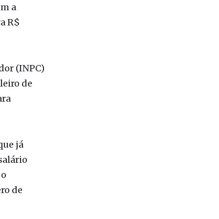
om a
ra R$
dor (INPC)
leiro de
ara
que já
alário
 o
ro de