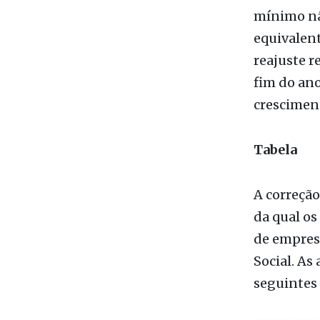
Por mais 
mínimo não
equivalen
reajuste r
fim do ano
cresciment
Tabela
A correção
da qual os
de empresa
Social. As
seguintes 