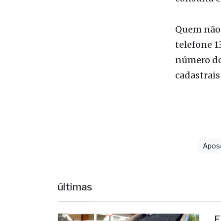
consulta e
Quem não t
telefone 1
número do 
cadastrais
Apos
últimas