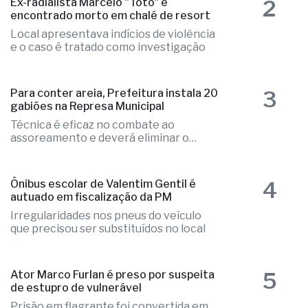
2
Ex-radialista Marcelo "Toto" é
encontrado morto em chalé de resort
Local apresentava indícios de violência
e o caso é tratado como investigação
3
Para conter areia, Prefeitura instala 20
gabiões na Represa Municipal
Técnica é eficaz no combate ao
assoreamento e deverá eliminar o
problema
4
Ônibus escolar de Valentim Gentil é
autuado em fiscalização da PM
Irregularidades nos pneus do veículo
que precisou ser substituídos no local
5
Ator Marco Furlan é preso por suspeita
de estupro de vulnerável
Prisão em flagrante foi convertida em