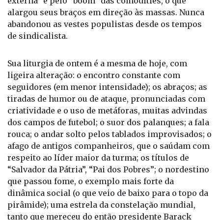
mandatos anteriores, foi bafejado pela “bonança
externa” e pelo “boom” das comodities, o que
alargou seus braços em direção às massas. Nunca
abandonou as vestes populistas desde os tempos
de sindicalista.
Sua liturgia de ontem é a mesma de hoje, com
ligeira alteração: o encontro constante com
seguidores (em menor intensidade); os abraços; as
tiradas de humor ou de ataque, pronunciadas com
criatividade e o uso de metáforas, muitas advindas
dos campos de futebol; o suor dos palanques; a fala
rouca; o andar solto pelos tablados improvisados; o
afago de antigos companheiros, que o saúdam com
respeito ao líder maior da turma; os títulos de
“Salvador da Pátria”, “Pai dos Pobres”; o nordestino
que passou fome, o exemplo mais forte da
dinâmica social (o que veio de baixo para o topo da