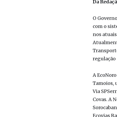
Itápolis. F
Da Redaç
O Governo 
com o sist
nos atuais
Atualmente
Transporte
regulação 
A EcoNoroe
Tamoios, u
Via SPSerr
Covas. A N