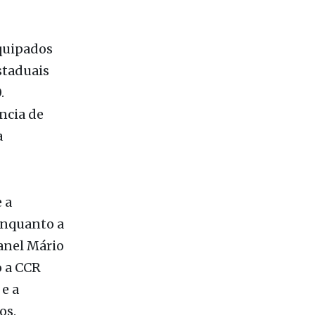
equipados
staduais
.
ncia de
a
 a
enquanto a
oanel Mário
o a CCR