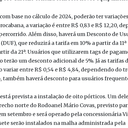
 terá a maior ampliação, com 23 novas estruturas, 
aposo Castello contará com sete novos equipament
, com base no cálculo de 2024, poderão ter variações
rocabana, a variação é entre R$ 0,83 e R$ 12,20, 
percorrido. Além disso, haverá um Desconto de Us
(DUF), que reduzirá a tarifa em 10% a partir da 11
rtir da 21ª. Usuários que utilizarem tags de paga
 terão um desconto adicional de 5%. Já as tarifas 
 variar entre R$ 0,54 e R$ 4,84, dependendo do t
, também haverá desconto para usuários frequent
 está prevista a instalação de oito pórticos. Um del
recho norte do Rodoanel Mário Covas, previsto par