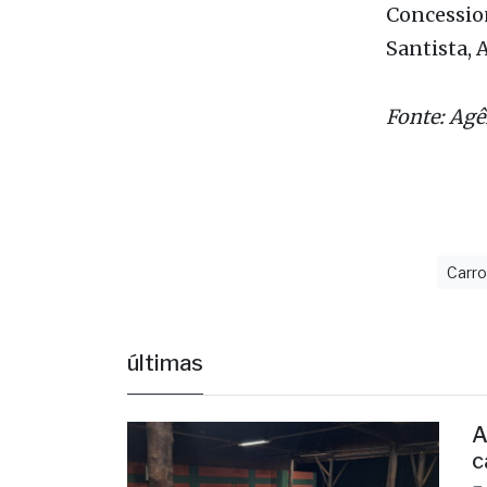
entregue e
Os outros 
Concession
Santista, A
Fonte: Agê
Carr
últimas