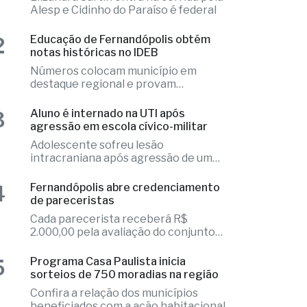
1
Fernandópolis confirma mais três
candidaturas e já soma seis nomes
Elizandra Sartin entra na corrida pela
Alesp e Cidinho do Paraíso é federal
2
Educação de Fernandópolis obtém
notas históricas no IDEB
Números colocam município em
destaque regional e provam
excelência
3
Aluno é internado na UTI após
agressão em escola cívico-militar
Adolescente sofreu lesão
intracraniana após agressão de um
colega
4
Fernandópolis abre credenciamento
de pareceristas
Cada parecerista receberá R$
2.000,00 pela avaliação do conjunto
de projetos
Programa Casa Paulista inicia