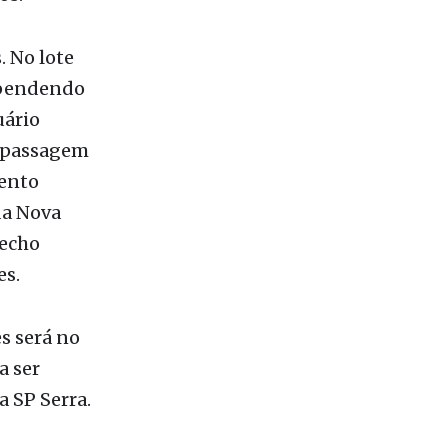
e a
os.
. No lote
dependendo
uário
ª passagem
mento
da Nova
recho
es.
es será no
a ser