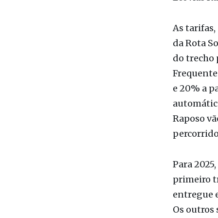
Sorocabana
Ecovias R
As tarifas
da Rota So
do trecho 
Frequente 
e 20% a pa
automático
Raposo vão
percorrido
Para 2025,
primeiro t