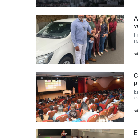
v
há
A
v
I
r
há
C
p
E
a
há