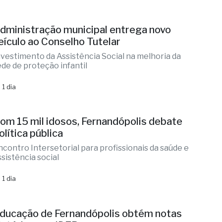
ermelho da Defesa Civil
 1 dia
dministração municipal entrega novo
eículo ao Conselho Tutelar
nvestimento da Assistência Social na melhoria da
ede de proteção infantil
 1 dia
om 15 mil idosos, Fernandópolis debate
olítica pública
ncontro Intersetorial para profissionais da saúde e
ssistência social
 1 dia