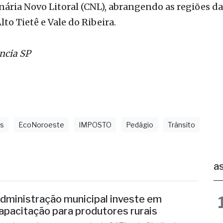
m setembro e será operado pela concessionária Via
sete serão instalados na malha administrada pela
ária Novo Litoral (CNL), abrangendo as regiões d
lto Tietê e Vale do Ribeira.
ncia SP
os
EcoNoroeste
IMPOSTO
Pedágio
Trânsito
as