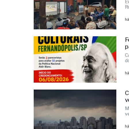
A
c
E
R
há
F
p
C
d
há
C
v
M