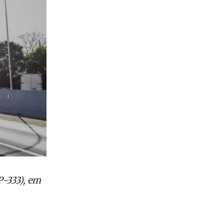
P-333), em