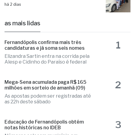
as mais lidas
1
Fernandópolis confirma mais três
candidaturas e já soma seis nomes
Elizandra Sartin entra na corrida pela
Alesp e Cidinho do Paraíso é federal
2
Mega-Sena acumulada paga R$ 165
milhões em sorteio de amanhã (09)
As apostas podem ser registradas até
as 22h deste sábado
3
Educação de Fernandópolis obtém
notas históricas no IDEB
Números colocam município em
destaque regional e provam excelência