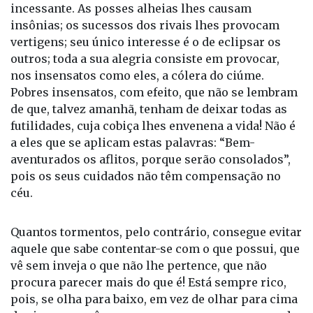
Haverá maiores tormentos que os causados pela
inveja e o ciúme? Para o invejoso e o ciumento não
existe repouso: sofrem ambos de uma febre
incessante. As posses alheias lhes causam
insônias; os sucessos dos rivais lhes provocam
vertigens; seu único interesse é o de eclipsar os
outros; toda a sua alegria consiste em provocar,
nos insensatos como eles, a cólera do ciúme.
Pobres insensatos, com efeito, que não se lembram
de que, talvez amanhã, tenham de deixar todas as
futilidades, cuja cobiça lhes envenena a vida! Não é
a eles que se aplicam estas palavras: “Bem-
aventurados os aflitos, porque serão consolados”,
pois os seus cuidados não têm compensação no
céu.
Quantos tormentos, pelo contrário, consegue evitar