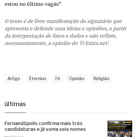
com urgência, como se fosse a única coisa capaz de
lhe devolver a segurança. Encontra um pequeno
pedaço de papel. Abre rapidamente e lê as palavras
escritas com a caligrafia firme de seu pai: “Filho,
estou no último vagão”.
O texto é de livre manifestação do signatário que
apresenta e defende suas ideias e opiniões, a partir
da interpretação de fatos e dados e não reflete,
necessariamente, a opinião do 'O Extra.net'.
Artigo
Eterniun
Fé
Opinião
Religião
últimas