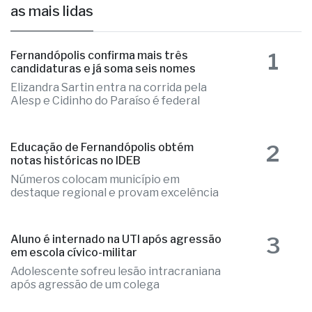
Programa Casa Paulista inicia sorteios
de 750 moradias na região
há 1 dia
as mais lidas
1
Fernandópolis confirma mais três
candidaturas e já soma seis nomes
Elizandra Sartin entra na corrida pela
Alesp e Cidinho do Paraíso é federal
2
Educação de Fernandópolis obtém
notas históricas no IDEB
Números colocam município em
destaque regional e provam excelência
3
Aluno é internado na UTI após agressão