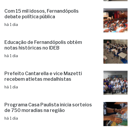
Administração municipal entrega novo
veículo ao Conselho Tutelar
há 1 dia
Com 15 mil idosos, Fernandópolis
debate política pública
há 1 dia
Educação de Fernandópolis obtém
notas históricas no IDEB
há 1 dia
Prefeito Cantarella e vice Mazetti
recebem atletas medalhistas
há 1 dia