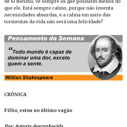
aquele que sabe contentar-se com o que possui, que
vê sem inveja o que não lhe pertence, que não
procura parecer mais do que é! Está sempre rico,
pois, se olha para baixo, em vez de olhar para cima
de si mesmo, vê sempre os que possuem menos do
que ele. Está sempre calmo, porque não inventa
necessidades absurdas, e a calma em meio das
tormentas da vida não será uma felicidade?
CRÔNICA