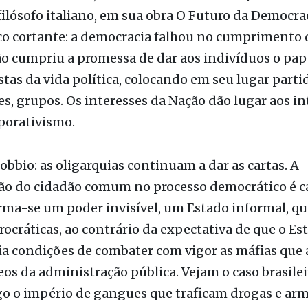
ão cumpriu a promessa de dar aos indivíduos o pap
tas da vida política, colocando em seu lugar parti
s, grupos. Os interesses da Nação dão lugar aos in
porativismo.
obbio: as oligarquias continuam a dar as cartas. A
ção do cidadão comum no processo democrático é c
ma-se um poder invisível, um Estado informal, qu
ocráticas, ao contrário da expectativa de que o Es
ia condições de combater com vigor as máfias que
os da administração pública. Vejam o caso brasile
rgo o império de gangues que traficam drogas e arm
Comando da Capital), a maior organização crimino
ria movimentado nos últimos tempos cerca de R$ 10