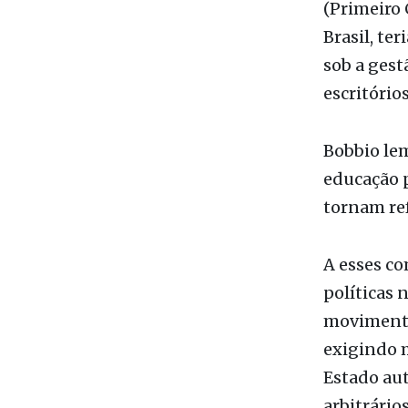
sob a gest
escritório
Bobbio le
educação p
tornam ref
A esses c
políticas 
movimento
exigindo m
Estado aut
arbitrário
desse tipo