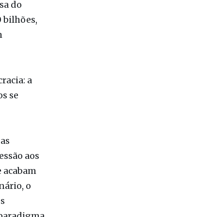
m
acia: a
os se
as
essão aos
e acabam
nário, o
es
o paradigma