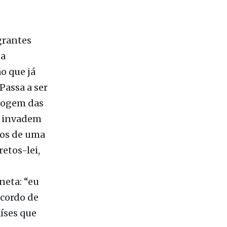
grantes
da
o que já
Passa a ser
 fogem das
e invadem
sos de uma
etos-lei,
neta: “eu
acordo de
aíses que