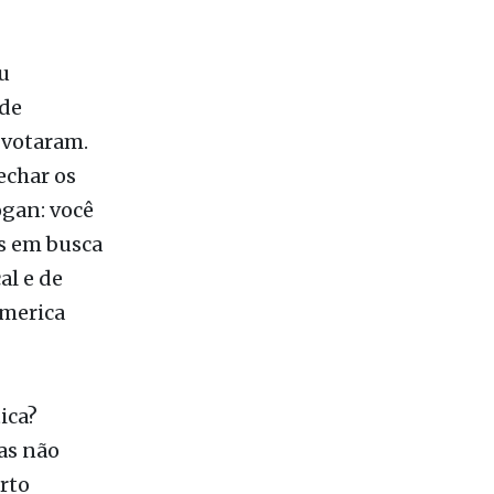
u
 de
 votaram.
echar os
ogan: você
s em busca
al e de
merica
ica?
as não
rto
cia, faz um
de seu