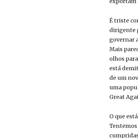
É triste c
dirigente
governar a
Mais parec
olhos para
está demi
de um novo
uma popul
Great Aga
O que está
Tentemos 
cumpridas
Bobbio. O 
diagnósti