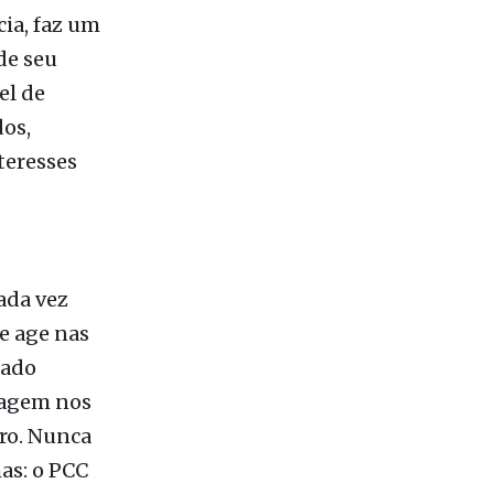
el de
dos,
teresses
ada vez
e age nas
tado
 agem nos
iro. Nunca
as: o PCC
sa do
 bilhões,