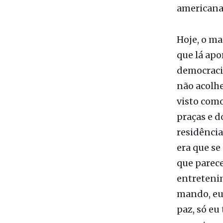
Hoje, o ma
que lá apo
democracia
não acolhe
visto como
praças e d
residência
era que se
que parec
entreteni
mando, eu 
paz, só eu
exportam 