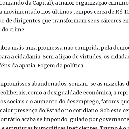
ão de dirigentes que transformam seus cárceres e
s do crime.
mbra mais uma promessa não cumprida pela democr
ara a cidadania. Sem a lição de virtudes, os cidadã
éns da apatia. Fogem da política.
ompromissos abandonados, somam-se as mazelas d
neoliberais, como a desigualdade econômica, a repr
s sociais e o aumento do desemprego, fatores qu
aior presença do Estado no cotidiano. Sob este ce
oritário acaba se impondo, guiado por governant
s e estruturas burocráticas ineficientes. Trump é 
 de gestor.