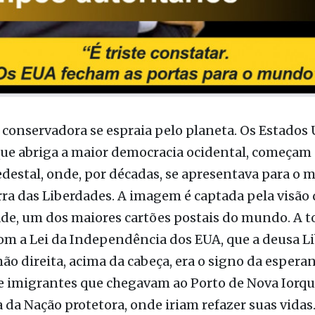
onservadora se espraia pelo planeta. Os Estados
ue abriga a maior democracia ocidental, começam 
destal, onde, por décadas, se apresentava para o
ra das Liberdades. A imagem é captada pela visão 
de, um dos maiores cartões postais do mundo. A to
om a Lei da Independência dos EUA, que a deusa L
ão direita, acima da cabeça, era o signo da espera
 imigrantes que chegavam ao Porto de Nova Iorque
 da Nação protetora, onde iriam refazer suas vidas.
deixa de vista como a terra da promissão.