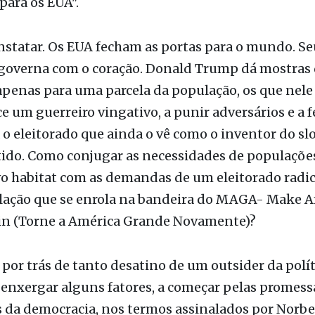
onstatar. Os EUA fecham as portas para o mundo. Se
 governa com o coração. Donald Trump dá mostras
penas para uma parcela da população, os que nele
e um guerreiro vingativo, a punir adversários e a f
 o eleitorado que ainda o vê como o inventor do sl
tido. Como conjugar as necessidades de populaçõe
 habitat com as demandas de um eleitorado radic
ação que se enrola na bandeira do MAGA- Make A
in (Torne a América Grande Novamente)?
 por trás de tanto desatino de um outsider da polít
enxergar alguns fatores, a começar pelas promess
 da democracia, nos termos assinalados por Norbe
filósofo italiano, em sua obra O Futuro da Democra
co cortante: a democracia falhou no cumprimento 