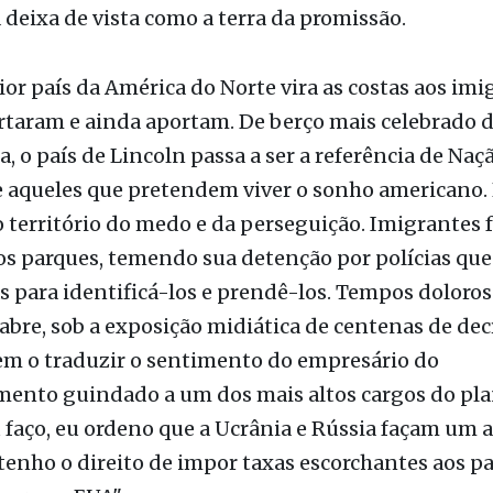
ior país da América do Norte vira as costas aos imi
rtaram e ainda aportam. De berço mais celebrado 
, o país de Lincoln passa a ser a referência de Naçã
 aqueles que pretendem viver o sonho americano. 
 território do medo e da perseguição. Imigrantes
os parques, temendo sua detenção por polícias qu
s para identificá-los e prendê-los. Tempos doloro
 abre, sob a exposição midiática de centenas de decr
em o traduzir o sentimento do empresário do
mento guindado a um dos mais altos cargos do pla
faço, eu ordeno que a Ucrânia e Rússia façam um 
 tenho o direito de impor taxas escorchantes aos p
para os EUA".