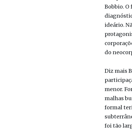
ideário. N
protagonis
corporaçõe
do neocor
Diz mais B
participa
menor. For
malhas bur
formal ter
subterrâne
foi tão la
(Primeiro 
Brasil, te