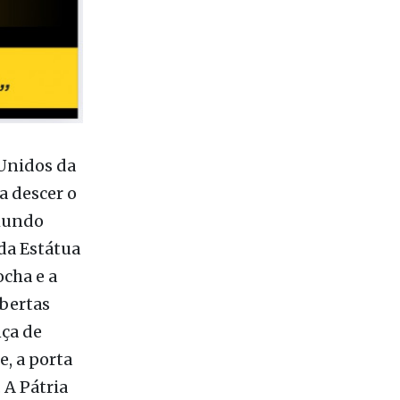
 Unidos da
a descer o
 mundo
da Estátua
cha e a
ibertas
nça de
, a porta
 A Pátria