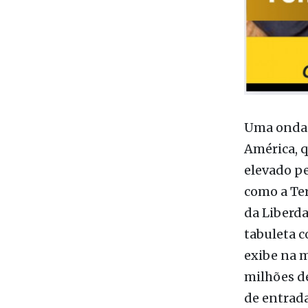
Uma onda c
América, q
elevado pe
como a Ter
da Liberda
tabuleta c
exibe na m
milhões de
de entrada
americana 