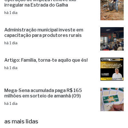
Operação de limpeza remove lixo
irregular na Estrada do Galha
há 1 dia
Administração municipal investe em
capacitação para produtores rurais
há 1 dia
Artigo: Família, torna-te aquilo que és!
há 1 dia
Mega-Sena acumulada paga R$ 165
milhões em sorteio de amanhã (09)
há 1 dia