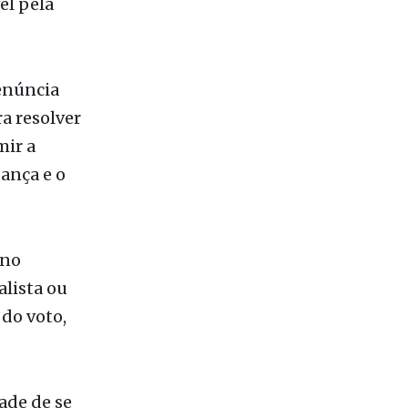
el pela
renúncia
a resolver
mir a
ança e o
rno
alista ou
 do voto,
ade de se