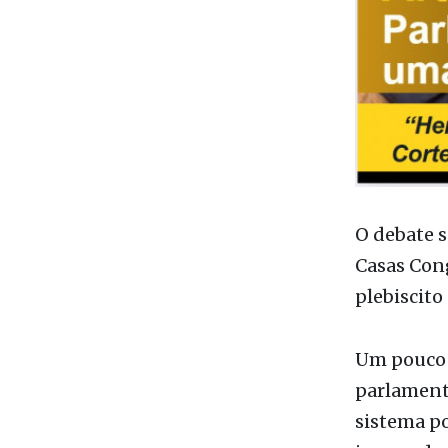
O debate s
Casas Con
plebiscito
Um pouco d
parlamenta
sistema po