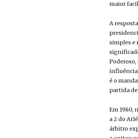
maior faci
A resposta
presidenci
simples e 
significad
Poderoso,
influência
é o mandac
partida de
Em 1980, n
a 2 do Atl
árbitro ex