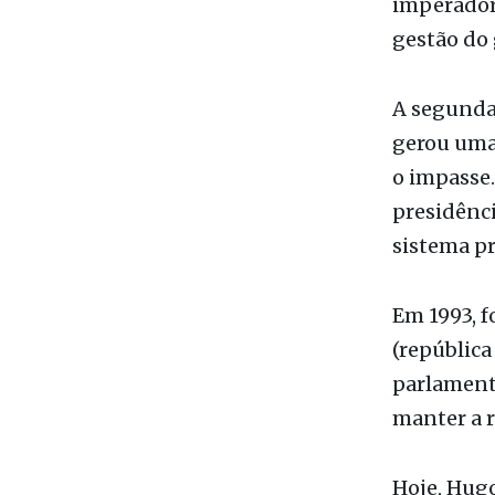
imperador 
gestão do
A segunda,
gerou uma 
o impasse.
presidênc
sistema pr
Em 1993, f
(república
parlamenta
manter a r
Hoje, Hugo