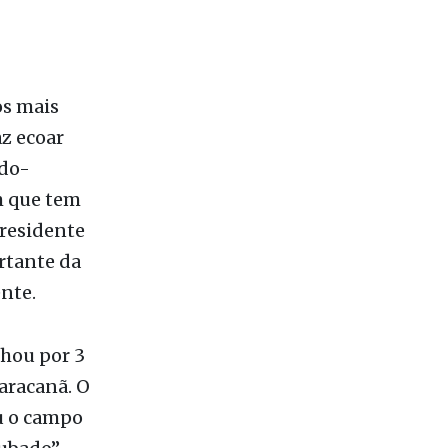
os mais
z ecoar
odo-
m que tem
presidente
rtante da
ente.
nhou por 3
aracanã. O
u o campo