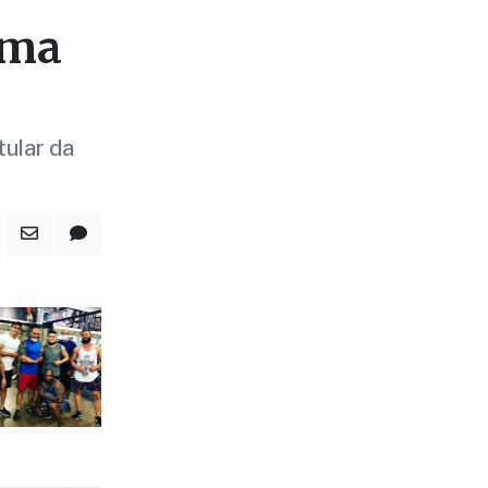
uma
tular da