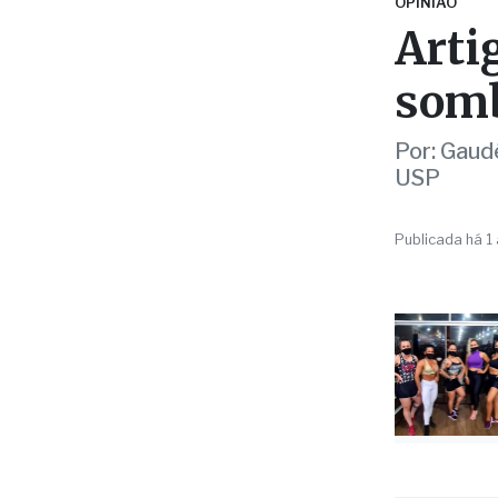
OPINIÃO
Arti
somb
Por: Gaudê
USP
Publicada há 1