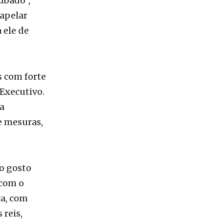
ubado”,
 apelar
 ele de
s com forte
Executivo.
a
e mesuras,
o gosto
 com o
ca, com
 reis,