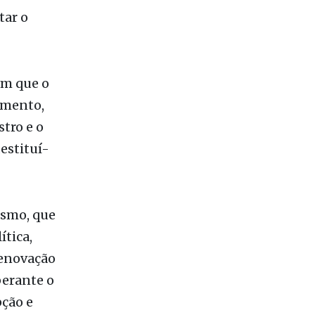
tar o
em que o
amento,
tro e o
estituí-
ismo, que
ítica,
renovação
perante o
pção e