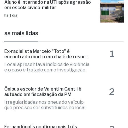
há 10 horas
Aluno é internado na UTI após agressão
em escola cívico-militar
há 1 dia
as mais lidas
1
Ex-radialista Marcelo "Toto" é
encontrado morto em chalé de resort
Local apresentava indícios de violência
e o caso é tratado como investigação
2
Ônibus escolar de Valentim Gentil é
autuado em fiscalização da PM
Irregularidades nos pneus do veículo
que precisou ser substituídos no local