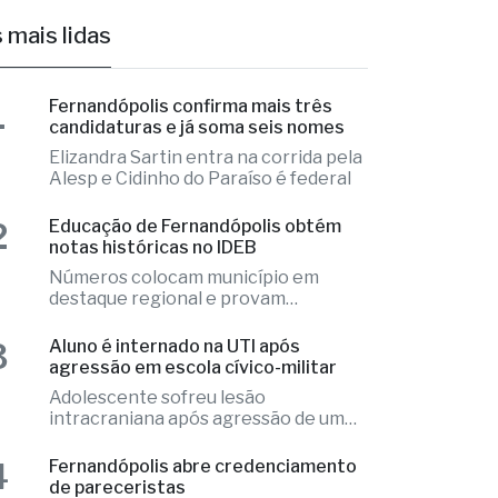
1
Fernandópolis confirma mais três
candidaturas e já soma seis nomes
Elizandra Sartin entra na corrida pela
Alesp e Cidinho do Paraíso é federal
2
Educação de Fernandópolis obtém
notas históricas no IDEB
Números colocam município em
destaque regional e provam
excelência
3
Aluno é internado na UTI após
agressão em escola cívico-militar
Adolescente sofreu lesão
intracraniana após agressão de um
colega
4
Fernandópolis abre credenciamento
de pareceristas
Cada parecerista receberá R$
2.000,00 pela avaliação do conjunto
de projetos