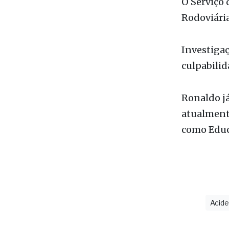
Investigaç
culpabilid
Ronaldo já
atualmente
como Educa
Acid
últimas