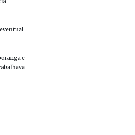
 eventual
poranga e
rabalhava
 mais lidas