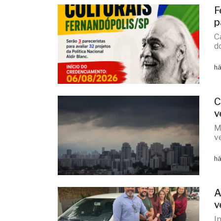
C
d
há
C
v
M
v
há
A
v
I
r
há