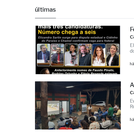
F
c
E
d
há
A
c
E
R
há
F
p