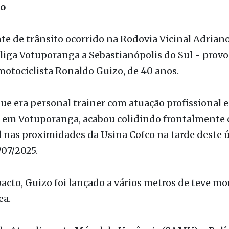
e de trânsito ocorrido na Rodovia Vicinal Adrian
 liga Votuporanga a Sebastianópolis do Sul - provo
otociclista Ronaldo Guizo, de 40 anos.
que era personal trainer com atuação profissional e
a em Votuporanga, acabou colidindo frontalmente
 nas proximidades da Usina Cofco na tarde deste 
/07/2025.
cto, Guizo foi lançado a vários metros de teve mo
ea.
de Atendimento Móvel de Urgência (SAMU), a Polí
 Estadual e a Polícia Científica estiveram no local.