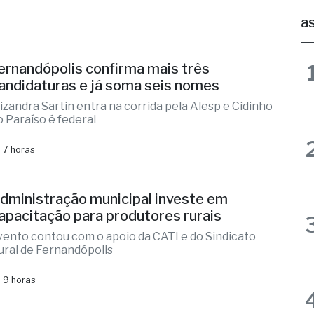
ernandópolis confirma mais três
andidaturas e já soma seis nomes
lizandra Sartin entra na corrida pela Alesp e Cidinho
o Paraíso é federal
 7 horas
dministração municipal investe em
apacitação para produtores rurais
vento contou com o apoio da CATI e do Sindicato
ural de Fernandópolis
 9 horas
ernandópolis abre credenciamento de
areceristas