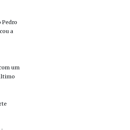
o Pedro
cou a
 com um
último
rte
cia