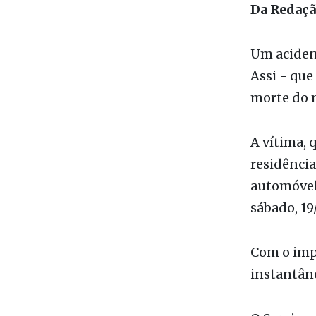
Um acident
Assi - que
morte do m
A vítima, 
residênci
automóvel
sábado, 19
Com o impa
instantân
O Serviço 
Rodoviária