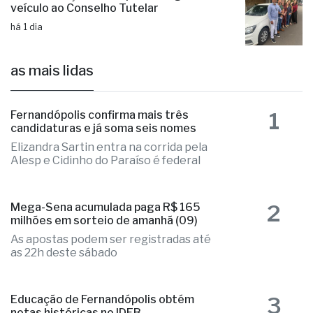
há 1 dia
as mais lidas
1
Fernandópolis confirma mais três
candidaturas e já soma seis nomes
Elizandra Sartin entra na corrida pela
Alesp e Cidinho do Paraíso é federal
2
Mega-Sena acumulada paga R$ 165
milhões em sorteio de amanhã (09)
As apostas podem ser registradas até
as 22h deste sábado
3
Educação de Fernandópolis obtém
notas históricas no IDEB
Números colocam município em