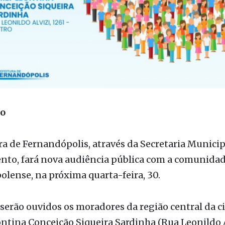
ão
ra de Fernandópolis, através da Secretaria Municip
nto, fará nova audiência pública com a comunida
lense, na próxima quarta-feira, 30.
 serão ouvidos os moradores da região central da c
tina Conceição Siqueira Sardinha (Rua Leonildo A
as audiências servirão de base para a elaboração d
io para o quadriênio 2026/2029.