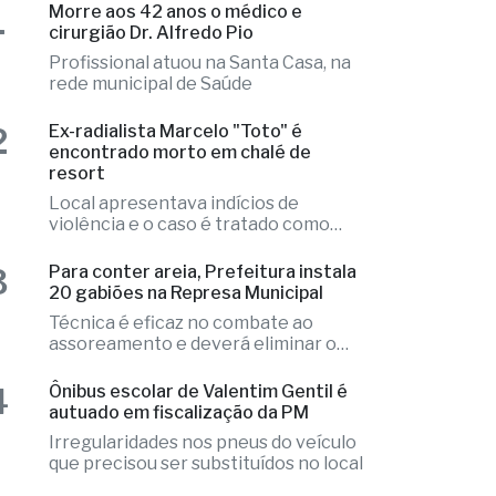
rede municipal de Saúde
2
Ex-radialista Marcelo "Toto" é
encontrado morto em chalé de
resort
Local apresentava indícios de
violência e o caso é tratado como
investigação
3
Para conter areia, Prefeitura instala
20 gabiões na Represa Municipal
Técnica é eficaz no combate ao
assoreamento e deverá eliminar o
problema
4
Ônibus escolar de Valentim Gentil é
autuado em fiscalização da PM
Irregularidades nos pneus do veículo
que precisou ser substituídos no local
5
Ator Marco Furlan é preso por
suspeita de estupro de vulnerável
Prisão em flagrante foi convertida