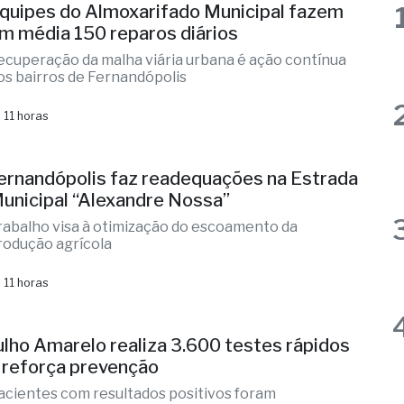
os bairros de Fernandópolis
 11 horas
ernandópolis faz readequações na Estrada
unicipal “Alexandre Nossa”
rabalho visa à otimização do escoamento da
rodução agrícola
 11 horas
ulho Amarelo realiza 3.600 testes rápidos
 reforça prevenção
acientes com resultados positivos foram
ncaminhados à unidade competente
 11 horas