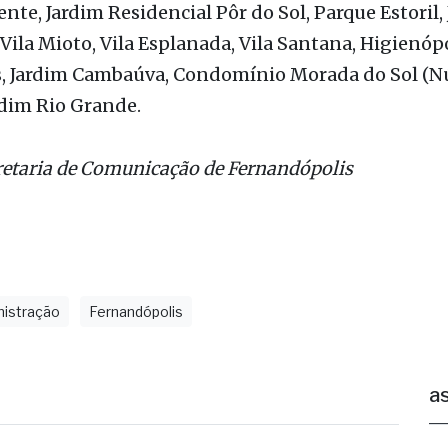
, Jardim Cambaúva, Condomínio Morada do Sol (N
rdim Rio Grande.
retaria de Comunicação de Fernandópolis
nistração
Fernandópolis
as
quipes do Almoxarifado Municipal fazem
m média 150 reparos diários
ecuperação da malha viária urbana é ação contínua