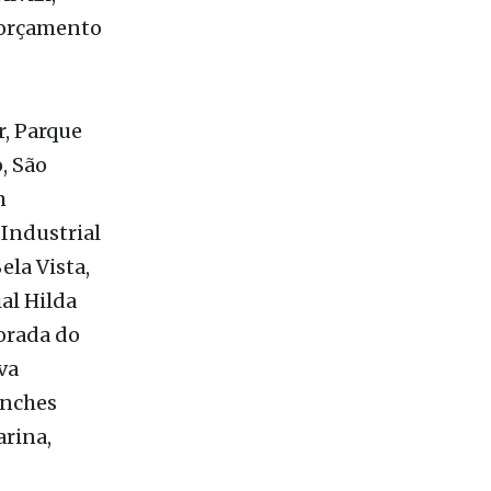
r, Parque
, São
m
Industrial
ela Vista,
al Hilda
Morada do
va
anches
arina,
 Jardim
lis, Vila