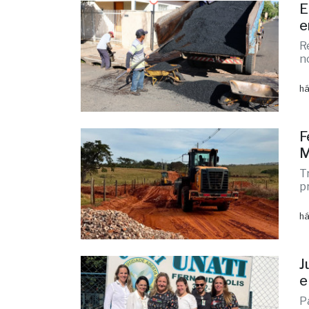
n
há
F
M
T
p
há
J
e
P
e
há