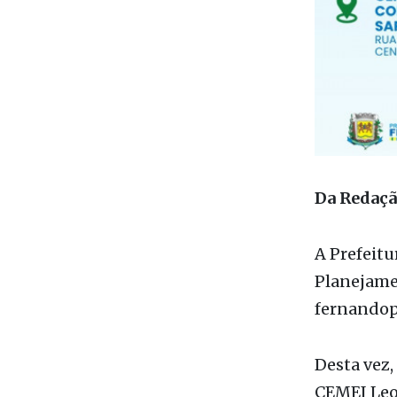
Da Redaç
A Prefeitu
Planejame
fernandopo
Desta vez,
CEMEI Leon
1261). Ess
do municíp