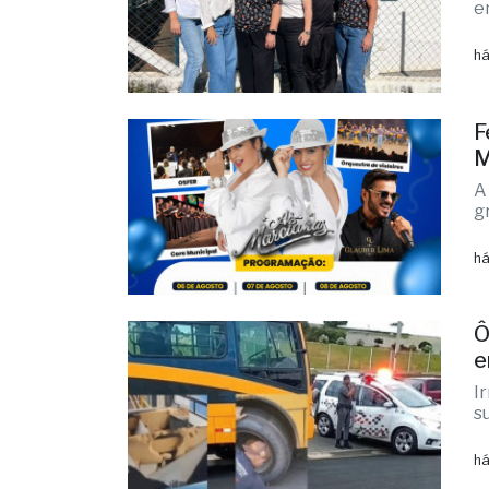
F
M
A
g
há
Ô
e
I
s
há
E
m