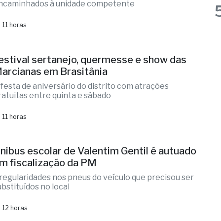
estival sertanejo, quermesse e show das
arcianas em Brasitânia
 festa de aniversário do distrito com atrações
ratuitas entre quinta e sábado
 11 horas
nibus escolar de Valentim Gentil é autuado
m fiscalização da PM
rregularidades nos pneus do veículo que precisou ser
ubstituídos no local
 12 horas
x-radialista Marcelo "Toto" é encontrado
orto em chalé de resort