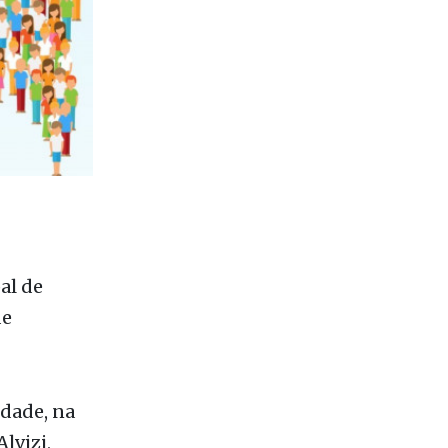
al de
de
idade, na
lvizi,
o orçamento