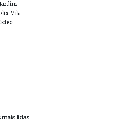
úcleo
 mais lidas
1
Morre aos 42 anos o médico e
cirurgião Dr. Alfredo Pio
Profissional atuou na Santa Casa, na