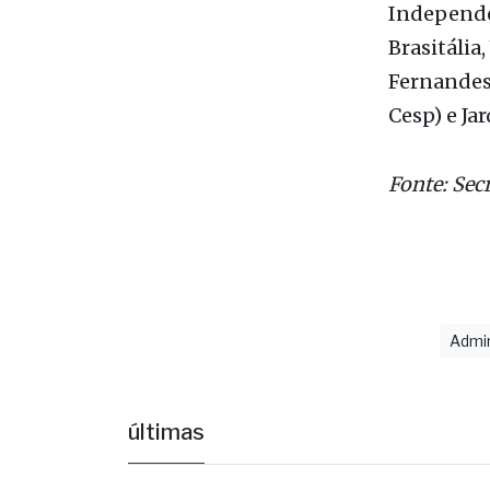
Fernandes
Cesp) e Ja
Fonte: Sec
Admi
últimas
E
e
R