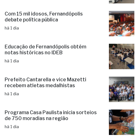
há 1 dia
Com 15 mil idosos, Fernandópolis
debate política pública
há 1 dia
Educação de Fernandópolis obtém
notas históricas no IDEB
há 1 dia
Prefeito Cantarella e vice Mazetti
recebem atletas medalhistas
há 1 dia
Programa Casa Paulista inicia sorteios
de 750 moradias na região
há 1 dia