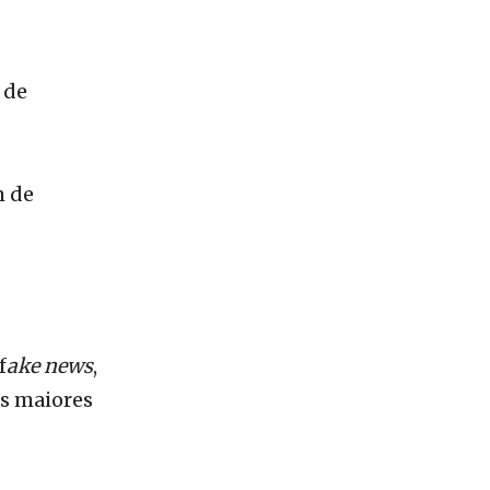
ta e noto
 de
m de
f
ake news
,
as maiores