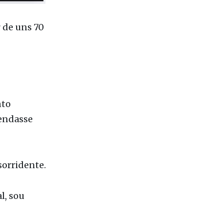
 de uns 70
nto
endasse
sorridente.