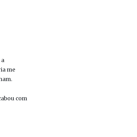
 a
ria me
inam.
acabou com