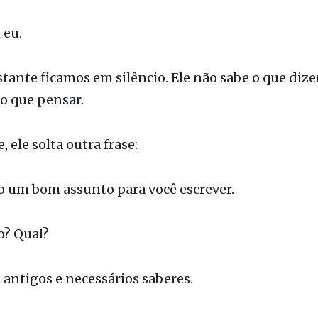
cabeça num gesto afirmativo e constrangido. Afina
 eu.
tante ficamos em silêncio. Ele não sabe o que dizer
 o que pensar.
 ele solta outra frase:
o um bom assunto para você escrever.
? Qual?