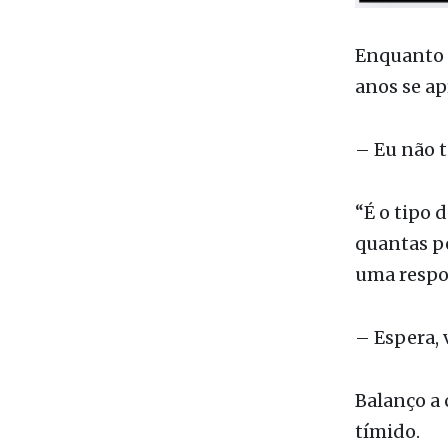
Enquanto 
anos se ap
– Eu não 
“É o tipo 
quantas p
uma respo
– Espera, 