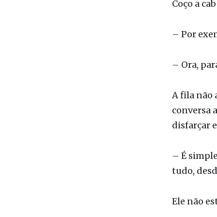
– Sobre os
Coço a cab
– Por exe
– Ora, par
A fila não
conversa 
disfarçar 
– É simple
tudo, desde