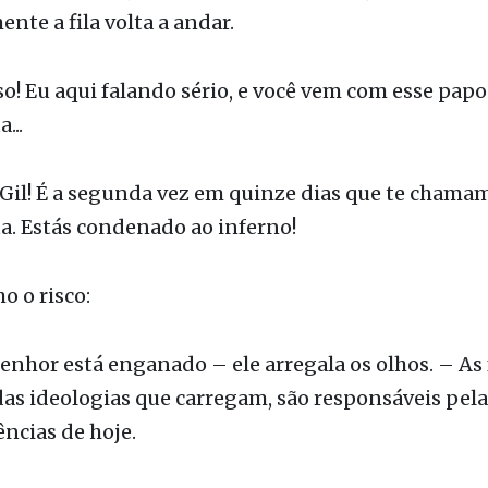
le fica corado, arqueia as sobrancelhas, olho em vol
ente a fila volta a andar.
so! Eu aqui falando sério, e você vem com esse papo
...
Gil! É a segunda vez em quinze dias que te chama
a. Estás condenado ao inferno!
 o risco:
senhor está enganado – ele arregala os olhos. – As 
as ideologias que carregam, são responsáveis pel