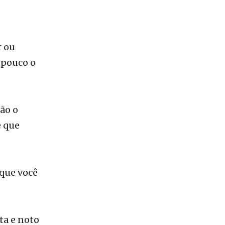
r ou
 pouco o
ão o
e que
 que você