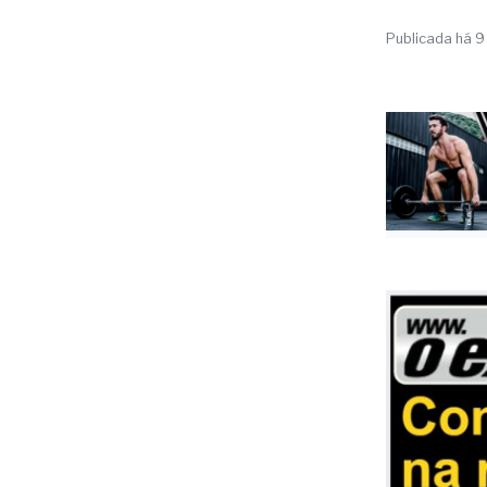
“Que é is
esquerdist
Publicada há 9