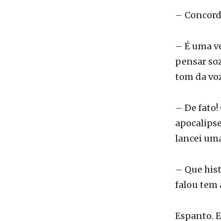
Ele não es
– Concordo
– É uma v
pensar so
tom da voz
– De fato!
apocalipse
lancei uma
– Que hist
falou tem 