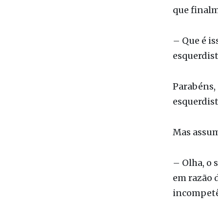
Espanto. E
que finalm
– Que é is
esquerdista
Parabéns, 
esquerdist
Mas assumo
– Olha, o 
em razão d