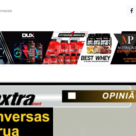
so! Eu aqui falando sério, e você vem com esse p
a...”.
 meses