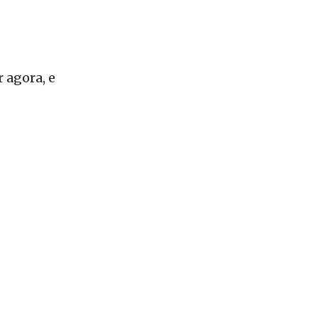
l, sou
 agora, e