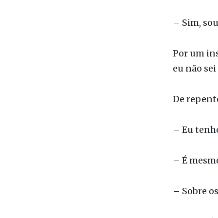
Balanço a 
tímido.
– Sim, sou
Por um ins
eu não sei
De repente,
– Eu tenh
– É mesmo