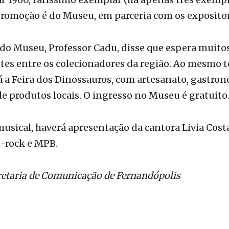
r 1960, raríssimo exemplar (há apenas três exemp
 promoção é do Museu, em parceria com os expositor
do Museu, Professor Cadu, disse que espera muito
tes entre os colecionadores da região. Ao mesmo 
 a Feira dos Dinossauros, com artesanato, gastron
e produtos locais. O ingresso no Museu é gratuito
usical, haverá apresentação da cantora Livia Cost
-rock e MPB.
retaria de Comunicação de Fernandópolis