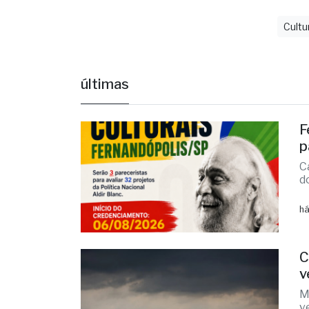
Cultu
últimas
F
p
C
d
há
C
v
M