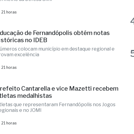
ermelho da Defesa Civil
 21 horas
ducação de Fernandópolis obtém notas
istóricas no IDEB
úmeros colocam município em destaque regional e
rovam excelência
 21 horas
refeito Cantarella e vice Mazetti recebem
tletas medalhistas
tletas que representaram Fernandópolis nos Jogos
egionais e no JOMI
 21 horas