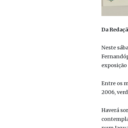
Da Redaç
Neste sába
Fernandóp
exposição 
Entre os 
2006, verd
Haverá sor
contemplad