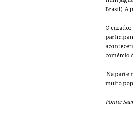
num Jagua
Brasil). A
O curador 
participan
acontecerá
comércio d
Na parte m
muito pop
Fonte: Sec