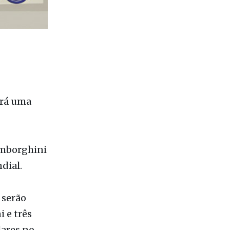
erá uma
amborghini
dial.
 serão
 e três