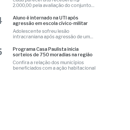
Cada parecerista receberá R$
2.000,00 pela avaliação do conjunto
de projetos
4
Aluno é internado na UTI após
agressão em escola cívico-militar
Adolescente sofreu lesão
intracraniana após agressão de um
colega
5
Programa Casa Paulista inicia
sorteios de 750 moradias na região
Confira a relação dos municípios
beneficiados com a ação habitacional