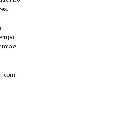
lares no
es.
s
tempo,
omia e
.
a, com