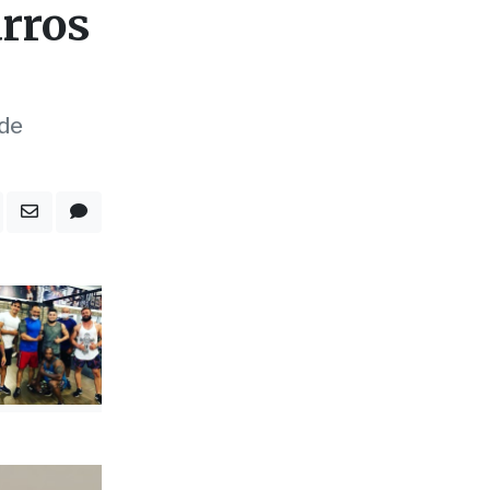
arros
 de