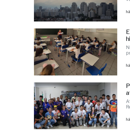
v
há
E
h
N
p
há
P
a
A
R
há