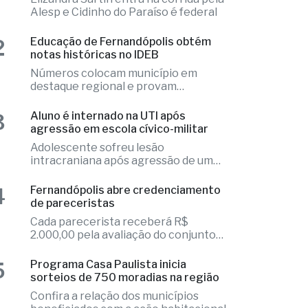
Elizandra Sartin entra na corrida pela
Alesp e Cidinho do Paraíso é federal
2
Educação de Fernandópolis obtém
notas históricas no IDEB
Números colocam município em
destaque regional e provam
excelência
3
Aluno é internado na UTI após
agressão em escola cívico-militar
Adolescente sofreu lesão
intracraniana após agressão de um
colega
4
Fernandópolis abre credenciamento
de pareceristas
Cada parecerista receberá R$
2.000,00 pela avaliação do conjunto
de projetos
5
Programa Casa Paulista inicia
sorteios de 750 moradias na região
Confira a relação dos municípios