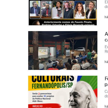
E
d
há
A
c
E
R
há
F
p
C
d