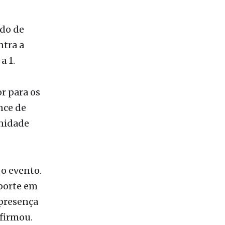
ndo de
ntra a
a 1.
or para os
nce de
nidade
o evento.
sporte em
 presença
firmou.