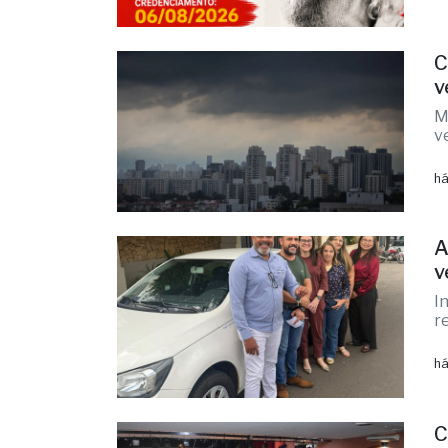
há
C
v
M
v
há
A
v
I
r
há
C