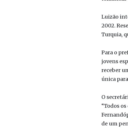
temáticas 
Luizão int
2002. Rese
Turquia, q
Para o pre
jovens esp
receber u
única para
O secretár
“Todos os 
Fernandópo
de um pen