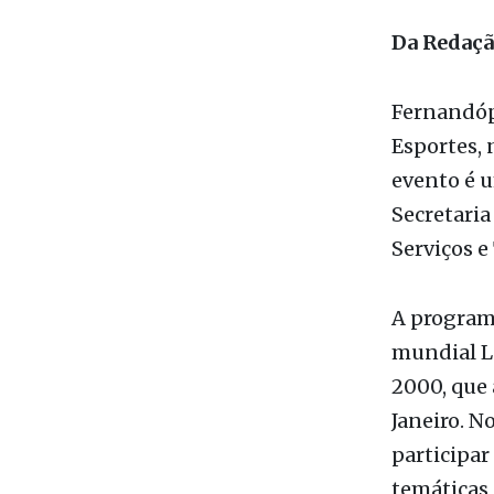
Da Redaç
Fernandópo
Esportes, 
evento é u
Secretaria
Serviços e
A program
mundial Lu
2000, que 
Janeiro. No
participa