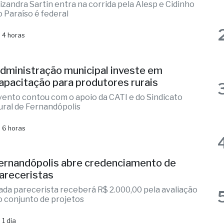
lizandra Sartin entra na corrida pela Alesp e Cidinho
o Paraíso é federal
 4 horas
dministração municipal investe em
apacitação para produtores rurais
vento contou com o apoio da CATI e do Sindicato
ural de Fernandópolis
 6 horas
ernandópolis abre credenciamento de
areceristas
ada parecerista receberá R$ 2.000,00 pela avaliação
o conjunto de projetos