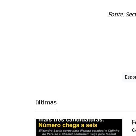
Fonte: Sec
Espo
últimas
F
c