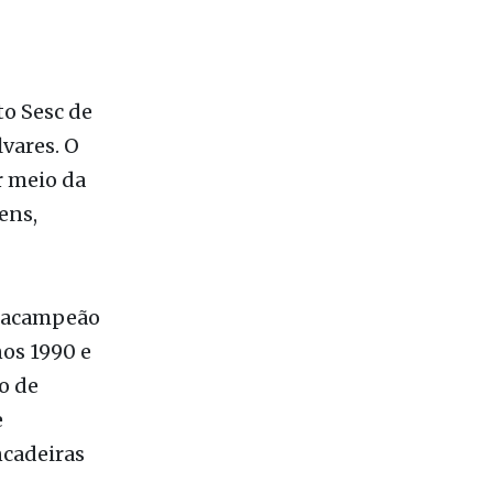
to Sesc de
lvares. O
r meio da
ens,
ntacampeão
os 1990 e
o de
e
ncadeiras