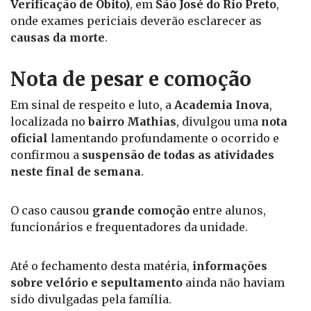
Apuração das causas
O corpo será encaminhado ao
SVO (Serviço de
Verificação de Óbito)
, em
São José do Rio Preto
,
onde exames periciais deverão esclarecer as
causas da morte
.
Nota de pesar e comoção
Em sinal de respeito e luto, a
Academia Inova
,
localizada no
bairro Mathias
, divulgou uma
nota
oficial
lamentando profundamente o ocorrido e
confirmou a
suspensão de todas as atividades
neste final de semana
.
O caso causou
grande comoção
entre alunos,
funcionários e frequentadores da unidade.
Até o fechamento desta matéria,
informações