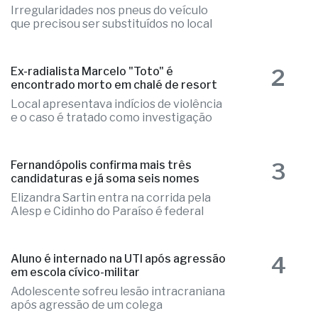
1
Ônibus escolar de Valentim Gentil é
autuado em fiscalização da PM
Irregularidades nos pneus do veículo
que precisou ser substituídos no local
2
Ex-radialista Marcelo "Toto" é
encontrado morto em chalé de resort
Local apresentava indícios de violência
e o caso é tratado como investigação
3
Fernandópolis confirma mais três
candidaturas e já soma seis nomes
Elizandra Sartin entra na corrida pela
Alesp e Cidinho do Paraíso é federal
4
Aluno é internado na UTI após agressão
em escola cívico-militar