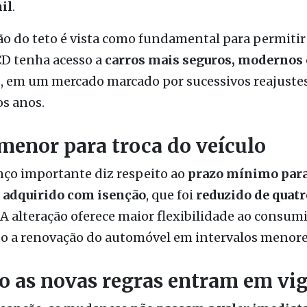
CD tenha acesso a
carros mais seguros, modernos 
s
, em um mercado marcado por sucessivos reajustes
s anos.
menor para troca do veículo
nço importante diz respeito ao
prazo mínimo para
o adquirido com isenção
, que foi
reduzido de quatr
. A alteração oferece maior flexibilidade ao consum
o a renovação do automóvel em intervalos menore
 as novas regras entram em vi
 sanção, as mudanças
não passam a valer imedia
6 será um período de transição
, com testes e ada