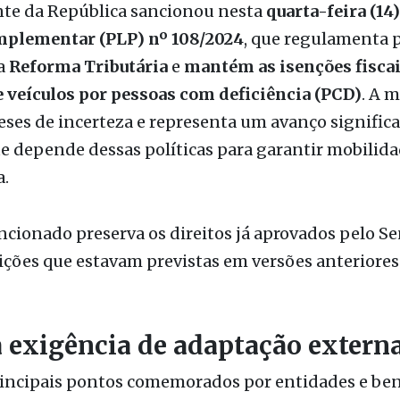
da
Reforma Tributária
e
mantém as isenções fiscai
 veículos por pessoas com deficiência (PCD)
. A 
ses de incerteza e representa um avanço significa
e depende dessas políticas para garantir mobilida
.
ncionado preserva os direitos já aprovados pelo S
rições que estavam previstas em versões anteriores
 exigência de adaptação extern
incipais pontos comemorados por entidades e bene
ação do artigo que exigia adaptação externa no v
ção para a concessão das isenções.