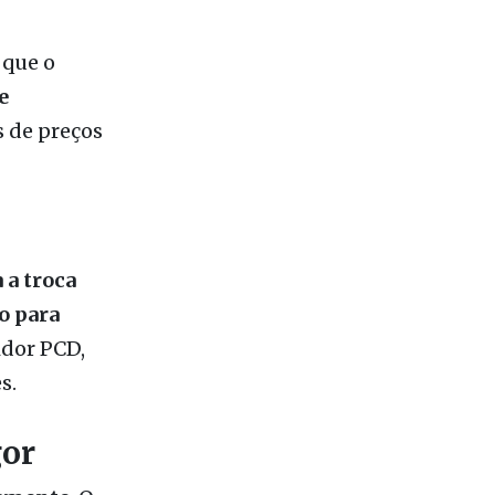
e
 de preços
 a troca
o para
idor PCD,
s.
gor
tamente
. O
ptação do