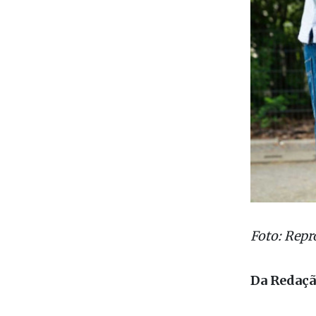
Foto: Rep
Da Redaç
O preside
de Lei Co