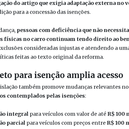
dança,
pessoas com deficiência que não necessit
 físicas no carro continuam tendo direito ao ben
exclusões consideradas injustas e atendendo a um
íticas feitas ao texto original da reforma.
eto para isenção amplia acesso
gislação também promove mudanças relevantes n
los contemplados pelas isenções
:
ão integral
para veículos com valor de até
R$ 100 
ão parcial
para veículos com preços entre
R$ 100 m
il
.
o do teto é vista como fundamental para permitir