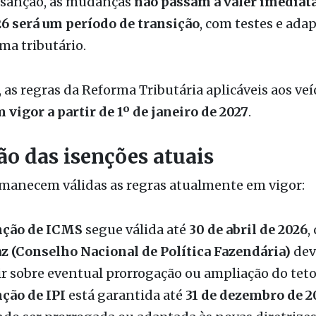
ma tributário.
, as regras da Reforma Tributária aplicáveis aos ve
vigor a partir de 1º de janeiro de 2027
.
ão das isenções atuais
rmanecem válidas as regras atualmente em vigor:
nção de ICMS
segue válida até
30 de abril de 2026
,
z (Conselho Nacional de Política Fazendária)
dev
ir sobre eventual prorrogação ou ampliação do teto
nção de IPI
está garantida até
31 de dezembro de 2
do ser prorrogada ou adaptada às novas diretrizes
ma Tributária.