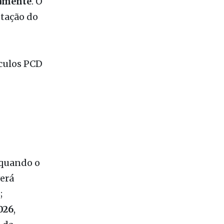
ículos PCD
 quando o
erá
;
026
,
 da