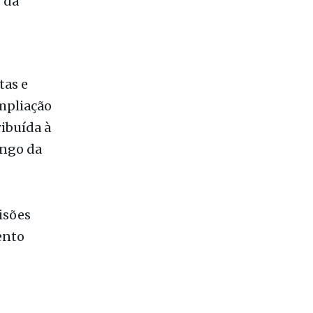
tas e
mpliação
ribuída à
ongo da
isões
ento