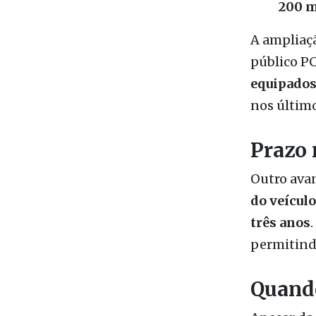
público P
equipado
nos último
Prazo 
Outro ava
do veícul
três anos
permitind
Quando
Apesar da
ano de
202