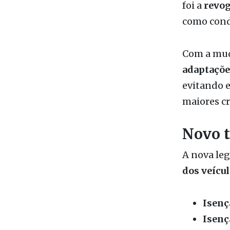
Com a mu
adaptações
evitando 
maiores cr
Novo t
A nova le
dos veícu
Isenç
Isenç
200 m
A ampliaçã