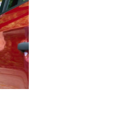
o
Projeto
pontos