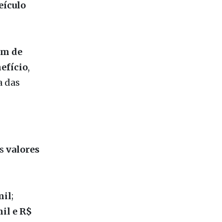
am de
efício
,
a das
os
valores
mil
;
il e R$
 que o