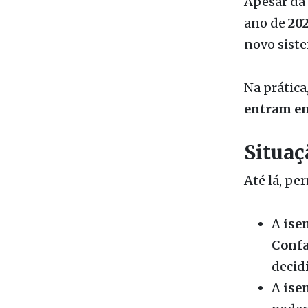
novo siste
Na prática
entram em 
Situaç
Até lá, pe
A
ise
Confa
decid
A
ise
poden
Refor