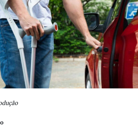
rodução
ão
nte da República sancionou nesta
quarta-feira (14)
mplementar (PLP) nº 108/2024
, que regulamenta 