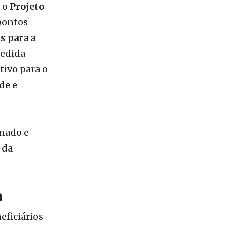
s para a
medida
tivo para o
de e
enado e
 da
a
ficiários
eículo